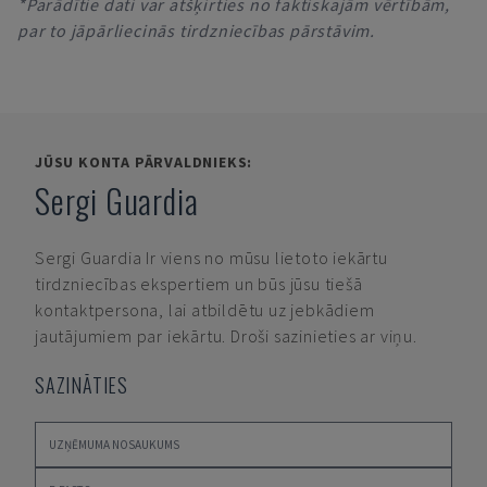
*Parādītie dati var atšķirties no faktiskajām vērtībām,
par to jāpārliecinās tirdzniecības pārstāvim.
JŪSU KONTA PĀRVALDNIEKS:
Sergi Guardia
Sergi Guardia
Ir viens no mūsu lietoto iekārtu
tirdzniecības ekspertiem un būs jūsu tiešā
kontaktpersona, lai atbildētu uz jebkādiem
jautājumiem par iekārtu. Droši sazinieties ar viņu.
SAZINĀTIES