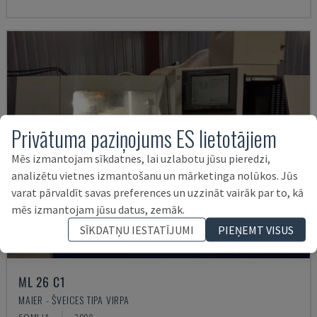
Privātuma paziņojums ES lietotājiem
Mēs izmantojam sīkdatnes, lai uzlabotu jūsu pieredzi,
analizētu vietnes izmantošanu un mārketinga nolūkos. Jūs
varat pārvaldīt savas preferences un uzzināt vairāk par to, kā
mēs izmantojam jūsu datus, zemāk.
SĪKDATŅU IESTATĪJUMI
PIEŅEMT VISUS
ML 26 C1
MAIER - ŠVEICES TIPA VIRPA
SOMIJA
2000