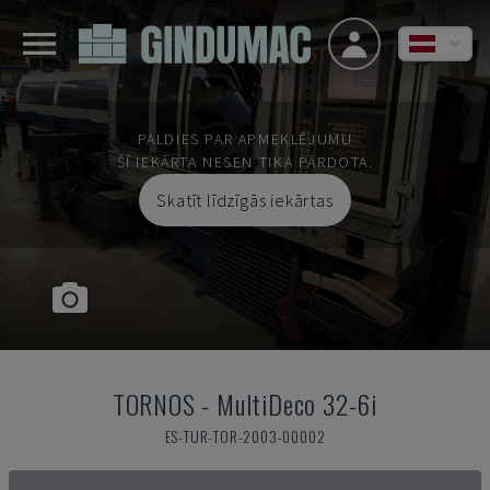
PALDIES PAR APMEKLĒJUMU
ŠĪ IEKĀRTA NESEN TIKA PĀRDOTA.
Skatīt līdzīgās iekārtas
TORNOS
-
MultiDeco 32-6i
ES-TUR-TOR-2003-00002