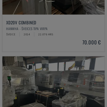
XD20V COMBINED
HANWHA - ŠVEICES TIPA VIRPA
ŠVEICE
2014
22.076 HRS
70.000 €