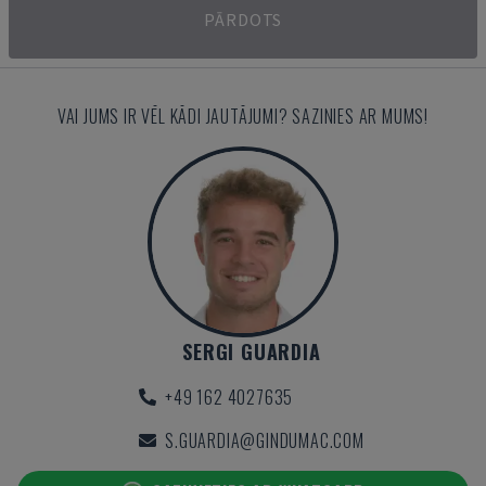
PĀRDOTS
VAI JUMS IR VĒL KĀDI JAUTĀJUMI? SAZINIES AR MUMS!
SERGI GUARDIA
+49 162 4027635
S.GUARDIA@GINDUMAC.COM