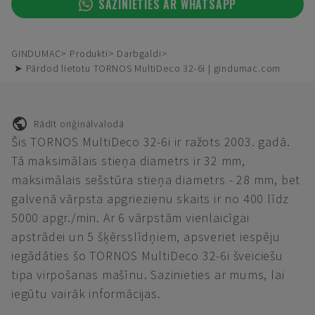
SAZINIETIES AR WHATSAPP
GINDUMAC
Produkti
Darbgaldi
➤ Pārdod lietotu TORNOS MultiDeco 32-6i | gindumac.com
Rādīt oriģinālvalodā
Šis TORNOS MultiDeco 32-6i ir ražots 2003. gadā.
Tā maksimālais stieņa diametrs ir 32 mm,
maksimālais sešstūra stieņa diametrs - 28 mm, bet
galvenā vārpsta apgriezienu skaits ir no 400 līdz
5000 apgr./min. Ar 6 vārpstām vienlaicīgai
apstrādei un 5 šķērsslīdņiem, apsveriet iespēju
iegādāties šo TORNOS MultiDeco 32-6i šveiciešu
tipa virpošanas mašīnu. Sazinieties ar mums, lai
iegūtu vairāk informācijas.