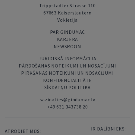
Trippstadter Strasse 110
67663 Kaiserslautern
Vokietija
PAR GINDUMAC
KARJERA
NEWSROOM
JURIDISKĀ INFORMĀCIJA
PĀRDOŠANAS NOTEIKUMI UN NOSACĪJUMI
PIRKŠANAS NOTEIKUMI UN NOSACĪJUMI
KONFIDENCIALITĀTE
SĪKDATŅU POLITIKA
sazinaties@gindumac.lv
+49 631 343738 20
IR DALĪBNIEKS:
ATRODIET MŪS: