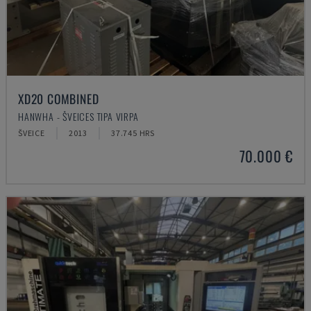
XD20 COMBINED
HANWHA - ŠVEICES TIPA VIRPA
ŠVEICE
2013
37.745 HRS
70.000 €