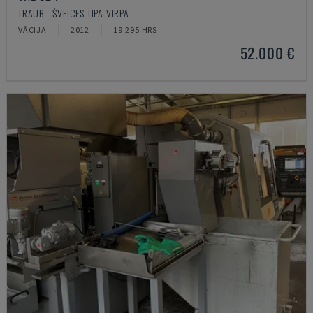
TRAUB - ŠVEICES TIPA VIRPA
VĀCIJA
2012
19.295 HRS
52.000 €