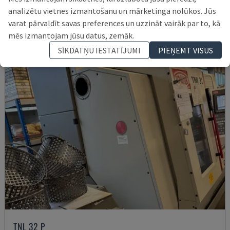
analizētu vietnes izmantošanu un mārketinga nolūkos. Jūs
16.000 €
varat pārvaldīt savas preferences un uzzināt vairāk par to, kā
mēs izmantojam jūsu datus, zemāk.
SĪKDATŅU IESTATĪJUMI
PIEŅEMT VISUS
TNL 32 P