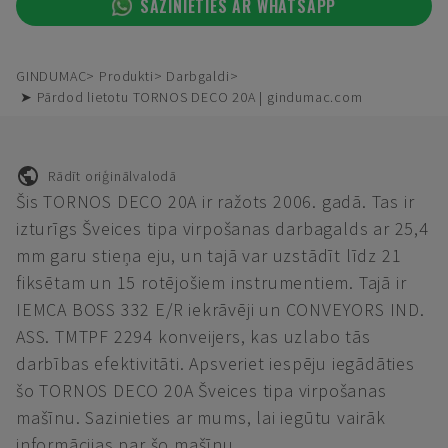
SAZINIETIES AR WHATSAPP
GINDUMAC
Produkti
Darbgaldi
➤ Pārdod lietotu TORNOS DECO 20A | gindumac.com
Rādīt oriģinālvalodā
Šis TORNOS DECO 20A ir ražots 2006. gadā. Tas ir
izturīgs Šveices tipa virpošanas darbagalds ar 25,4
mm garu stieņa eju, un tajā var uzstādīt līdz 21
fiksētam un 15 rotējošiem instrumentiem. Tajā ir
IEMCA BOSS 332 E/R iekrāvēji un CONVEYORS IND.
ASS. TMTPF 2294 konveijers, kas uzlabo tās
darbības efektivitāti. Apsveriet iespēju iegādāties
šo TORNOS DECO 20A Šveices tipa virpošanas
mašīnu. Sazinieties ar mums, lai iegūtu vairāk
informācijas par šo mašīnu.