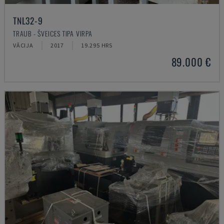
TNL32-9
TRAUB - ŠVEICES TIPA VIRPA
VĀCIJA
2017
19.295 HRS
89.000 €