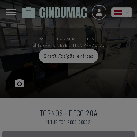
PALDIES PAR APMEKLĒJUMU
ŠĪ IEKĀRTA NESEN TIKA PĀRDOTA.
Skatīt līdzīgās iekārtas
TORNOS
-
DECO 20A
IT-TUR-TOR-2006-00002