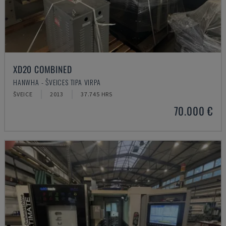
XD20 COMBINED
HANWHA - ŠVEICES TIPA VIRPA
ŠVEICE
2013
37.745 HRS
70.000 €