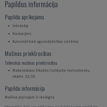
Papildus informācija
Papildu aprīkojums
Iekrāvējs
Konveijers
Automātiskā ugunsdzēsības sistēma
Mašīnas priekšrocības
Tehniskās mašīnas priekšrocības
Maksimālais fiksēto/rotējošo instrumentu
skaits: 21/15
Papildu informācija
Mašīna joprojām ir ieslēgta
*Parādītie dati var atšķirties no faktiskajām vērtībām,