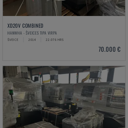
XD20V COMBINED
HANWHA - ŠVEICES TIPA VIRPA
ŠVEICE
2014
22.076 HRS
70.000 €