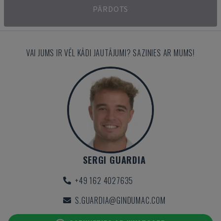
PĀRDOTS
VAI JUMS IR VĒL KĀDI JAUTĀJUMI? SAZINIES AR MUMS!
SERGI GUARDIA
+49 162 4027635
S.GUARDIA@GINDUMAC.COM