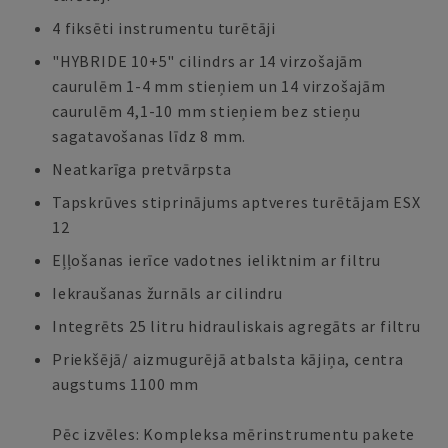
4 fiksēti instrumentu turētāji
"HYBRIDE 10+5" cilindrs ar 14 virzošajām
caurulēm 1-4 mm stieņiem un 14 virzošajām
caurulēm 4,1-10 mm stieņiem bez stieņu
sagatavošanas līdz 8 mm.
Neatkarīga pretvārpsta
Tapskrūves stiprinājums aptveres turētājam ESX
12
Eļļošanas ierīce vadotnes ieliktnim ar filtru
Iekraušanas žurnāls ar cilindru
Integrēts 25 litru hidrauliskais agregāts ar filtru
Priekšējā/ aizmugurējā atbalsta kājiņa, centra
augstums 1100 mm
Pēc izvēles: Kompleksa mērinstrumentu pakete