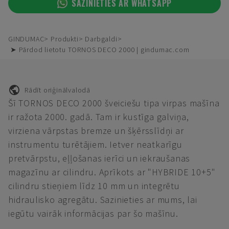
SAZINIETIES AR WHATSAPP
GINDUMAC
Produkti
Darbgaldi
➤ Pārdod lietotu TORNOS DECO 2000 | gindumac.com
Rādīt oriģinālvalodā
Šī TORNOS DECO 2000 šveiciešu tipa virpas mašīna
ir ražota 2000. gadā. Tam ir kustīga galviņa,
virziena vārpstas bremze un šķērsslīdņi ar
instrumentu turētājiem. Ietver neatkarīgu
pretvārpstu, eļļošanas ierīci un iekraušanas
magazīnu ar cilindru. Aprīkots ar "HYBRIDE 10+5"
cilindru stieņiem līdz 10 mm un integrētu
hidraulisko agregātu. Sazinieties ar mums, lai
iegūtu vairāk informācijas par šo mašīnu.