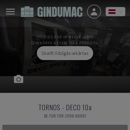
PALDIES PAR APMEKLĒJUMU
ŠĪ IEKĀRTA NESEN TIKA PĀRDOTA.
Skatīt līdzīgās iekārtas
TORNOS
-
DECO 10a
DE-TUR-TOR-2000-00001