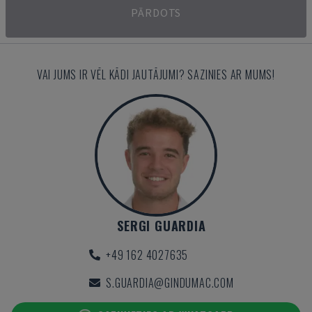
PĀRDOTS
VAI JUMS IR VĒL KĀDI JAUTĀJUMI? SAZINIES AR MUMS!
SERGI GUARDIA
+49 162 4027635
S.GUARDIA@GINDUMAC.COM