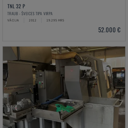
TNL 32 P
TRAUB - ŠVEICES TIPA VIRPA
VĀCIJA
2012
19.295 HRS
52.000 €