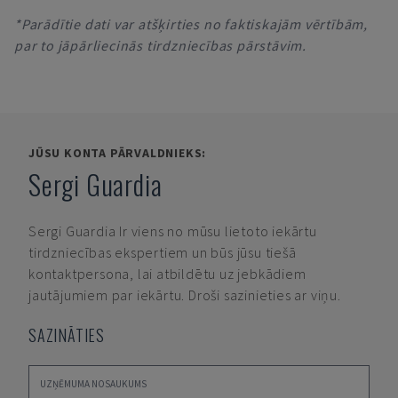
*Parādītie dati var atšķirties no faktiskajām vērtībām,
par to jāpārliecinās tirdzniecības pārstāvim.
JŪSU KONTA PĀRVALDNIEKS:
Sergi Guardia
Sergi Guardia
Ir viens no mūsu lietoto iekārtu
tirdzniecības ekspertiem un būs jūsu tiešā
kontaktpersona, lai atbildētu uz jebkādiem
jautājumiem par iekārtu. Droši sazinieties ar viņu.
SAZINĀTIES