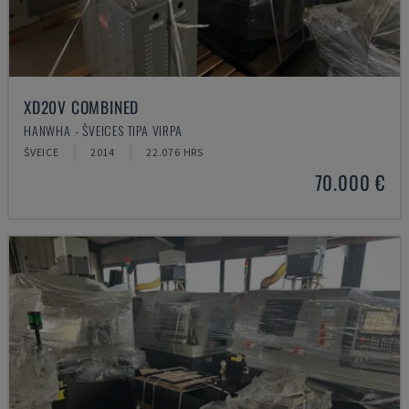
XD20V COMBINED
HANWHA - ŠVEICES TIPA VIRPA
ŠVEICE
2014
22.076 HRS
70.000 €