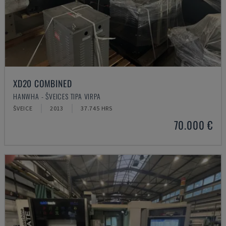
XD20 COMBINED
HANWHA - ŠVEICES TIPA VIRPA
ŠVEICE
2013
37.745 HRS
70.000 €