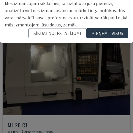
67.000 €
Mēs izmantojam sīkdatnes, lai uzlabotu jūsu pieredzi,
analizētu vietnes izmantošanu un mārketinga nolūkos. Jūs
varat pārvaldīt savas preferences un uzzināt vairāk par to, kā
mēs izmantojam jūsu datus, zemāk.
SĪKDATŅU IESTATĪJUMI
PIEŅEMT VISUS
ML 26 C1
MAIER - ŠVEICES TIPA VIRPA