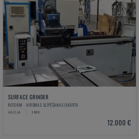
SURFACE GRINDER
REFORM - VIRSMAS SLĪPĒŠANAS IEKĀRTA
VĀCIJA
1989
12.000 €