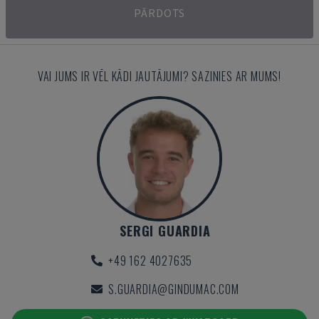
PĀRDOTS
VAI JUMS IR VĒL KĀDI JAUTĀJUMI? SAZINIES AR MUMS!
SERGI GUARDIA
+49 162 4027635
S.GUARDIA@GINDUMAC.COM