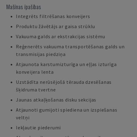
Mašīnas īpašības
Integrēts filtrēšanas konveijers
Produktu žāvētājs ar gaisa strūklu
Vakuuma galds ar ekstrakcijas sistēmu
Reģenerēts vakuuma transportēšanas galds un
transmisijas piedziņa
Atjaunota karstumizturīga un eļļas izturīga
konveijera lenta
Uzstādīta nerūsējošā tērauda dzesēšanas
šķidruma tvertne
Jaunas atkaļķošanas disku sekcijas
Atjaunoti gumijoti spiediena un izspiešanas
veltņi
Iekļautie piederumi