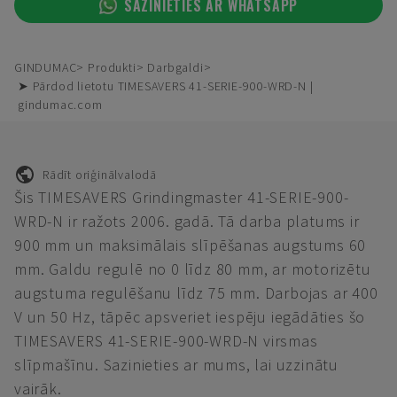
SAZINIETIES AR WHATSAPP
GINDUMAC
Produkti
Darbgaldi
➤ Pārdod lietotu TIMESAVERS 41-SERIE-900-WRD-N |
gindumac.com
Rādīt oriģinālvalodā
Šis TIMESAVERS Grindingmaster 41-SERIE-900-
WRD-N ir ražots 2006. gadā. Tā darba platums ir
900 mm un maksimālais slīpēšanas augstums 60
mm. Galdu regulē no 0 līdz 80 mm, ar motorizētu
augstuma regulēšanu līdz 75 mm. Darbojas ar 400
V un 50 Hz, tāpēc apsveriet iespēju iegādāties šo
TIMESAVERS 41-SERIE-900-WRD-N virsmas
slīpmašīnu. Sazinieties ar mums, lai uzzinātu
vairāk.