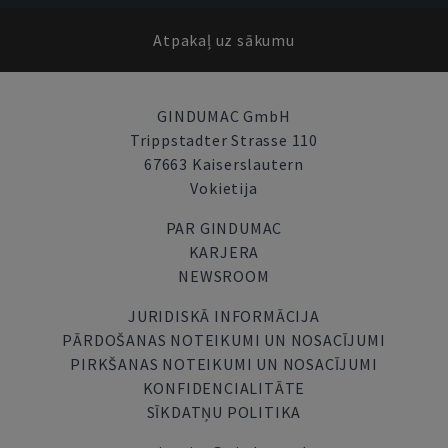
Atpakaļ uz sākumu
GINDUMAC GmbH
Trippstadter Strasse 110
67663 Kaiserslautern
Vokietija
PAR GINDUMAC
KARJERA
NEWSROOM
JURIDISKĀ INFORMĀCIJA
PĀRDOŠANAS NOTEIKUMI UN NOSACĪJUMI
PIRKŠANAS NOTEIKUMI UN NOSACĪJUMI
KONFIDENCIALITĀTE
SĪKDATŅU POLITIKA