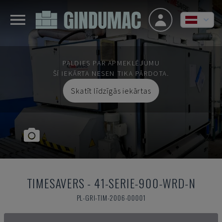
PALDIES PAR APMEKLĒJUMU
ŠĪ IEKĀRTA NESEN TIKA PĀRDOTA.
Skatīt līdzīgās iekārtas
TIMESAVERS
-
41-SERIE-900-WRD-N
PL-GRI-TIM-2006-00001