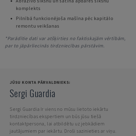
Abrazīvo siksnu un satīna apdares siksnu
komplekts
Pilnībā funkcionējoša mašīna pēc kapitālo
remontu veikšanas
*Parādītie dati var atšķirties no faktiskajām vērtībām,
par to jāpārliecinās tirdzniecības pārstāvim.
JŪSU KONTA PĀRVALDNIEKS:
Sergi Guardia
Sergi Guardia
Ir viens no mūsu lietoto iekārtu
tirdzniecības ekspertiem un būs jūsu tiešā
kontaktpersona, lai atbildētu uz jebkādiem
jautājumiem par iekārtu. Droši sazinieties ar viņu.