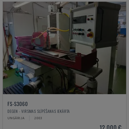
FS-S3060
DEGEN - VIRSMAS SLĪPĒŠANAS IEKĀRTA
UNGĀRIJA
2003
12.000 €