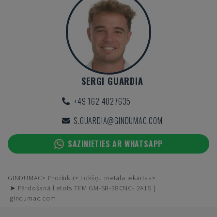
SERGI GUARDIA
+49 162 4027635
S.GUARDIA@GINDUMAC.COM
SAZINIETIES AR WHATSAPP
GINDUMAC
Produkti
Lokšņu metāla iekārtas
➤ Pārdošanā lietots TFM GM-SB-38CNC- 2A1S |
gindumac.com