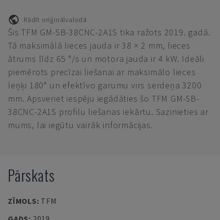
Rādīt oriģinālvalodā
Šis TFM GM-SB-38CNC-2A1S tika ražots 2019. gadā.
Tā maksimālā lieces jauda ir 38 × 2 mm, lieces
ātrums līdz 65 °/s un motora jauda ir 4 kW. Ideāli
piemērots precīzai liešanai ar maksimālo lieces
leņķi 180° un efektīvo garumu virs serdeņa 3200
mm. Apsveriet iespēju iegādāties šo TFM GM-SB-
38CNC-2A1S profilu liešanas iekārtu. Sazinieties ar
mums, lai iegūtu vairāk informācijas.
Pārskats
ZĪMOLS
:
TFM
GADS
:
2019