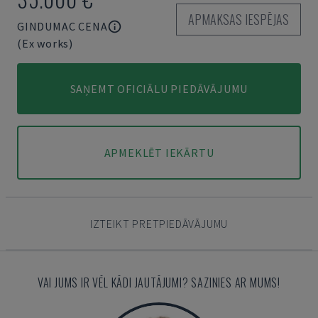
APMAKSAS IESPĒJAS
GINDUMAC CENA
(Ex works)
SAŅEMT OFICIĀLU PIEDĀVĀJUMU
APMEKLĒT IEKĀRTU
IZTEIKT PRETPIEDĀVĀJUMU
VAI JUMS IR VĒL KĀDI JAUTĀJUMI? SAZINIES AR MUMS!