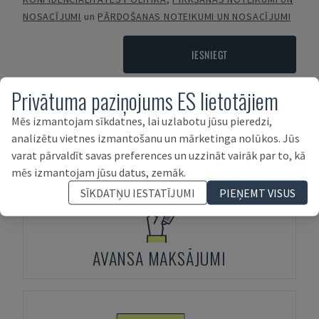
NOSACĪJUMI
un
PĀRDOŠANAS NOTEIKUMI UN NOSACĪJUMI
IESNIEGT
Privātuma paziņojums ES lietotājiem
Mēs izmantojam sīkdatnes, lai uzlabotu jūsu pieredzi,
Maksājuma noteikumi
analizētu vietnes izmantošanu un mārketinga nolūkos. Jūs
varat pārvaldīt savas preferences un uzzināt vairāk par to, kā
mēs izmantojam jūsu datus, zemāk.
SĪKDATŅU IESTATĪJUMI
PIEŅEMT VISUS
AVANSA MAKSĀJUMI