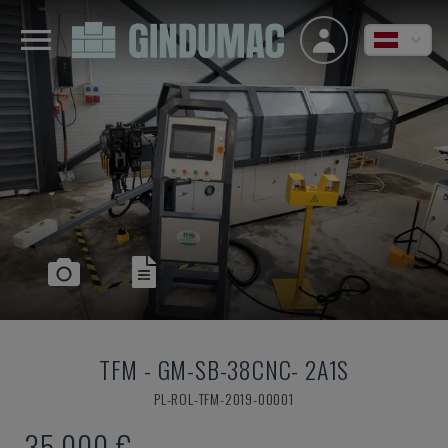
TFM
-
GM-SB-38CNC- 2A1S
PL-ROL-TFM-2019-00001
35.000 €