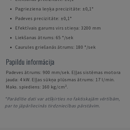
Pagrieziena leņķa precizitāte: ±0,1°
Padeves precizitāte: ±0,1°
Efektīvais garums virs stieņa: 3200 mm
Liekšanas ātrums: 65 °/sek
Caurules griešanās ātrums: 180 °/sek
Papildu informācija
Padeves ātrums: 900 mm/sek. Eļļas sistēmas motora
jauda: 4 kW. Eļļas sūkņa plūsmas ātrums: 17 l/min.
Maks. spiediens: 160 kg/cm².
*Parādītie dati var atšķirties no faktiskajām vērtībām,
par to jāpārliecinās tirdzniecības pārstāvim.