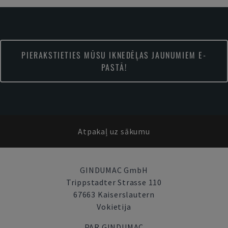
PIERAKSTIETIES MŪSU IKNEDĒĻAS JAUNUMIEM E-
PASTĀ!
Atpakaļ uz sākumu
GINDUMAC GmbH
Trippstadter Strasse 110
67663 Kaiserslautern
Vokietija
PAR GINDUMAC