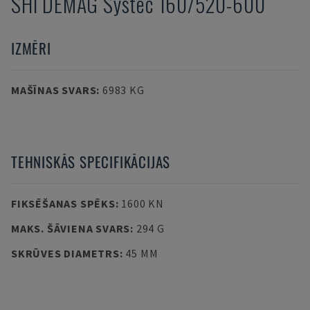
SHI DEMAG
Systec 160/520-600
IZMĒRI
MAŠĪNAS SVARS
:
6983 KG
TEHNISKĀS SPECIFIKĀCIJAS
FIKSĒŠANAS SPĒKS
:
1600 KN
MAKS. ŠĀVIENA SVARS
:
294 G
SKRŪVES DIAMETRS
:
45 MM