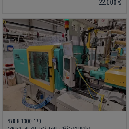
22.000 €
470 H 1000-170
ARBURG - HIDRAULISKĀ IESMIDZINĀŠANAS MAŠĪNA