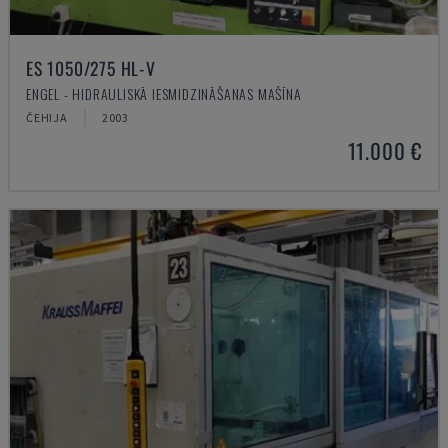
ES 1050/275 HL-V
ENGEL - HIDRAULISKĀ IESMIDZINĀŠANAS MAŠĪNA
ČEHIJA
2003
11.000 €