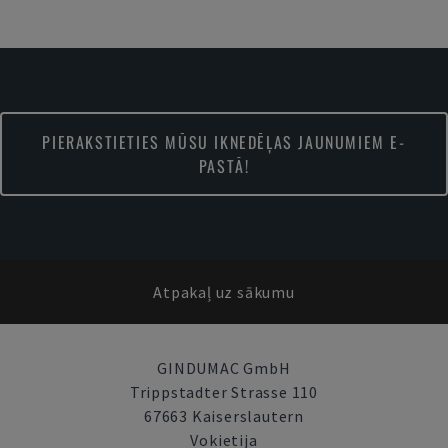
PIERAKSTIETIES MŪSU IKNEDĒĻAS JAUNUMIEM E-
PASTĀ!
Atpakaļ uz sākumu
GINDUMAC GmbH
Trippstadter Strasse 110
67663 Kaiserslautern
Vokietija