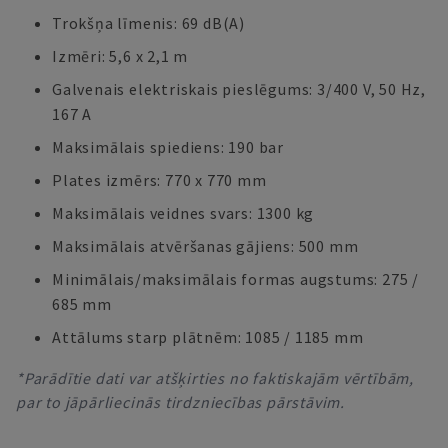
Trokšņa līmenis: 69 dB(A)
Izmēri: 5,6 x 2,1 m
Galvenais elektriskais pieslēgums: 3/400 V, 50 Hz,
167 A
Maksimālais spiediens: 190 bar
Plates izmērs: 770 x 770 mm
Maksimālais veidnes svars: 1300 kg
Maksimālais atvēršanas gājiens: 500 mm
Minimālais/maksimālais formas augstums: 275 /
685 mm
Attālums starp plātnēm: 1085 / 1185 mm
*Parādītie dati var atšķirties no faktiskajām vērtībām,
par to jāpārliecinās tirdzniecības pārstāvim.