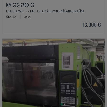
KM 575-2700 C2
KRAUSS MAFFEI - HIDRAULISKĀ IESMIDZINĀŠANAS MAŠĪNA
ČEHIJA
2006
13.000 €