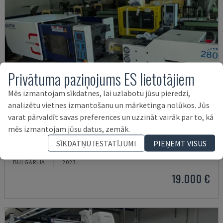
Privātuma paziņojums ES lietotājiem
Mēs izmantojam sīkdatnes, lai uzlabotu jūsu pieredzi,
analizētu vietnes izmantošanu un mārketinga nolūkos. Jūs
varat pārvaldīt savas preferences un uzzināt vairāk par to, kā
mēs izmantojam jūsu datus, zemāk.
MA900ІІ
SĪKDATŅU IESTATĪJUMI
PIEŅEMT VISUS
HAITIAN - HIDRAULISKĀ IESMIDZINĀŠANAS MAŠĪNA
BULGĀRIJA
2023
19.000 €