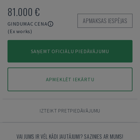
81.000 €
APMAKSAS IESPĒJAS
GINDUMAC CENA
(Ex works)
SAŅEMT OFICIĀLU PIEDĀVĀJUMU
APMEKLĒT IEKĀRTU
IZTEIKT PRETPIEDĀVĀJUMU
VAI JUMS IR VĒL KĀDI JAUTĀJUMI? SAZINIES AR MUMS!