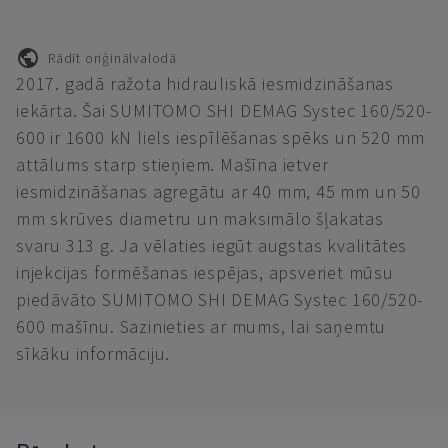
Rādīt oriģinālvalodā
2017. gadā ražota hidrauliskā iesmidzināšanas
iekārta. Šai SUMITOMO SHI DEMAG Systec 160/520-
600 ir 1600 kN liels iespīlēšanas spēks un 520 mm
attālums starp stieņiem. Mašīna ietver
iesmidzināšanas agregātu ar 40 mm, 45 mm un 50
mm skrūves diametru un maksimālo šļakatas
svaru 313 g. Ja vēlaties iegūt augstas kvalitātes
injekcijas formēšanas iespējas, apsveriet mūsu
piedāvāto SUMITOMO SHI DEMAG Systec 160/520-
600 mašīnu. Sazinieties ar mums, lai saņemtu
sīkāku informāciju.