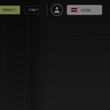
LATVIJA
PĀRDOT
PIRKT