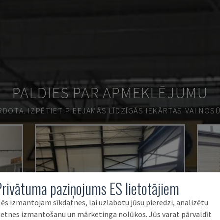
PALDIES PAR APMEKLĒJUMU
ĀRDOTA.
IZPĒTIET PIEEJAMĀS LĪDZĪGĀS IEKĀRTAS VAI NOS
Privātuma paziņojums ES lietotājiem
ēs izmantojam sīkdatnes, lai uzlabotu jūsu pieredzi, analizētu
ietnes izmantošanu un mārketinga nolūkos. Jūs varat pārvaldīt