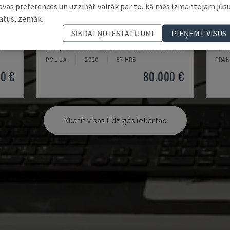
avas preferences un uzzināt vairāk par to, kā mēs izmantojam jūs
atus, zemāk.
MJT-W53D- 4020
MD 
SĪKDATŅU IESTATĪJUMI
PIEŅEMT VISUS
TA
MAVIJET - ŪDENS STRŪKLAS GRIEŠANAS IEKĀRTA
PHEN
POLIJA
2020
57 HRS
FRAN
0 €
80.000 €
Skatīt visas līdzīgās iekārtas