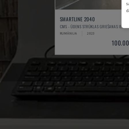
s
d
SMARTLINE 2040
CMS - ŪDENS STRŪKLAS GRIEŠANAS IEKĀR
RUMĀNIJA
2023
100.00