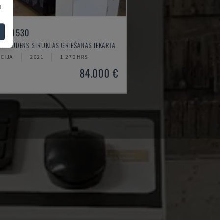
u
JET 1530
IX - ŪDENS STRŪKLAS GRIEŠANAS IEKĀRTA
CIJA
2021
1.270 HRS
84.000 €