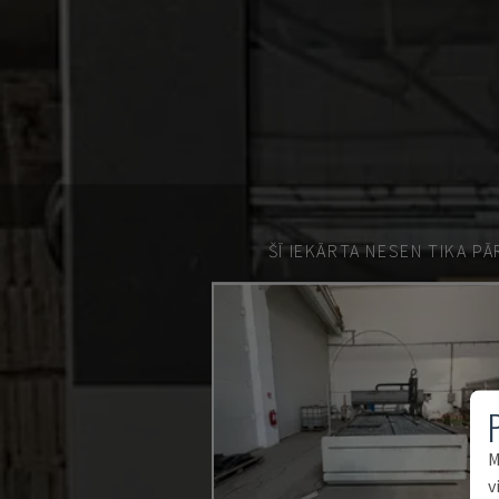
ŠĪ IEKĀRTA NESEN TIKA P
M
v