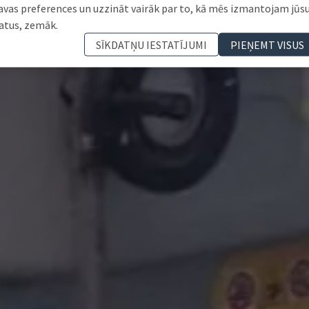
avas preferences un uzzināt vairāk par to, kā mēs izmantojam jūs
atus, zemāk.
SĪKDATŅU IESTATĪJUMI
PIEŅEMT VISUS