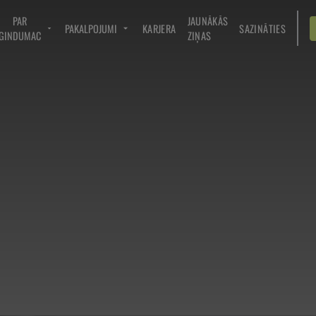
PAR
JAUNĀKĀS
PAKALPOJUMI
KARJERA
SAZINĀTIES
GINDUMAC
ZIŅAS