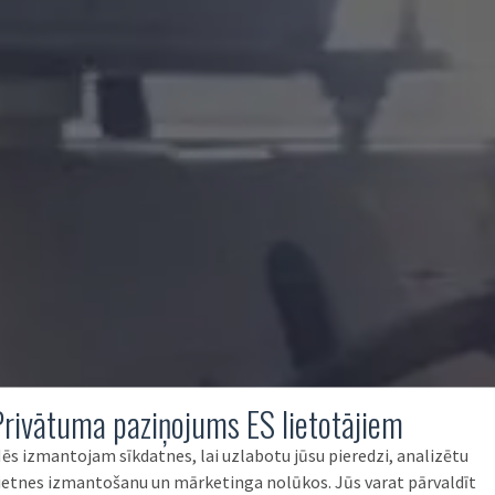
Privātuma paziņojums ES lietotājiem
ēs izmantojam sīkdatnes, lai uzlabotu jūsu pieredzi, analizētu
ietnes izmantošanu un mārketinga nolūkos. Jūs varat pārvaldīt