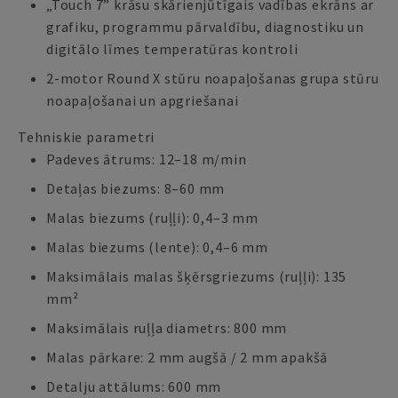
„Touch 7” krāsu skārienjūtīgais vadības ekrāns ar
grafiku, programmu pārvaldību, diagnostiku un
digitālo līmes temperatūras kontroli
2-motor Round X stūru noapaļošanas grupa stūru
noapaļošanai un apgriešanai
Tehniskie parametri
Padeves ātrums: 12–18 m/min
Detaļas biezums: 8–60 mm
Malas biezums (ruļļi): 0,4–3 mm
Malas biezums (lente): 0,4–6 mm
Maksimālais malas šķērsgriezums (ruļļi): 135
mm²
Maksimālais ruļļa diametrs: 800 mm
Malas pārkare: 2 mm augšā / 2 mm apakšā
Detalju attālums: 600 mm