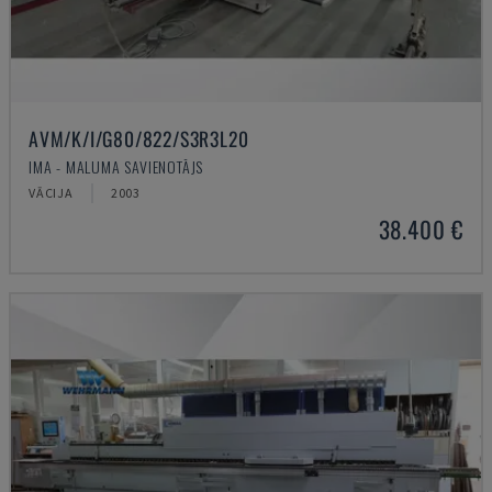
AVM/K/I/G80/822/S3R3L20
IMA - MALUMA SAVIENOTĀJS
VĀCIJA
2003
38.400 €