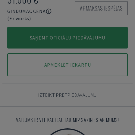
APMAKSAS IESPĒJAS
GINDUMAC CENA
(Ex works)
SAŅEMT OFICIĀLU PIEDĀVĀJUMU
APMEKLĒT IEKĀRTU
IZTEIKT PRETPIEDĀVĀJUMU
VAI JUMS IR VĒL KĀDI JAUTĀJUMI? SAZINIES AR MUMS!