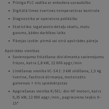
Pilnīga PLC vadība ar enkodera uzraudzību
Digitālā līmes tvertnes temperatūras kontrole
Diagnostika ar operatora palīdzību
Statistika: izgatavoto detaļu skaits, malu
garums, ķēdes darbības laiks
Pārejas izvēle: pirmā vai otrā apstrādes pāreja
Apstrādes vienības
Savienojumu frēzēšana: divi dimanta savienojumu
frēzes, katra 1,8 kW, 12 000 apgr./min
Līmēšanas vienība VC-S4.1: 3 kW sildīšana, 1,5 kg
tvertne, Fastlock ātrmaiņa, motorizēts
galvenais + trīs spiedvārpstas
Apgriešanas vienība K/SEL: divi HF motori, katrs
0,35 kW, 12 000 apgr./min., pagrieziena leņķis 0–
15°