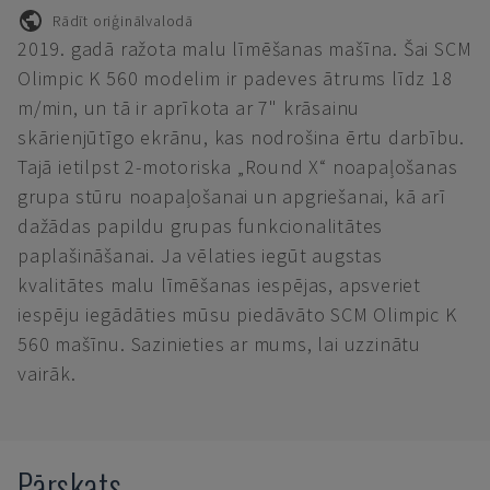
Rādīt oriģinālvalodā
2019. gadā ražota malu līmēšanas mašīna. Šai SCM
Olimpic K 560 modelim ir padeves ātrums līdz 18
m/min, un tā ir aprīkota ar 7" krāsainu
skārienjūtīgo ekrānu, kas nodrošina ērtu darbību.
Tajā ietilpst 2-motoriska „Round X“ noapaļošanas
grupa stūru noapaļošanai un apgriešanai, kā arī
dažādas papildu grupas funkcionalitātes
paplašināšanai. Ja vēlaties iegūt augstas
kvalitātes malu līmēšanas iespējas, apsveriet
iespēju iegādāties mūsu piedāvāto SCM Olimpic K
560 mašīnu. Sazinieties ar mums, lai uzzinātu
vairāk.
Pārskats