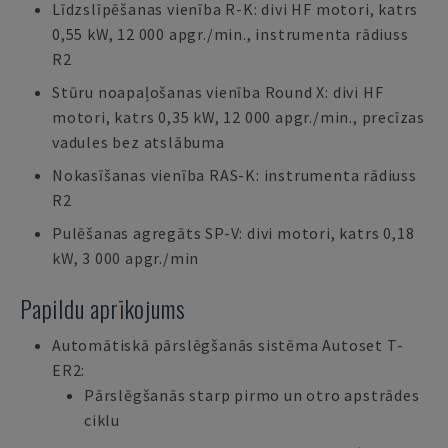
Līdzslīpēšanas vienība R-K: divi HF motori, katrs
0,55 kW, 12 000 apgr./min., instrumenta rādiuss
R2
Stūru noapaļošanas vienība Round X: divi HF
motori, katrs 0,35 kW, 12 000 apgr./min., precīzas
vadules bez atslābuma
Nokasīšanas vienība RAS-K: instrumenta rādiuss
R2
Pulēšanas agregāts SP-V: divi motori, katrs 0,18
kW, 3 000 apgr./min
Papildu aprīkojums
Automātiskā pārslēgšanās sistēma Autoset T-
ER2:
Pārslēgšanās starp pirmo un otro apstrādes
ciklu