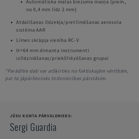
Automātiska malas biezuma maiņa (piem.,
no 0,4 mm līdz 2 mm)
Atdalīšanas līdzekļa/pretlīmēšanas aerosola
sistēma AAR
Līmes skrāpja vienība RC-V
H=64 mm dimanta instrumenti
izlīdzināšanas/priekšfrēzēšanas grupai
*Parādītie dati var atšķirties no faktiskajām vērtībām,
par to jāpārliecinās tirdzniecības pārstāvim.
JŪSU KONTA PĀRVALDNIEKS:
Sergi Guardia