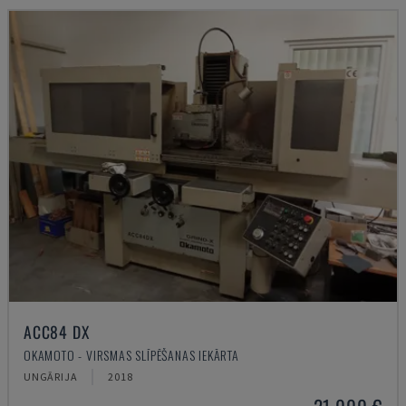
ACC84 DX
OKAMOTO - VIRSMAS SLĪPĒŠANAS IEKĀRTA
UNGĀRIJA
2018