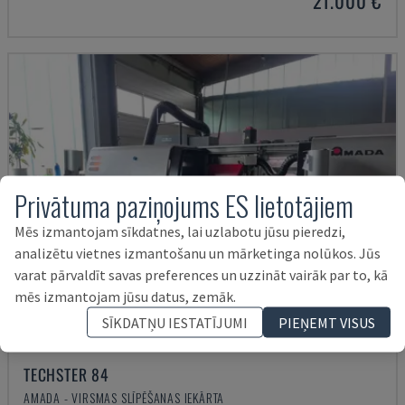
21.000 €
Privātuma paziņojums ES lietotājiem
Mēs izmantojam sīkdatnes, lai uzlabotu jūsu pieredzi,
analizētu vietnes izmantošanu un mārketinga nolūkos. Jūs
varat pārvaldīt savas preferences un uzzināt vairāk par to, kā
mēs izmantojam jūsu datus, zemāk.
SĪKDATŅU IESTATĪJUMI
PIEŅEMT VISUS
TECHSTER 84
AMADA - VIRSMAS SLĪPĒŠANAS IEKĀRTA