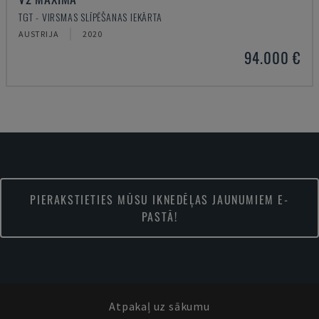
TGT - VIRSMAS SLĪPĒŠANAS IEKĀRTA
AUSTRIJA
2020
94.000 €
PIERAKSTIETIES MŪSU IKNEDĒĻAS JAUNUMIEM E-
PASTĀ!
Atpakaļ uz sākumu