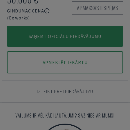
APMAKSAS IESPĒJAS
GINDUMAC CENA
(Ex works)
SAŅEMT OFICIĀLU PIEDĀVĀJUMU
APMEKLĒT IEKĀRTU
IZTEIKT PRETPIEDĀVĀJUMU
VAI JUMS IR VĒL KĀDI JAUTĀJUMI? SAZINIES AR MUMS!