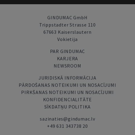
GINDUMAC GmbH
Trippstadter Strasse 110
67663 Kaiserslautern
Vokietija
PAR GINDUMAC
KARJERA
NEWSROOM
JURIDISKĀ INFORMĀCIJA
PĀRDOŠANAS NOTEIKUMI UN NOSACĪJUMI
PIRKŠANAS NOTEIKUMI UN NOSACĪJUMI
KONFIDENCIALITĀTE
SĪKDATŅU POLITIKA
sazinaties@gindumac.lv
+49 631 343738 20