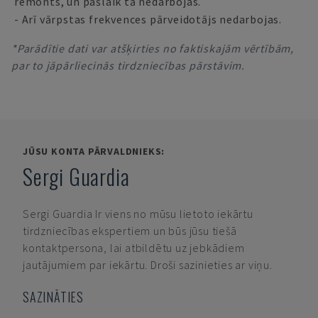
remonts, un pašlaik tā nedarbojas.
- Arī vārpstas frekvences pārveidotājs nedarbojas.
*Parādītie dati var atšķirties no faktiskajām vērtībām,
par to jāpārliecinās tirdzniecības pārstāvim.
JŪSU KONTA PĀRVALDNIEKS:
Sergi Guardia
Sergi Guardia
Ir viens no mūsu lietoto iekārtu
tirdzniecības ekspertiem un būs jūsu tiešā
kontaktpersona, lai atbildētu uz jebkādiem
jautājumiem par iekārtu. Droši sazinieties ar viņu.
SAZINĀTIES