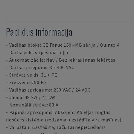
Papildus informācija
- Vadības bloks: GE Fanuc 160i-MB sērija / Quinto 4
- Darba vide: slīpēšanas eļļa
- Automatizācija: Nav / Bez iekraušanas iekārtas
- Darba spriegums: 3 x 400 VAC
- Strāvas veids: 3L + PE
- Frekvence: 50 Hz
- Vadības spriegums: 230 VAC / 24 VDC
- Jauda: 48 kW / 41 kW
- Nominālā strāva: 83 A
- Papildu aprīkojums: Absolent A5 eļļas miglas
nosūces sistēma (redzama, uzstādīta virs mašīnas)
- Vārpsta ir uzstādīta, taču tai nepieciešams