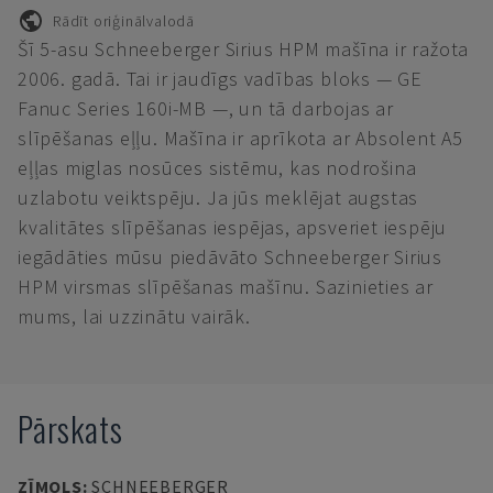
Rādīt oriģinālvalodā
Šī 5-asu Schneeberger Sirius HPM mašīna ir ražota
2006. gadā. Tai ir jaudīgs vadības bloks — GE
Fanuc Series 160i-MB —, un tā darbojas ar
slīpēšanas eļļu. Mašīna ir aprīkota ar Absolent A5
eļļas miglas nosūces sistēmu, kas nodrošina
uzlabotu veiktspēju. Ja jūs meklējat augstas
kvalitātes slīpēšanas iespējas, apsveriet iespēju
iegādāties mūsu piedāvāto Schneeberger Sirius
HPM virsmas slīpēšanas mašīnu. Sazinieties ar
mums, lai uzzinātu vairāk.
Pārskats
ZĪMOLS
:
SCHNEEBERGER