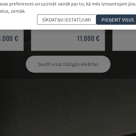
avas preferences un uzzināt vairāk par to, kā mēs izmantojam jūs
atus, zemāk.
BLP 600/3S
GAMMA 
SĪKDATŅU IESTATĪJUMI
PIEŅEMT VISUS
MYLÄP - DARBGALDI
KOMAX - 
VĀCIJA
2004
4.840 HRS
ČEHIJA
3.000 €
11.000 €
Skatīt visas līdzīgās iekārtas