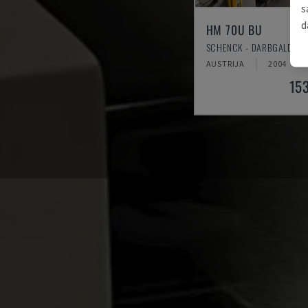
s
d
HM 70U BU
SCHENCK - DARBGALDI
AUSTRIJA
2004
15