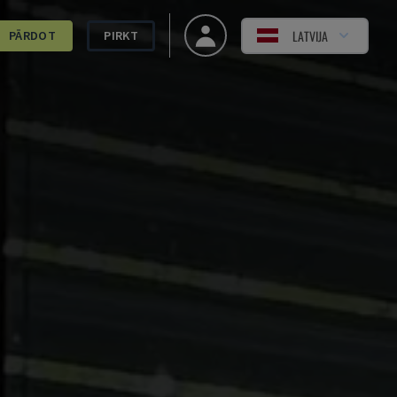
LATVIJA
PĀRDOT
PIRKT