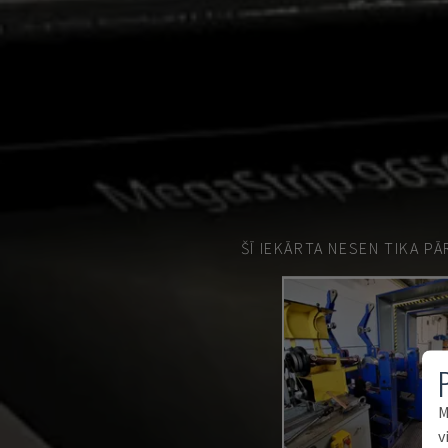
ŠĪ IEKĀRTA NESEN TIKA P
M
v