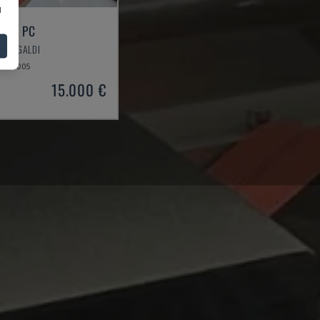
u
333 PC
DARBGALDI
2005
15.000 €