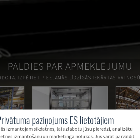
PALDIES PAR APMEKLĒJUMU
ĀRDOTA.
IZPĒTIET PIEEJAMĀS LĪDZĪGĀS IEKĀRTAS VAI NOS
Privātuma paziņojums ES lietotājiem
ēs izmantojam sīkdatnes, lai uzlabotu jūsu pieredzi, analizētu
ietnes izmantošanu un mārketinga nolūkos. Jūs varat pārvaldīt