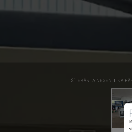
ŠĪ IEKĀRTA NESEN TIKA P
M
v