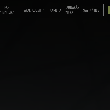
PAR
JAUNĀKĀS
PAKALPOJUMI
KARJERA
SAZINĀTIES
GINDUMAC
ZIŅAS