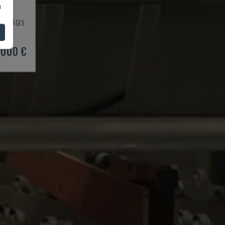
u
ĻU ZĀĢIS
99
.000 €