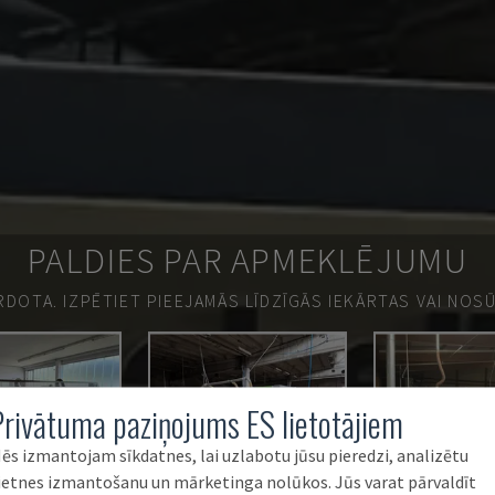
PALDIES PAR APMEKLĒJUMU
ĀRDOTA.
IZPĒTIET PIEEJAMĀS LĪDZĪGĀS IEKĀRTAS VAI NOS
Privātuma paziņojums ES lietotājiem
ēs izmantojam sīkdatnes, lai uzlabotu jūsu pieredzi, analizētu
ietnes izmantošanu un mārketinga nolūkos. Jūs varat pārvaldīt