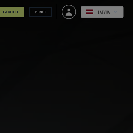
LATVIJA
PĀRDOT
PIRKT