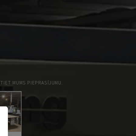
ŪTIET MUMS PIEPRASĪJUMU.