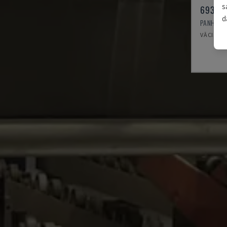
s
693 / 
d
PANHANS 
VĀCIJA