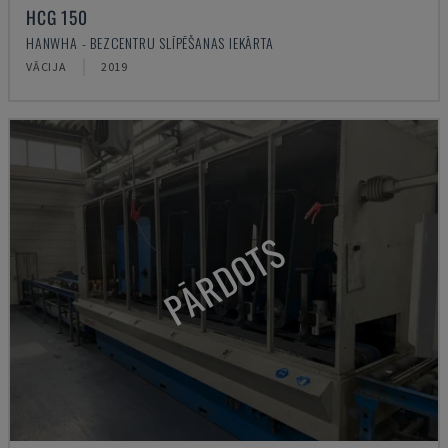
HCG 150
HANWHA - BEZCENTRU SLĪPĒŠANAS IEKĀRTA
VĀCIJA
2019
PĀRDOTS