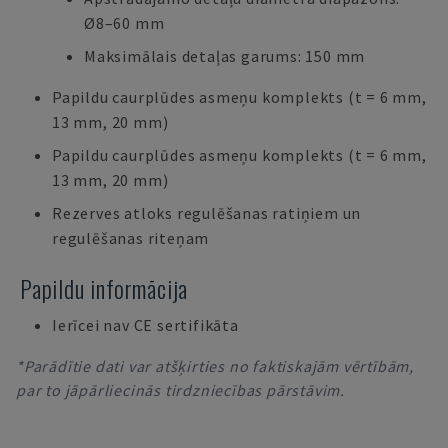
Ø8–60 mm
Maksimālais detaļas garums: 150 mm
Papildu caurplūdes asmeņu komplekts (t = 6 mm,
13 mm, 20 mm)
Papildu caurplūdes asmeņu komplekts (t = 6 mm,
13 mm, 20 mm)
Rezerves atloks regulēšanas ratiņiem un
regulēšanas riteņam
Papildu informācija
Ierīcei nav CE sertifikāta
*Parādītie dati var atšķirties no faktiskajām vērtībām,
par to jāpārliecinās tirdzniecības pārstāvim.