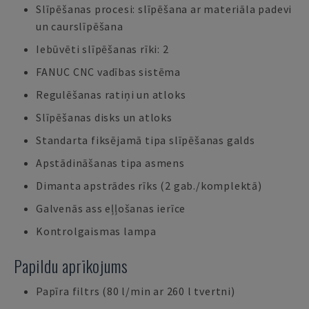
Slīpēšanas procesi: slīpēšana ar materiāla padevi
un caurslīpēšana
Iebūvēti slīpēšanas rīki: 2
FANUC CNC vadības sistēma
Regulēšanas ratiņi un atloks
Slīpēšanas disks un atloks
Standarta fiksējamā tipa slīpēšanas galds
Apstādināšanas tipa asmens
Dimanta apstrādes rīks (2 gab./komplektā)
Galvenās ass eļļošanas ierīce
Kontrolgaismas lampa
Papildu aprīkojums
Papīra filtrs (80 l/min ar 260 l tvertni)