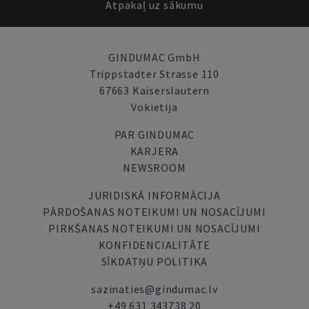
Atpakaļ uz sākumu
GINDUMAC GmbH
Trippstadter Strasse 110
67663 Kaiserslautern
Vokietija
PAR GINDUMAC
KARJERA
NEWSROOM
JURIDISKĀ INFORMĀCIJA
PĀRDOŠANAS NOTEIKUMI UN NOSACĪJUMI
PIRKŠANAS NOTEIKUMI UN NOSACĪJUMI
KONFIDENCIALITĀTE
SĪKDATŅU POLITIKA
sazinaties@gindumac.lv
+49 631 343738 20