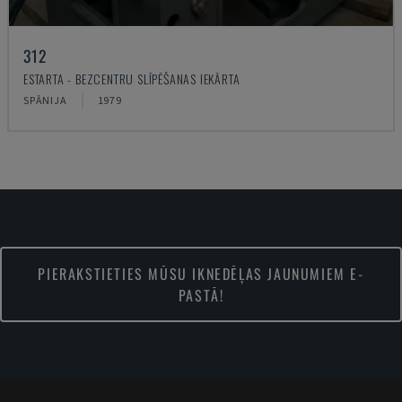
312
ESTARTA - BEZCENTRU SLĪPĒŠANAS IEKĀRTA
SPĀNIJA
1979
PIERAKSTIETIES MŪSU IKNEDĒĻAS JAUNUMIEM E-
PASTĀ!