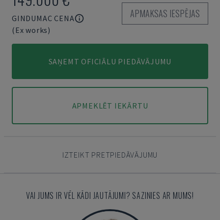
APMAKSAS IESPĒJAS
GINDUMAC CENA
(Ex works)
SAŅEMT OFICIĀLU PIEDĀVĀJUMU
APMEKLĒT IEKĀRTU
IZTEIKT PRETPIEDĀVĀJUMU
VAI JUMS IR VĒL KĀDI JAUTĀJUMI? SAZINIES AR MUMS!