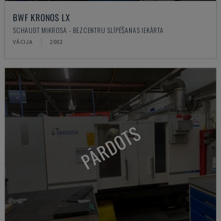
BWF KRONOS LX
SCHAUDT MIKROSA - BEZCENTRU SLĪPĒŠANAS IEKĀRTA
VĀCIJA
2002
PĀRDOTS