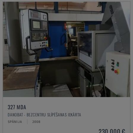
327 MDA
DANOBAT - BEZCENTRU SLĪPĒŠANAS IEKĀRTA
SPĀNIJA
2008
230.000 €