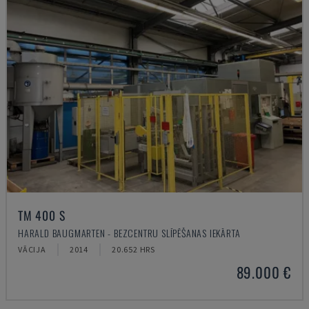
TM 400 S
HARALD BAUGMARTEN - BEZCENTRU SLĪPĒŠANAS IEKĀRTA
VĀCIJA
2014
20.652 HRS
89.000 €