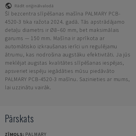
Rādīt oriģinālvalodā
Šī bezcentra slīpēšanas mašīna PALMARY PCB-
4520-3 tika ražota 2024. gadā. Tās apstrādājamo
detaļu diametrs ir Ø8–60 mm, bet maksimālais
garums — 150 mm. Mašīna ir aprīkota ar
automātisko izkraušanas ierīci un regulējamu
ātrumu, kas nodrošina augstāku efektivitāti. Ja jūs
meklējat augstas kvalitātes slīpēšanas iespējas,
apsveriet iespēju iegādāties mūsu piedāvāto
PALMARY PCB-4520-3 mašīnu. Sazinieties ar mums,
lai uzzinātu vairāk.
Pārskats
ZĪMOLS
:
PALMARY