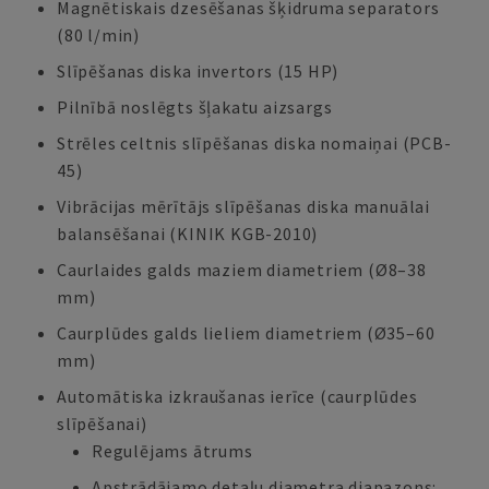
Magnētiskais dzesēšanas šķidruma separators
(80 l/min)
Slīpēšanas diska invertors (15 HP)
Pilnībā noslēgts šļakatu aizsargs
Strēles celtnis slīpēšanas diska nomaiņai (PCB-
45)
Vibrācijas mērītājs slīpēšanas diska manuālai
balansēšanai (KINIK KGB-2010)
Caurlaides galds maziem diametriem (Ø8–38
mm)
Caurplūdes galds lieliem diametriem (Ø35–60
mm)
Automātiska izkraušanas ierīce (caurplūdes
slīpēšanai)
Regulējams ātrums
Apstrādājamo detaļu diametra diapazons: