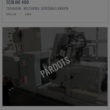
ECOLINE 400
TSCHUDIN - BEZCENTRU SLĪPĒŠANAS IEKĀRTA
VĀCIJA
2004
PĀRDOTS