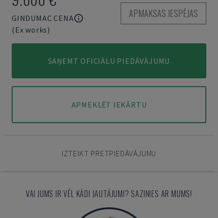
APMAKSAS IESPĒJAS
GINDUMAC CENA
(Ex works)
SAŅEMT OFICIĀLU PIEDĀVĀJUMU
APMEKLĒT IEKĀRTU
IZTEIKT PRETPIEDĀVĀJUMU
VAI JUMS IR VĒL KĀDI JAUTĀJUMI? SAZINIES AR MUMS!