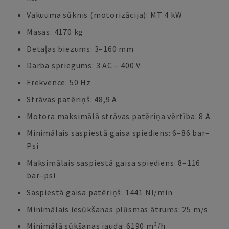
Vakuuma sūknis (motorizācija): MT 4 kW
Masas: 4170 kg
Detaļas biezums: 3–160 mm
Darba spriegums: 3 AC – 400 V
Frekvence: 50 Hz
Strāvas patēriņš: 48,9 A
Motora maksimālā strāvas patēriņa vērtība: 8 A
Minimālais saspiestā gaisa spiediens: 6–86 bar–
Psi
Maksimālais saspiestā gaisa spiediens: 8–116
bar–psi
Saspiestā gaisa patēriņš: 1441 Nl/min
Minimālais iesūkšanas plūsmas ātrums: 25 m/s
Minimālā sūkšanas jauda: 6190 m³/h