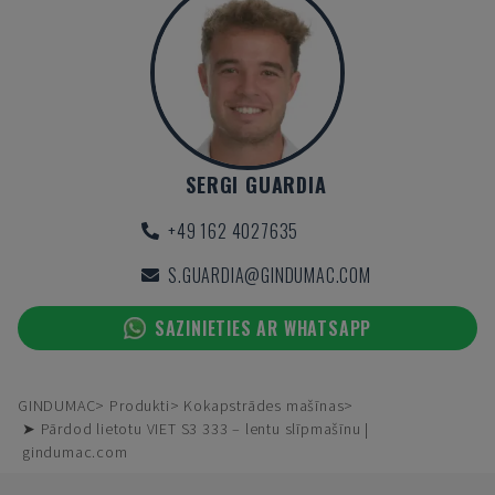
SERGI GUARDIA
+49 162 4027635
S.GUARDIA@GINDUMAC.COM
SAZINIETIES AR WHATSAPP
GINDUMAC
Produkti
Kokapstrādes mašīnas
➤ Pārdod lietotu VIET S3 333 – lentu slīpmašīnu |
gindumac.com