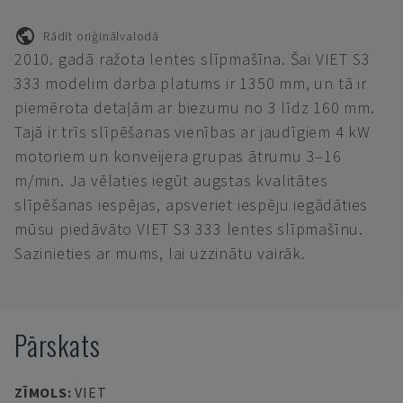
Rādīt oriģinālvalodā
2010. gadā ražota lentes slīpmašīna. Šai VIET S3
333 modelim darba platums ir 1350 mm, un tā ir
piemērota detaļām ar biezumu no 3 līdz 160 mm.
Tajā ir trīs slīpēšanas vienības ar jaudīgiem 4 kW
motoriem un konveijera grupas ātrumu 3–16
m/min. Ja vēlaties iegūt augstas kvalitātes
slīpēšanas iespējas, apsveriet iespēju iegādāties
mūsu piedāvāto VIET S3 333 lentes slīpmašīnu.
Sazinieties ar mums, lai uzzinātu vairāk.
Pārskats
ZĪMOLS
:
VIET