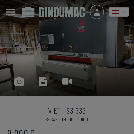
VIET
-
S3 333
BE-SAN-OTH-2010-00001
9.000 €