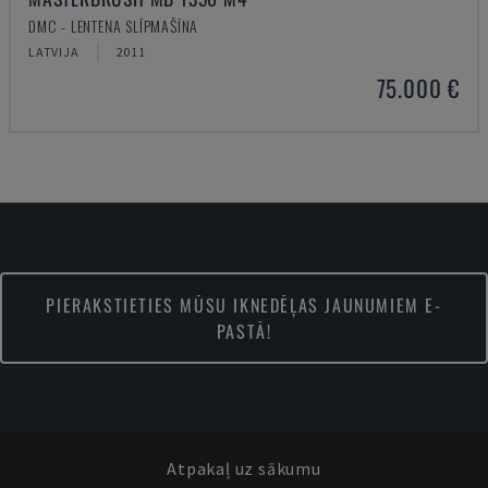
DMC - LENTEŅA SLĪPMAŠĪNA
LATVIJA
2011
75.000 €
PIERAKSTIETIES MŪSU IKNEDĒĻAS JAUNUMIEM E-
PASTĀ!
Atpakaļ uz sākumu