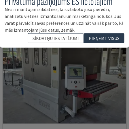
Privātuma paziņojums ES lietotājiem
POLIJA
2019
Mēs izmantojam sīkdatnes, lai uzlabotu jūsu pieredzi,
78.000 €
analizētu vietnes izmantošanu un mārketinga nolūkos. Jūs
varat pārvaldīt savas preferences un uzzināt vairāk par to, kā
mēs izmantojam jūsu datus, zemāk.
SĪKDATŅU IESTATĪJUMI
PIEŅEMT VISUS