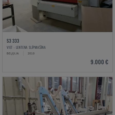
S3 333
VIET - LENTEŅA SLĪPMAŠĪNA
BEĻĢIJA
2010
9.000 €