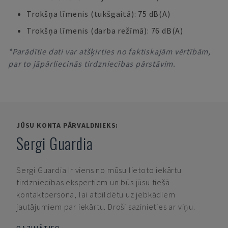
Trokšņa līmenis (tukšgaitā): 75 dB(A)
Trokšņa līmenis (darba režīmā): 76 dB(A)
*Parādītie dati var atšķirties no faktiskajām vērtībām,
par to jāpārliecinās tirdzniecības pārstāvim.
JŪSU KONTA PĀRVALDNIEKS:
Sergi Guardia
Sergi Guardia
Ir viens no mūsu lietoto iekārtu
tirdzniecības ekspertiem un būs jūsu tiešā
kontaktpersona, lai atbildētu uz jebkādiem
jautājumiem par iekārtu. Droši sazinieties ar viņu.