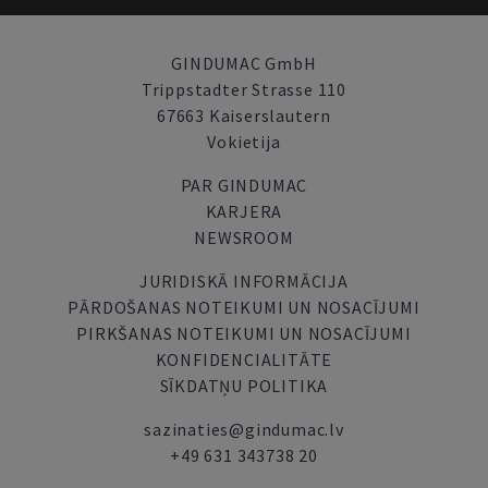
GINDUMAC GmbH
Trippstadter Strasse 110
67663 Kaiserslautern
Vokietija
PAR GINDUMAC
KARJERA
NEWSROOM
JURIDISKĀ INFORMĀCIJA
PĀRDOŠANAS NOTEIKUMI UN NOSACĪJUMI
PIRKŠANAS NOTEIKUMI UN NOSACĪJUMI
KONFIDENCIALITĀTE
SĪKDATŅU POLITIKA
sazinaties@gindumac.lv
+49 631 343738 20