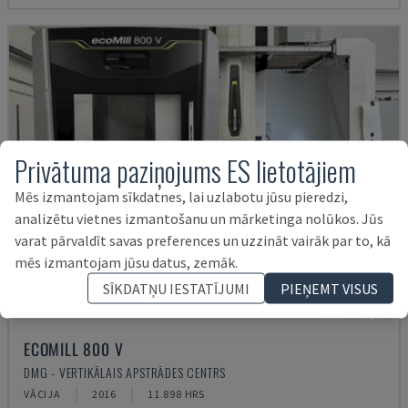
Privātuma paziņojums ES lietotājiem
Mēs izmantojam sīkdatnes, lai uzlabotu jūsu pieredzi,
analizētu vietnes izmantošanu un mārketinga nolūkos. Jūs
varat pārvaldīt savas preferences un uzzināt vairāk par to, kā
mēs izmantojam jūsu datus, zemāk.
SĪKDATŅU IESTATĪJUMI
PIEŅEMT VISUS
ECOMILL 800 V
DMG - VERTIKĀLAIS APSTRĀDES CENTRS
VĀCIJA
2016
11.898 HRS