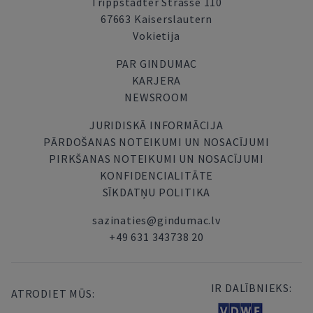
Trippstadter Strasse 110
67663 Kaiserslautern
Vokietija
PAR GINDUMAC
KARJERA
NEWSROOM
JURIDISKĀ INFORMĀCIJA
PĀRDOŠANAS NOTEIKUMI UN NOSACĪJUMI
PIRKŠANAS NOTEIKUMI UN NOSACĪJUMI
KONFIDENCIALITĀTE
SĪKDATŅU POLITIKA
sazinaties@gindumac.lv
+49 631 343738 20
IR DALĪBNIEKS:
ATRODIET MŪS: