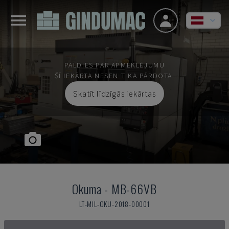
PALDIES PAR APMEKLĒJUMU
ŠĪ IEKĀRTA NESEN TIKA PĀRDOTA.
Skatīt līdzīgās iekārtas
Okuma
-
MB-66VB
LT-MIL-OKU-2018-00001