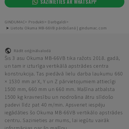
SAZINIETIES AR WHATSAPP
GINDUMAC
Produkti
Darbgaldi
➤ Lietotu Okuma MB-66VB pārdošanā | gindumac.com
Rādīt oriģinālvalodā
Šis 3 asu Okuma MB-66VB tika ražots 2018. gadā,
un tam ir izturīga vertikālā apstrādes centra
konstrukcija. Tas piedāvā lielu darba laukumu 660
× 1530 mm ar X, Y un Z pārvietojumiem attiecīgi
1500 mm, 660 mm un 660 mm. Mašīna atbalsta
1500 kg kravnesību un nodrošina ātru slīdošo
padevi līdz pat 40 m/min. Apsveriet iespēju
iegādāties šo Okuma MB-66VB vertikālo apstrādes
centru. Sazinieties ar mums, lai iegūtu vairāk
informācijas par šo mašīnu.