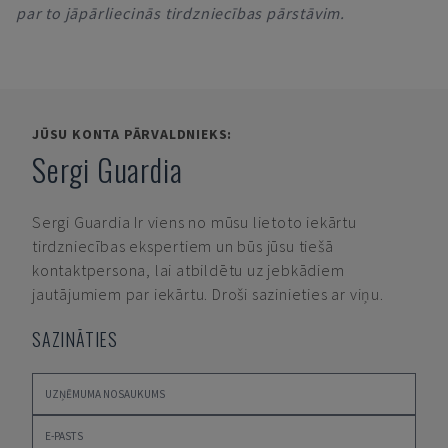
par to jāpārliecinās tirdzniecības pārstāvim.
JŪSU KONTA PĀRVALDNIEKS:
Sergi Guardia
Sergi Guardia
Ir viens no mūsu lietoto iekārtu
tirdzniecības ekspertiem un būs jūsu tiešā
kontaktpersona, lai atbildētu uz jebkādiem
jautājumiem par iekārtu. Droši sazinieties ar viņu.
SAZINĀTIES