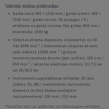
Tehniskās mašīnas priekšrocības
Darba zona: 660 × 1530 mm / galda izmērs: 660 ×
1530 mm / galda virsma: 18 spraugas × 5 /
attālums no galda virsmas līdz grīdai: 850 mm /
kravnesība: 1500 kg
Vārpstas ātruma diapazons (standarta): no 50
līdz 6000 min⁻¹ / maksimālais vārpstas ātrums
(pēc izvēles): 12000 min⁻¹ / griezes
moments/pamata ātrums (pēc izvēles): 220 n·m /
650 min⁻¹ / vārpstas piedziņas motors: 11/7,5 kw
vai 26/18,5 kw
Instrumentu uzglabāšanas ietilpība: 20 (pēc
izvēles: 32, 48) / maksimālais instrumentu
diametrs (ar/bez blakus esošajiem
instrumentiem): 100 mm / 152 mm
*Parādītie dati var atšķirties no faktiskajām vērtībām,