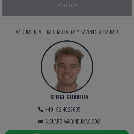
PĀRDOTS
VAI JUMS IR VĒL KĀDI JAUTĀJUMI? SAZINIES AR MUMS!
SERGI GUARDIA
+49 162 4027635
S.GUARDIA@GINDUMAC.COM