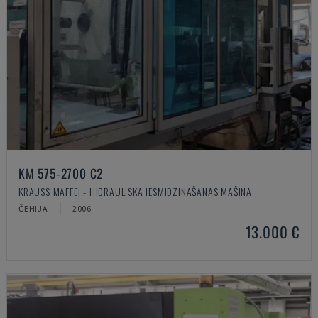
KM 575-2700 C2
KRAUSS MAFFEI - HIDRAULISKĀ IESMIDZINĀŠANAS MAŠĪNA
ČEHIJA
2006
13.000 €