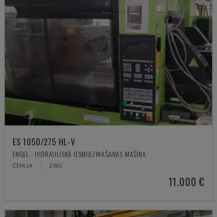
ES 1050/275 HL-V
ENGEL - HIDRAULISKĀ IESMIDZINĀŠANAS MAŠĪNA
ČEHIJA
2003
11.000 €