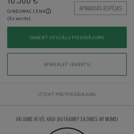
APMAKSAS IESPĒJAS
GINDUMAC CENA
(Ex works)
SAŅEMT OFICIĀLU PIEDĀVĀJUMU
APMEKLĒT IEKĀRTU
IZTEIKT PRETPIEDĀVĀJUMU
VAI JUMS IR VĒL KĀDI JAUTĀJUMI? SAZINIES AR MUMS!