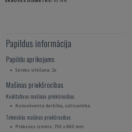
SKRŪVES DIAMETRS
:
45 MM
Papildus informācija
Papildu aprīkojums
Serdes vilkšana: 2x
Mašīnas priekšrocības
Kvalitatīvas mašīnas priekšrocības
Konsekventa darbība, uzticamība
Tehniskās mašīnas priekšrocības
Plāksnes izmērs: 750 x 860 mm