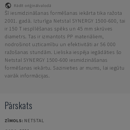
Rādīt oriģinālvalodā
Šī iesmidzināšanas formēšanas iekārta tika ražota
2001. gadā. Izturīga Netstal SYNERGY 1500-600, tai
ir 150 T iespīlēšanas spēks un 45 mm skrūves
diametrs. Tas ir izmantots PP materiāliem,
nodrošinot uzticamību un efektivitāti ar 56 000
ražošanas stundām. Lieliska iespēja iegādāties šo
Netstal SYNERGY 1500-600 iesmidzināšanas
formēšanas iekārtu. Sazinieties ar mums, lai iegūtu
vairāk informācijas.
Pārskats
ZĪMOLS
:
NETSTAL