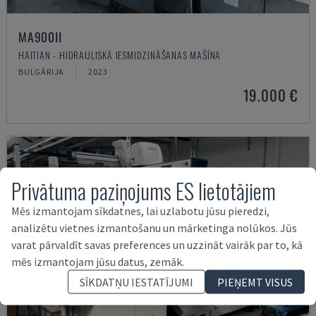
MA900ІІ
HAITIAN - HIDRAULISKĀ IESMIDZINĀŠANAS MAŠĪNA
BULGĀRIJA
2023
19.000 €
Privātuma paziņojums ES lietotājiem
Mēs izmantojam sīkdatnes, lai uzlabotu jūsu pieredzi,
analizētu vietnes izmantošanu un mārketinga nolūkos. Jūs
varat pārvaldīt savas preferences un uzzināt vairāk par to, kā
mēs izmantojam jūsu datus, zemāk.
SĪKDATŅU IESTATĪJUMI
PIEŅEMT VISUS