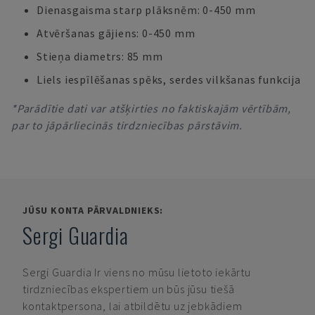
Dienasgaisma starp plāksnēm: 0-450 mm
Atvēršanas gājiens: 0-450 mm
Stieņa diametrs: 85 mm
Liels iespīlēšanas spēks, serdes vilkšanas funkcija
*Parādītie dati var atšķirties no faktiskajām vērtībām,
par to jāpārliecinās tirdzniecības pārstāvim.
JŪSU KONTA PĀRVALDNIEKS:
Sergi Guardia
Sergi Guardia
Ir viens no mūsu lietoto iekārtu
tirdzniecības ekspertiem un būs jūsu tiešā
kontaktpersona, lai atbildētu uz jebkādiem