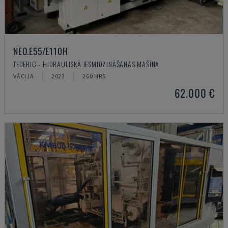
NEO.E55/E110H
TEDERIC - HIDRAULISKĀ IESMIDZINĀŠANAS MAŠĪNA
VĀCIJA
2023
260 HRS
62.000 €