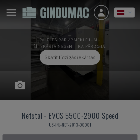
PALDIES PAR APMEKLĒJUMU
ŠĪ IEKĀRTA NESEN TIKA PĀRDOTA.
Skatīt līdzīgās iekārtas
Netstal
-
EVOS 5500-2900 Speed
US-INJ-NET-2013-00001