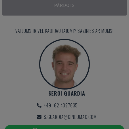
PĀRDOTS
VAI JUMS IR VĒL KĀDI JAUTĀJUMI? SAZINIES AR MUMS!
SERGI GUARDIA
+49 162 4027635
S.GUARDIA@GINDUMAC.COM