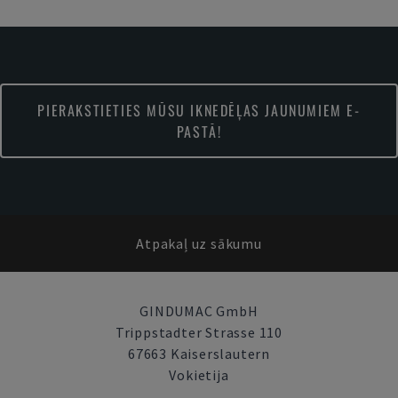
PIERAKSTIETIES MŪSU IKNEDĒĻAS JAUNUMIEM E-
PASTĀ!
Atpakaļ uz sākumu
GINDUMAC GmbH
Trippstadter Strasse 110
67663 Kaiserslautern
Vokietija