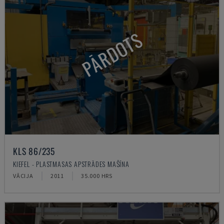
PĀRDOTS
KLS 86/235
KIEFEL - PLASTMASAS APSTRĀDES MAŠĪNA
VĀCIJA
2011
35.000 HRS