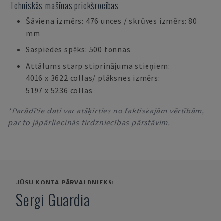
Tehniskās mašīnas priekšrocības
Šāviena izmērs: 476 unces / skrūves izmērs: 80
mm
Saspiedes spēks: 500 tonnas
Attālums starp stiprinājuma stieņiem:
4016 x 3622 collas/ plāksnes izmērs:
5197 x 5236 collas
*Parādītie dati var atšķirties no faktiskajām vērtībām,
par to jāpārliecinās tirdzniecības pārstāvim.
JŪSU KONTA PĀRVALDNIEKS:
Sergi Guardia