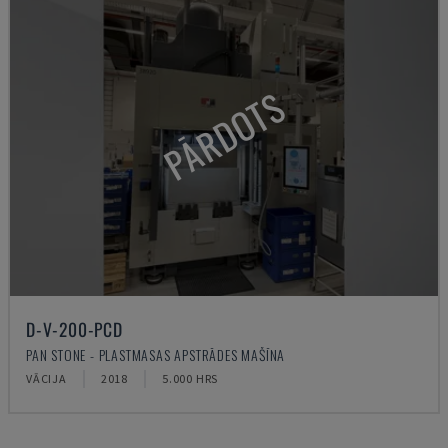
PĀRDOTS
D-V-200-PCD
PAN STONE - PLASTMASAS APSTRĀDES MAŠĪNA
VĀCIJA
2018
5.000 HRS