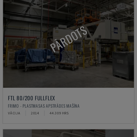
PĀRDOTS
FTL 80/200 FULLFLEX
FRIMO - PLASTMASAS APSTRĀDES MAŠĪNA
VĀCIJA
2014
44.309 HRS