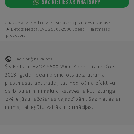
SAZINIETIES AR WHATSAPP
GINDUMAC
Produkti
Plastmasas apstrādes iekārtas
➤ Lietots Netstal EVOS 5500-2900 Speed | Plastmasas
procesors
Rādīt oriģinālvalodā
Šis Netstal EVOS 5500-2900 Speed tika ražots
2013. gadā. Ideāli piemērots liela ātruma
plastmasas apstrādei, tas nodrošina efektīvu
darbību ar minimālu dīkstāves laiku. Izturīga
izvēle jūsu ražošanas vajadzībām. Sazinieties ar
mums, lai iegūtu vairāk informācijas.