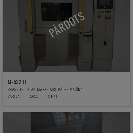
PĀRDOTS
M-522HI
BRANSON - PLASTMASAS APSTRĀDES MAŠĪNA
VĀCIJA
2011
3 HRS