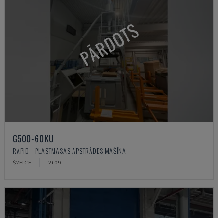
PĀRDOTS
G500-60KU
RAPID - PLASTMASAS APSTRĀDES MAŠĪNA
ŠVEICE
2009