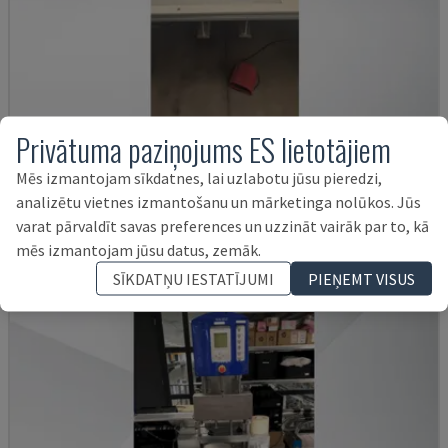
Privātuma paziņojums ES lietotājiem
TELSOSPLICE TS3-6 P3.6 TABLE
Mēs izmantojam sīkdatnes, lai uzlabotu jūsu pieredzi,
TELSONIC - PLASTMASAS APSTRĀDES MAŠĪNA
analizētu vietnes izmantošanu un mārketinga nolūkos. Jūs
VĀCIJA
2015
varat pārvaldīt savas preferences un uzzināt vairāk par to, kā
11.000 €
mēs izmantojam jūsu datus, zemāk.
SĪKDATŅU IESTATĪJUMI
PIEŅEMT VISUS