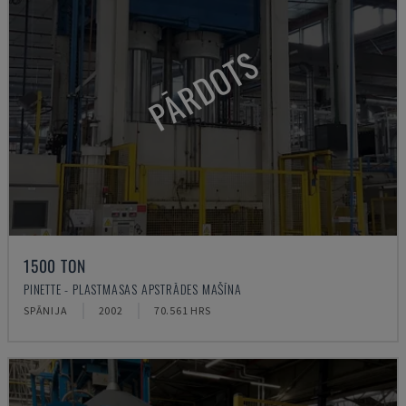
PĀRDOTS
1500 TON
PINETTE - PLASTMASAS APSTRĀDES MAŠĪNA
SPĀNIJA
2002
70.561 HRS