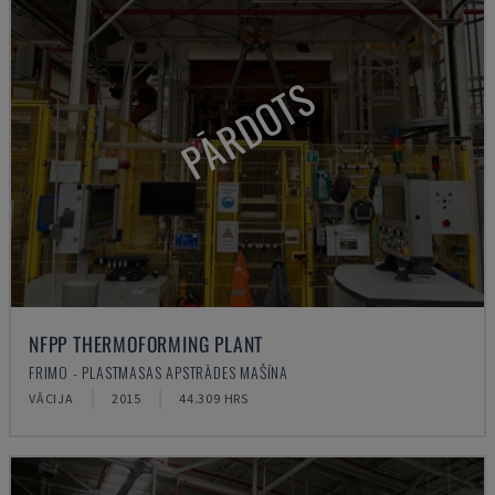
PĀRDOTS
NFPP THERMOFORMING PLANT
FRIMO - PLASTMASAS APSTRĀDES MAŠĪNA
VĀCIJA
2015
44.309 HRS