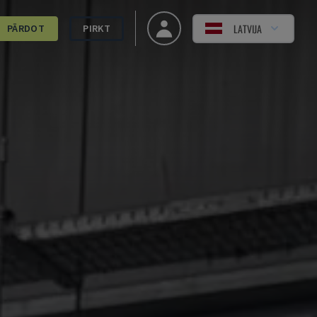
LATVIJA
PĀRDOT
PIRKT