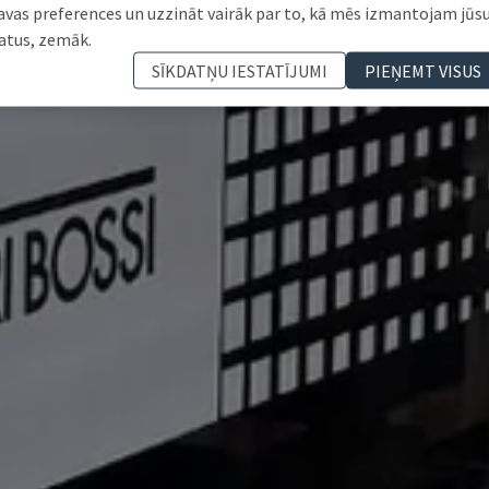
avas preferences un uzzināt vairāk par to, kā mēs izmantojam jūs
atus, zemāk.
SĪKDATŅU IESTATĪJUMI
PIEŅEMT VISUS