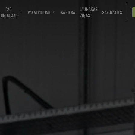
PAR
JAUNĀKĀS
PAKALPOJUMI
KARJERA
SAZINĀTIES
GINDUMAC
ZIŅAS