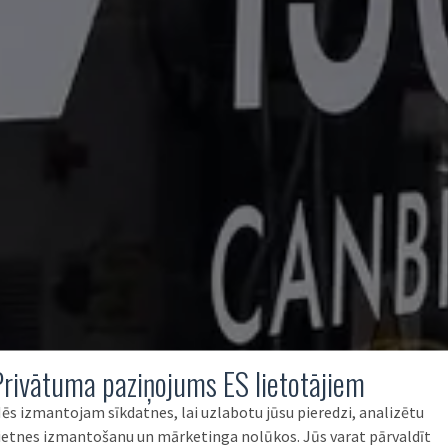
Privātuma paziņojums ES lietotājiem
ēs izmantojam sīkdatnes, lai uzlabotu jūsu pieredzi, analizētu
ietnes izmantošanu un mārketinga nolūkos. Jūs varat pārvaldīt