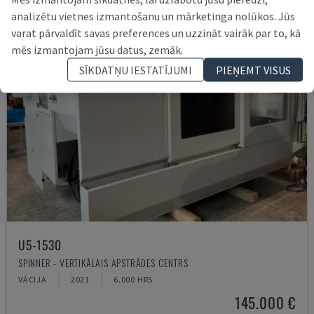
analizētu vietnes izmantošanu un mārketinga nolūkos. Jūs
varat pārvaldīt savas preferences un uzzināt vairāk par to, kā
mēs izmantojam jūsu datus, zemāk.
SĪKDATŅU IESTATĪJUMI
PIEŅEMT VISUS
U5-1530
SPINNER - VERTIKĀLAIS APSTRĀDES CENTRS
VĀCIJA
2021
6.000 HRS
145.000 €