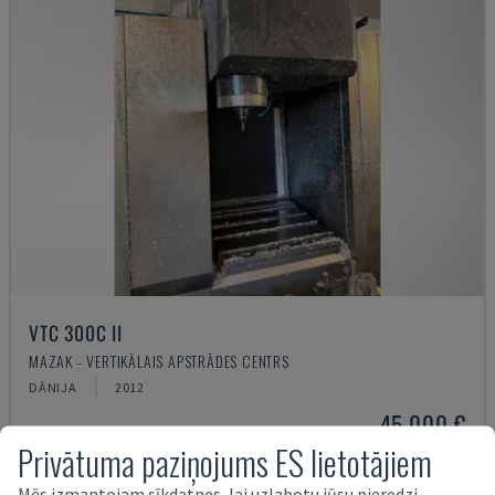
VTC 300C II
MAZAK - VERTIKĀLAIS APSTRĀDES CENTRS
DĀNIJA
2012
45.000 €
Privātuma paziņojums ES lietotājiem
Mēs izmantojam sīkdatnes, lai uzlabotu jūsu pieredzi,