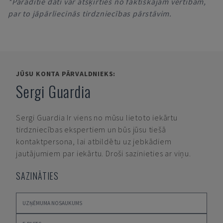
*Parādītie dati var atšķirties no faktiskajām vērtībām,
par to jāpārliecinās tirdzniecības pārstāvim.
JŪSU KONTA PĀRVALDNIEKS:
Sergi Guardia
Sergi Guardia
Ir viens no mūsu lietoto iekārtu
tirdzniecības ekspertiem un būs jūsu tiešā
kontaktpersona, lai atbildētu uz jebkādiem
jautājumiem par iekārtu. Droši sazinieties ar viņu.
SAZINĀTIES