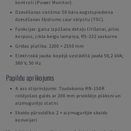
kontroli (Power Monitor).
Dzesēšanas sistēma: 50 bāru augstspiediena
dzesēšanas šķidrums caur vārpstu (TSC).
Funkcijas: gaisa izpūšana detaļu tīrīšanai, pilns
korpuss, cikla beigu lampiņa, RS-232 saskarne.
Grīdas platība: 2200 × 2550 mm
Elektriskā jauda: kopējā uzstādītā jauda 50,2 kVA;
380 V, 50 Hz
Papildu aprīkojums
4. ass stiprinājums: Tsudakoma RN-150R
rotējošais galds ar 200 mm priekšējo plāksni un
aizmugurējo statni.
Skaidu pārvaldība: 2 × aizmugurējie skaidu
konveijeri