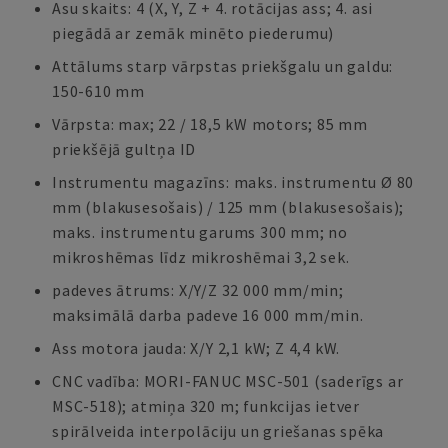
Asu skaits: 4 (X, Y, Z + 4. rotācijas ass; 4. asi
piegādā ar zemāk minēto piederumu)
Attālums starp vārpstas priekšgalu un galdu:
150-610 mm
Vārpsta: max; 22 / 18,5 kW motors; 85 mm
priekšējā gultņa ID
Instrumentu magazīns: maks. instrumentu Ø 80
mm (blakusesošais) / 125 mm (blakusesošais);
maks. instrumentu garums 300 mm; no
mikroshēmas līdz mikroshēmai 3,2 sek.
padeves ātrums: X/Y/Z 32 000 mm/min;
maksimālā darba padeve 16 000 mm/min.
Ass motora jauda: X/Y 2,1 kW; Z 4,4 kW.
CNC vadība: MORI-FANUC MSC-501 (saderīgs ar
MSC-518); atmiņa 320 m; funkcijas ietver
spirālveida interpolāciju un griešanas spēka