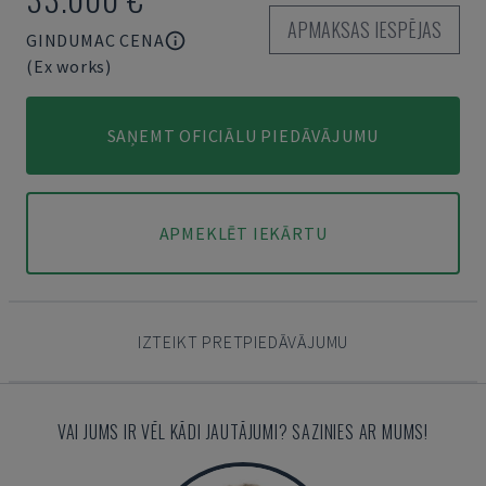
APMAKSAS IESPĒJAS
GINDUMAC CENA
(Ex works)
SAŅEMT OFICIĀLU PIEDĀVĀJUMU
APMEKLĒT IEKĀRTU
IZTEIKT PRETPIEDĀVĀJUMU
VAI JUMS IR VĒL KĀDI JAUTĀJUMI? SAZINIES AR MUMS!