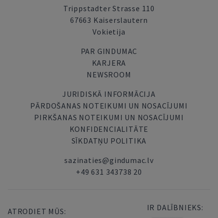
Trippstadter Strasse 110
67663 Kaiserslautern
Vokietija
PAR GINDUMAC
KARJERA
NEWSROOM
JURIDISKĀ INFORMĀCIJA
PĀRDOŠANAS NOTEIKUMI UN NOSACĪJUMI
PIRKŠANAS NOTEIKUMI UN NOSACĪJUMI
KONFIDENCIALITĀTE
SĪKDATŅU POLITIKA
sazinaties@gindumac.lv
+49 631 343738 20
IR DALĪBNIEKS:
ATRODIET MŪS: