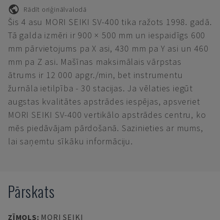
Rādīt oriģinālvalodā
Šis 4 asu MORI SEIKI SV-400 tika ražots 1998. gadā.
Tā galda izmēri ir 900 × 500 mm un iespaidīgs 600
mm pārvietojums pa X asi, 430 mm pa Y asi un 460
mm pa Z asi. Mašīnas maksimālais vārpstas
ātrums ir 12 000 apgr./min, bet instrumentu
žurnāla ietilpība - 30 stacijas. Ja vēlaties iegūt
augstas kvalitātes apstrādes iespējas, apsveriet
MORI SEIKI SV-400 vertikālo apstrādes centru, ko
mēs piedāvājam pārdošanā. Sazinieties ar mums,
lai saņemtu sīkāku informāciju.
Pārskats
ZĪMOLS
:
MORI SEIKI