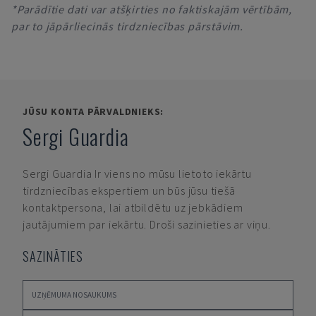
*Parādītie dati var atšķirties no faktiskajām vērtībām,
par to jāpārliecinās tirdzniecības pārstāvim.
JŪSU KONTA PĀRVALDNIEKS:
Sergi Guardia
Sergi Guardia
Ir viens no mūsu lietoto iekārtu
tirdzniecības ekspertiem un būs jūsu tiešā
kontaktpersona, lai atbildētu uz jebkādiem
jautājumiem par iekārtu. Droši sazinieties ar viņu.
SAZINĀTIES