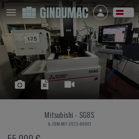
Mitsubishi
-
SG8S
IL-EDM-MIT-2023-00001
55.000 €