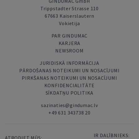
GINDUMAC GmbH
Trippstadter Strasse 110
67663 Kaiserslautern
Vokietija
PAR GINDUMAC
KARJERA
NEWSROOM
JURIDISKĀ INFORMĀCIJA
PĀRDOŠANAS NOTEIKUMI UN NOSACĪJUMI
PIRKŠANAS NOTEIKUMI UN NOSACĪJUMI
KONFIDENCIALITĀTE
SĪKDATŅU POLITIKA
sazinaties@gindumac.lv
+49 631 343738 20
IR DALĪBNIEKS:
ATRODIET MŪS: