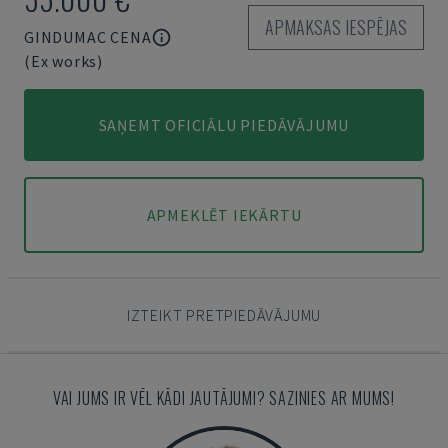
APMAKSAS IESPĒJAS
GINDUMAC CENA
(Ex works)
SAŅEMT OFICIĀLU PIEDĀVĀJUMU
APMEKLĒT IEKĀRTU
IZTEIKT PRETPIEDĀVĀJUMU
VAI JUMS IR VĒL KĀDI JAUTĀJUMI? SAZINIES AR MUMS!