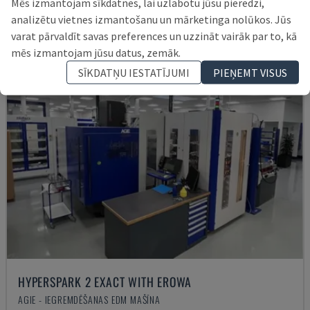
Mēs izmantojam sīkdatnes, lai uzlabotu jūsu pieredzi,
analizētu vietnes izmantošanu un mārketinga nolūkos. Jūs
varat pārvaldīt savas preferences un uzzināt vairāk par to, kā
mēs izmantojam jūsu datus, zemāk.
SĪKDATŅU IESTATĪJUMI
PIEŅEMT VISUS
HYPERSPARK 2 EXACT WITH EROWA
AGIE - IEGREMDĒŠANAS EDM MAŠĪNA