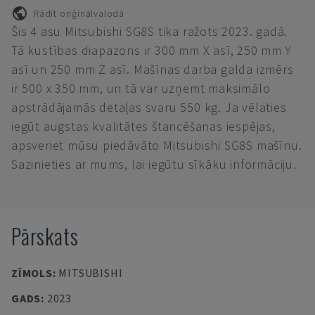
Rādīt oriģinālvalodā
Šis 4 asu Mitsubishi SG8S tika ražots 2023. gadā.
Tā kustības diapazons ir 300 mm X asī, 250 mm Y
asī un 250 mm Z asī. Mašīnas darba galda izmērs
ir 500 x 350 mm, un tā var uzņemt maksimālo
apstrādājamās detaļas svaru 550 kg. Ja vēlaties
iegūt augstas kvalitātes štancēšanas iespējas,
apsveriet mūsu piedāvāto Mitsubishi SG8S mašīnu.
Sazinieties ar mums, lai iegūtu sīkāku informāciju.
Pārskats
ZĪMOLS
:
MITSUBISHI
GADS
:
2023