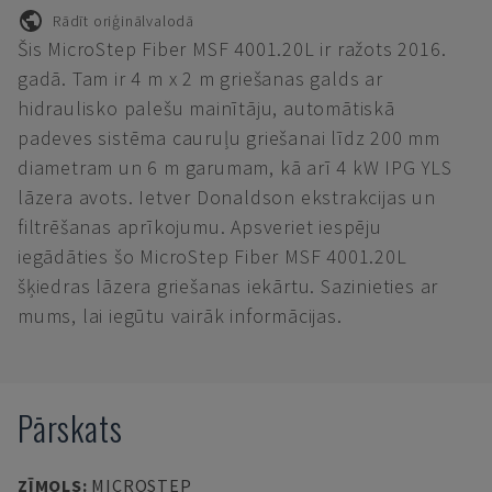
Rādīt oriģinālvalodā
Šis MicroStep Fiber MSF 4001.20L ir ražots 2016.
gadā. Tam ir 4 m x 2 m griešanas galds ar
hidraulisko palešu mainītāju, automātiskā
padeves sistēma cauruļu griešanai līdz 200 mm
diametram un 6 m garumam, kā arī 4 kW IPG YLS
lāzera avots. Ietver Donaldson ekstrakcijas un
filtrēšanas aprīkojumu. Apsveriet iespēju
iegādāties šo MicroStep Fiber MSF 4001.20L
šķiedras lāzera griešanas iekārtu. Sazinieties ar
mums, lai iegūtu vairāk informācijas.
Pārskats
ZĪMOLS
:
MICROSTEP