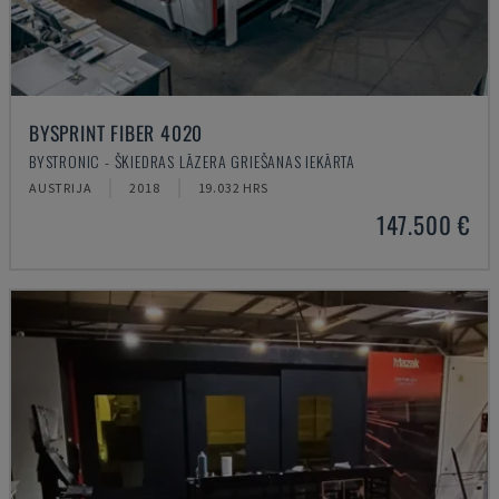
BYSPRINT FIBER 4020
BYSTRONIC - ŠĶIEDRAS LĀZERA GRIEŠANAS IEKĀRTA
AUSTRIJA
2018
19.032 HRS
147.500 €