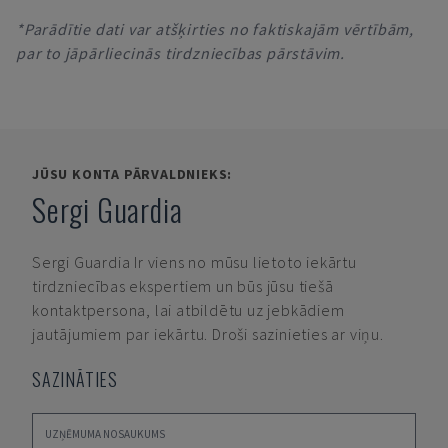
*Parādītie dati var atšķirties no faktiskajām vērtībām,
par to jāpārliecinās tirdzniecības pārstāvim.
JŪSU KONTA PĀRVALDNIEKS:
Sergi Guardia
Sergi Guardia
Ir viens no mūsu lietoto iekārtu
tirdzniecības ekspertiem un būs jūsu tiešā
kontaktpersona, lai atbildētu uz jebkādiem
jautājumiem par iekārtu. Droši sazinieties ar viņu.
SAZINĀTIES