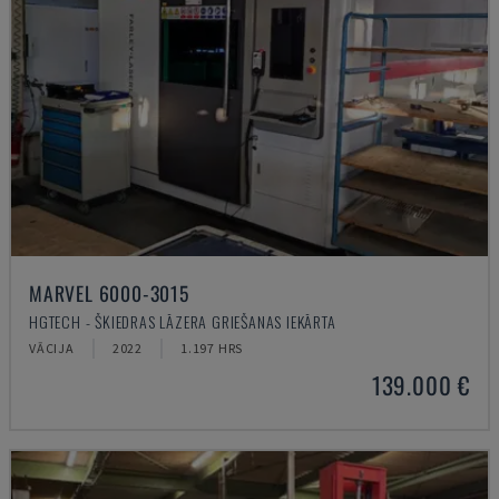
MARVEL 6000-3015
HGTECH - ŠĶIEDRAS LĀZERA GRIEŠANAS IEKĀRTA
VĀCIJA
2022
1.197 HRS
139.000 €