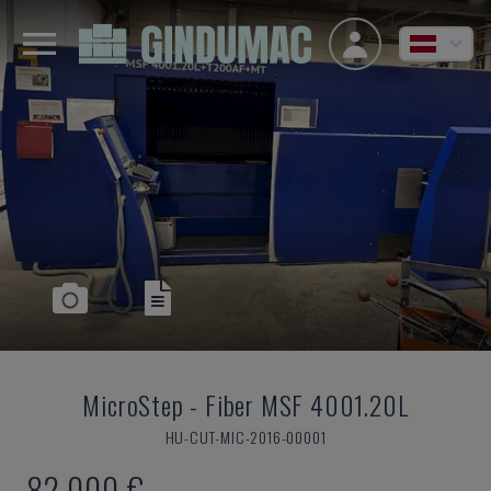
MicroStep
-
Fiber MSF 4001.20L
HU-CUT-MIC-2016-00001
82.000 €