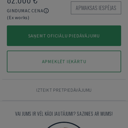
APMAKSAS IESPĒJAS
GINDUMAC CENA
(Ex works)
SAŅEMT OFICIĀLU PIEDĀVĀJUMU
APMEKLĒT IEKĀRTU
IZTEIKT PRETPIEDĀVĀJUMU
VAI JUMS IR VĒL KĀDI JAUTĀJUMI? SAZINIES AR MUMS!