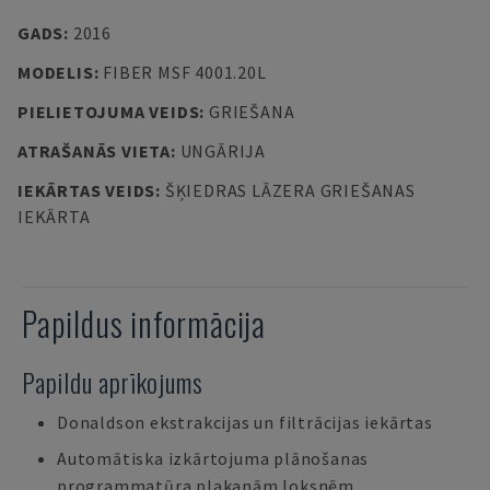
GADS
:
2016
MODELIS
:
FIBER MSF 4001.20L
PIELIETOJUMA VEIDS
:
GRIEŠANA
ATRAŠANĀS VIETA
:
UNGĀRIJA
IEKĀRTAS VEIDS
:
ŠĶIEDRAS LĀZERA GRIEŠANAS
IEKĀRTA
Papildus informācija
Papildu aprīkojums
Donaldson ekstrakcijas un filtrācijas iekārtas
Automātiska izkārtojuma plānošanas
programmatūra plakanām loksnēm