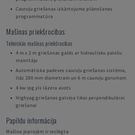
Cauruļu griešanas izkārtojuma plānošanas
programmatūra
Mašīnas priekšrocības
Tehniskās mašīnas priekšrocības
4 m x 2 m griešanas galds ar hidraulisku palešu
mainītāju
Automātiska padeves cauruļu griešanas sistēma,
līdz 200 mm diametram un 6 m cauruļu garumam
4 kw ipg yls lāzera avots
Highyag griešanas galviņa tikai perpendikulārai
griešanai
Papildu informācija
Mašīna joprojām ir ieslēgta