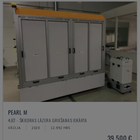
PEARL M
4JET - ŠĶIEDRAS LĀZERA GRIEŠANAS IEKĀRTA
VĀCIJA
2020
12.992 HRS
39.500 €