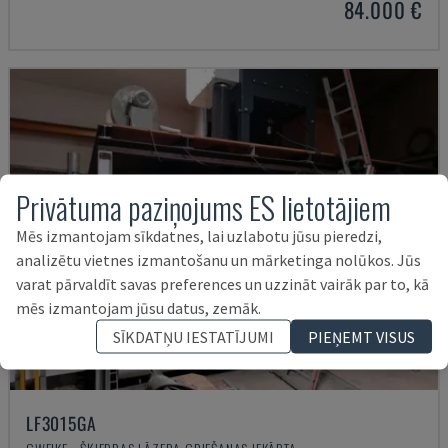
84.000 €
Privātuma paziņojums ES lietotājiem
Mēs izmantojam sīkdatnes, lai uzlabotu jūsu pieredzi,
analizētu vietnes izmantošanu un mārketinga nolūkos. Jūs
varat pārvaldīt savas preferences un uzzināt vairāk par to, kā
mēs izmantojam jūsu datus, zemāk.
SĪKDATŅU IESTATĪJUMI
PIEŅEMT VISUS
LF3015GA