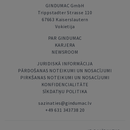
GINDUMAC GmbH
Trippstadter Strasse 110
67663 Kaiserslautern
Vokietija
PAR GINDUMAC
KARJERA
NEWSROOM
JURIDISKĀ INFORMĀCIJA
PĀRDOŠANAS NOTEIKUMI UN NOSACĪJUMI
PIRKŠANAS NOTEIKUMI UN NOSACĪJUMI
KONFIDENCIALITĀTE
SĪKDATŅU POLITIKA
sazinaties@gindumac.lv
+49 631 343738 20