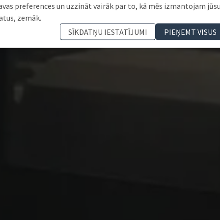
avas preferences un uzzināt vairāk par to, kā mēs izmantojam jūs
atus, zemāk.
SĪKDATŅU IESTATĪJUMI
PIEŅEMT VISUS