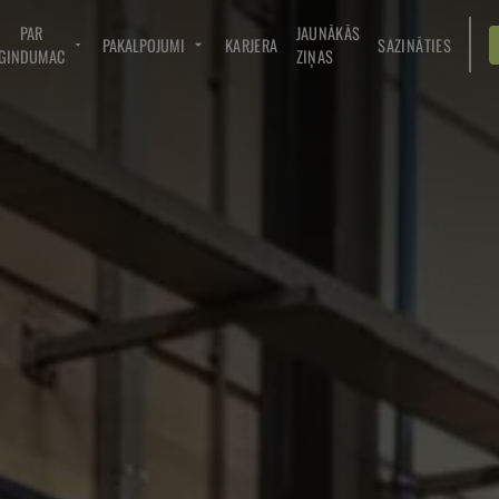
PAR
JAUNĀKĀS
PAKALPOJUMI
KARJERA
SAZINĀTIES
GINDUMAC
ZIŅAS