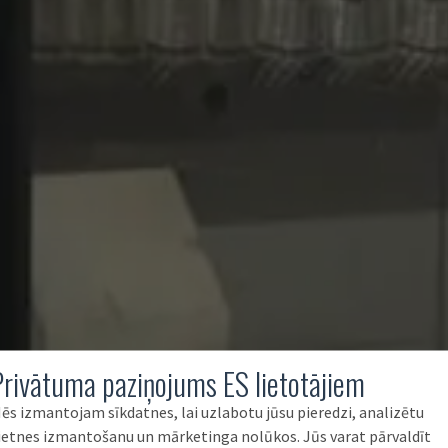
Privātuma paziņojums ES lietotājiem
ēs izmantojam sīkdatnes, lai uzlabotu jūsu pieredzi, analizētu
ietnes izmantošanu un mārketinga nolūkos. Jūs varat pārvaldīt