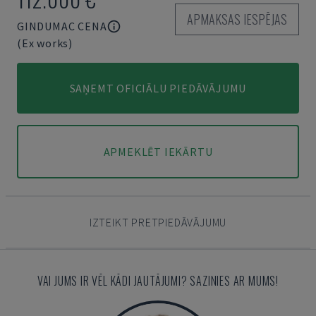
APMAKSAS IESPĒJAS
GINDUMAC CENA
(Ex works)
SAŅEMT OFICIĀLU PIEDĀVĀJUMU
APMEKLĒT IEKĀRTU
IZTEIKT PRETPIEDĀVĀJUMU
VAI JUMS IR VĒL KĀDI JAUTĀJUMI? SAZINIES AR MUMS!