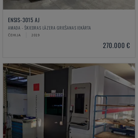
ENSIS-3015 AJ
AMADA - ŠĶIEDRAS LĀZERA GRIEŠANAS IEKĀRTA
ČEHIJA
2019
270.000 €