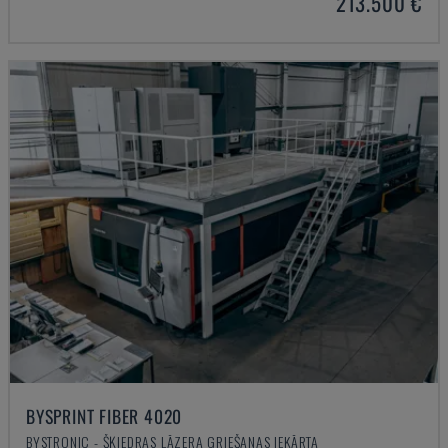
213.500 €
BYSPRINT FIBER 4020
BYSTRONIC - ŠĶIEDRAS LĀZERA GRIEŠANAS IEKĀRTA