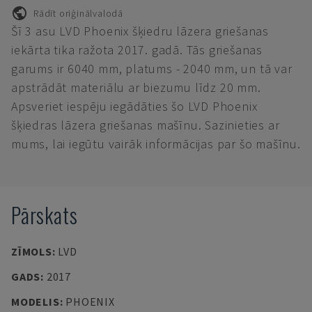
Rādīt oriģinālvalodā
Šī 3 asu LVD Phoenix šķiedru lāzera griešanas
iekārta tika ražota 2017. gadā. Tās griešanas
garums ir 6040 mm, platums - 2040 mm, un tā var
apstrādāt materiālu ar biezumu līdz 20 mm.
Apsveriet iespēju iegādāties šo LVD Phoenix
šķiedras lāzera griešanas mašīnu. Sazinieties ar
mums, lai iegūtu vairāk informācijas par šo mašīnu.
Pārskats
ZĪMOLS
:
LVD
GADS
:
2017
MODELIS
:
PHOENIX