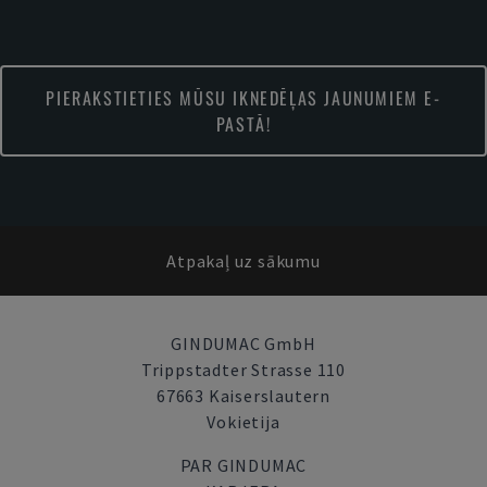
PIERAKSTIETIES MŪSU IKNEDĒĻAS JAUNUMIEM E-
PASTĀ!
Atpakaļ uz sākumu
GINDUMAC GmbH
Trippstadter Strasse 110
67663 Kaiserslautern
Vokietija
PAR GINDUMAC