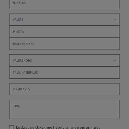
Lūdzu, noklikšķiniet šeit, lai pieņemtu mūsu