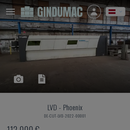
LVD
-
Phoenix
DE-CUT-LVD-2022-00001
112.000 €