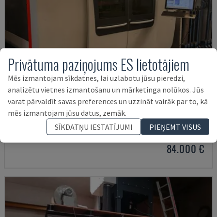
Privātuma paziņojums ES lietotājiem
Mēs izmantojam sīkdatnes, lai uzlabotu jūsu pieredzi,
analizētu vietnes izmantošanu un mārketinga nolūkos. Jūs
varat pārvaldīt savas preferences un uzzināt vairāk par to, kā
BYSPRINT FIBER 3015
mēs izmantojam jūsu datus, zemāk.
BYSTRONIC - ŠĶIEDRAS LĀZERA GRIEŠANAS IEKĀRTA
SĪKDATŅU IESTATĪJUMI
PIEŅEMT VISUS
VĀCIJA
2016
84.000 €