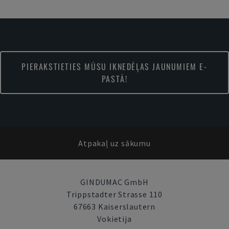
PIERAKSTIETIES MŪSU IKNEDĒĻAS JAUNUMIEM E-
PASTĀ!
Atpakaļ uz sākumu
GINDUMAC GmbH
Trippstadter Strasse 110
67663 Kaiserslautern
Vokietija