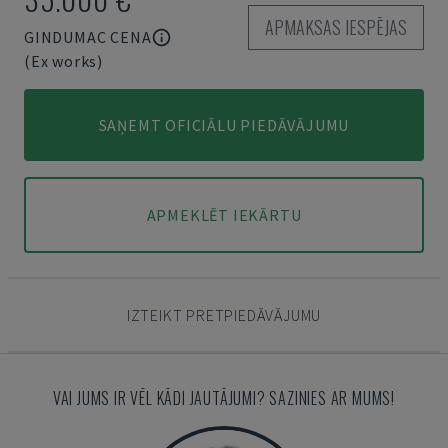
APMAKSAS IESPĒJAS
GINDUMAC CENA
(Ex works)
SAŅEMT OFICIĀLU PIEDĀVĀJUMU
APMEKLĒT IEKĀRTU
IZTEIKT PRETPIEDĀVĀJUMU
VAI JUMS IR VĒL KĀDI JAUTĀJUMI? SAZINIES AR MUMS!