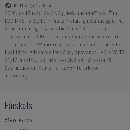
Rādīt oriģinālvalodā
2010. gadā ražotās CNC griešanas mašīnas. Šīm
LVD MVS-TS 31/13 ir maksimālais griešanas garums
3100 mm un griešanas biezums 13 mm. Tā ir
aprīkota ar 1000 mm atpakaļgaitas diapazonu un
jaudīgu 21,5 kW motoru. Ja vēlaties iegūt augstas
kvalitātes griešanas iespējas, apsveriet LVD MVS-TS
31/13 mašīnu, ko mēs piedāvājam pārdošanā.
Sazinieties ar mums, lai saņemtu sīkāku
informāciju.
Pārskats
ZĪMOLS
:
LVD