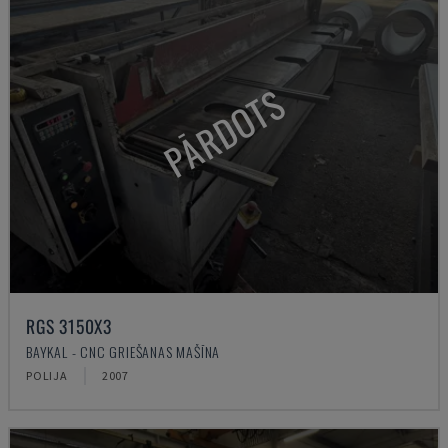
PĀRDOTS
RGS 3150X3
BAYKAL - CNC GRIEŠANAS MAŠĪNA
POLIJA
2007