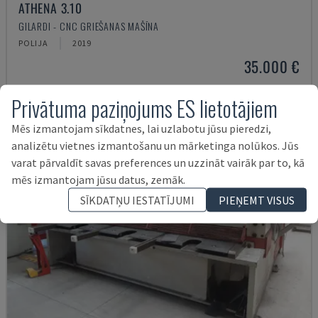
ATHENA 3.10
GILARDI - CNC GRIEŠANAS MAŠĪNA
POLIJA
2019
35.000 €
Privātuma paziņojums ES lietotājiem
Mēs izmantojam sīkdatnes, lai uzlabotu jūsu pieredzi,
analizētu vietnes izmantošanu un mārketinga nolūkos. Jūs
varat pārvaldīt savas preferences un uzzināt vairāk par to, kā
mēs izmantojam jūsu datus, zemāk.
SĪKDATŅU IESTATĪJUMI
PIEŅEMT VISUS