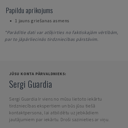
Papildu aprīkojums
1 jauns griešanas asmens
*Parādītie dati var atšķirties no faktiskajām vērtībām,
par to jāpārliecinās tirdzniecības pārstāvim.
JŪSU KONTA PĀRVALDNIEKS:
Sergi Guardia
Sergi Guardia
Ir viens no mūsu lietoto iekārtu
tirdzniecības ekspertiem un būs jūsu tiešā
kontaktpersona, lai atbildētu uz jebkādiem
jautājumiem par iekārtu. Droši sazinieties ar viņu.