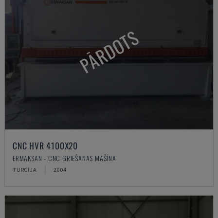
PĀRDOTS
CNC HVR 4100X20
ERMAKSAN - CNC GRIEŠANAS MAŠĪNA
TURCIJA
2004