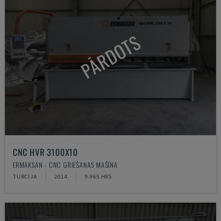
PĀRDOTS
CNC HVR 3100X10
ERMAKSAN - CNC GRIEŠANAS MAŠĪNA
TURCIJA
2014
9.965 HRS