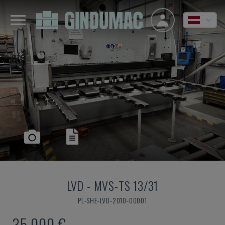
LVD
-
MVS-TS 13/31
PL-SHE-LVD-2010-00001
35.000 €