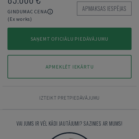
APMAKSAS IESPĒJAS
GINDUMAC CENA
(Ex works)
SAŅEMT OFICIĀLU PIEDĀVĀJUMU
APMEKLĒT IEKĀRTU
IZTEIKT PRETPIEDĀVĀJUMU
VAI JUMS IR VĒL KĀDI JAUTĀJUMI? SAZINIES AR MUMS!