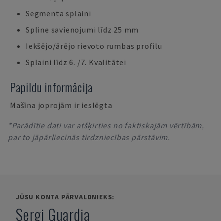
Segmenta splaini
Spline savienojumi līdz 25 mm
Iekšējo/ārējo rievoto rumbas profilu
Splaini līdz 6. /7. Kvalitātei
Papildu informācija
Mašīna joprojām ir ieslēgta
*Parādītie dati var atšķirties no faktiskajām vērtībām,
par to jāpārliecinās tirdzniecības pārstāvim.
JŪSU KONTA PĀRVALDNIEKS:
Sergi Guardia