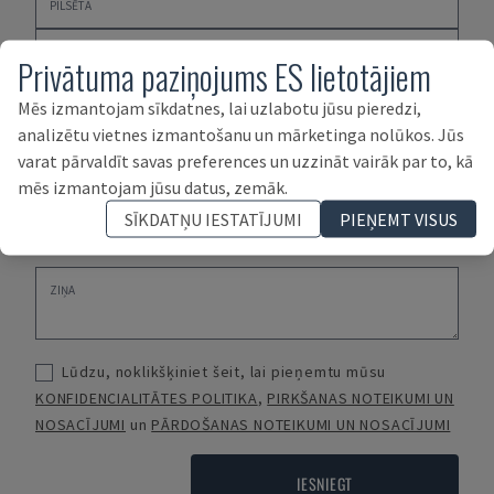
Privātuma paziņojums ES lietotājiem
Mēs izmantojam sīkdatnes, lai uzlabotu jūsu pieredzi,
analizētu vietnes izmantošanu un mārketinga nolūkos. Jūs
varat pārvaldīt savas preferences un uzzināt vairāk par to, kā
mēs izmantojam jūsu datus, zemāk.
SĪKDATŅU IESTATĪJUMI
PIEŅEMT VISUS
Lūdzu, noklikšķiniet šeit, lai pieņemtu mūsu
KONFIDENCIALITĀTES POLITIKA
,
PIRKŠANAS NOTEIKUMI UN
NOSACĪJUMI
un
PĀRDOŠANAS NOTEIKUMI UN NOSACĪJUMI
IESNIEGT