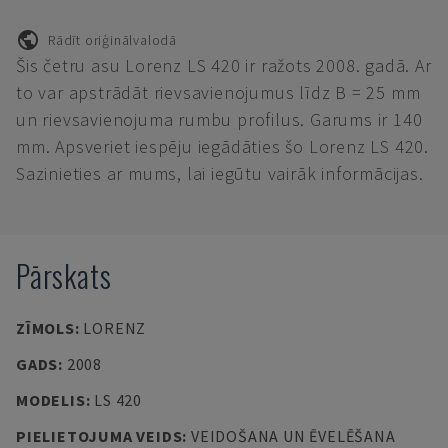
Rādīt oriģinālvalodā
Šis četru asu Lorenz LS 420 ir ražots 2008. gadā. Ar
to var apstrādāt rievsavienojumus līdz B = 25 mm
un rievsavienojuma rumbu profilus. Garums ir 140
mm. Apsveriet iespēju iegādāties šo Lorenz LS 420.
Sazinieties ar mums, lai iegūtu vairāk informācijas.
Pārskats
ZĪMOLS
:
LORENZ
GADS
:
2008
MODELIS
:
LS 420
PIELIETOJUMA VEIDS
:
VEIDOŠANA UN ĒVELĒŠANA