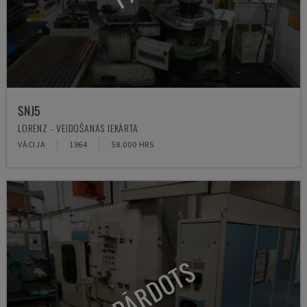
SNJ5
LORENZ - VEIDOŠANAS IEKĀRTA
VĀCIJA
1964
58.000 HRS
PĀRDOTS