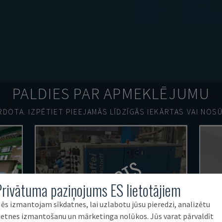
PALDIES PAR APMEKLĒJUMU
ĀRDOTA.
IZPĒTIET PIEEJAMĀS LĪDZĪGĀS IEKĀRTAS VAI NOS
PĀRDOTS
Privātuma paziņojums ES lietotājiem
ēs izmantojam sīkdatnes, lai uzlabotu jūsu pieredzi, analizētu
ietnes izmantošanu un mārketinga nolūkos. Jūs varat pārvaldīt