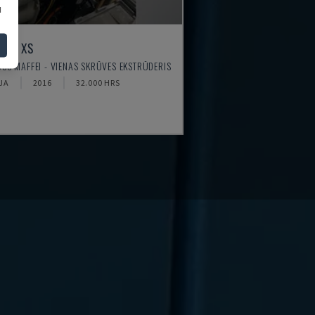
u
 45 XS
SS MAFFEI - VIENAS SKRŪVES EKSTRŪDERIS
JA
2016
32.000 HRS