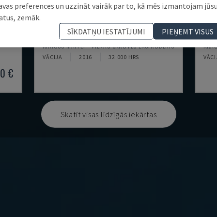
avas preferences un uzzināt vairāk par to, kā mēs izmantojam jūs
atus, zemāk.
KME 45 XS EXTRUDER
KME
SĪKDATŅU IESTATĪJUMI
PIEŅEMT VISUS
S
KRAUSS MAFFEI - VIENAS SKRŪVES EKSTRŪDERIS
KRAU
VĀCIJA
2016
32.000 HRS
VĀCI
0 €
Skatīt visas līdzīgās iekārtas