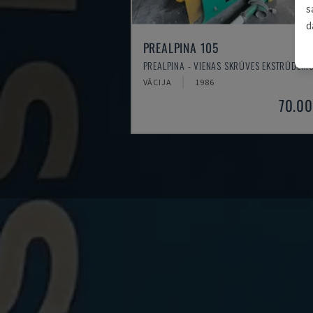
s
d
PREALPINA 105
PREALPINA - VIENAS SKRŪVES EKSTRŪDERI
VĀCIJA
1986
70.00