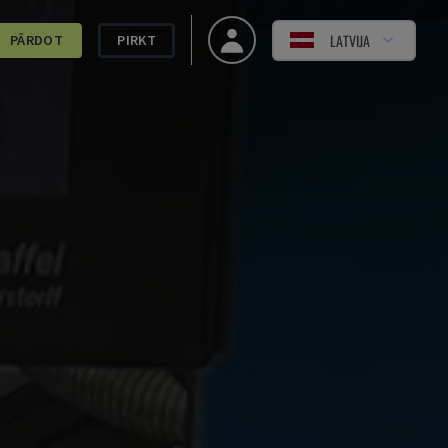
LATVIJA
PĀRDOT
PIRKT