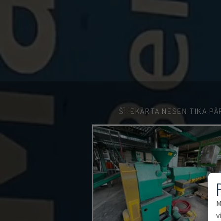
ŠĪ IEKĀRTA NESEN TIKA P
M
v