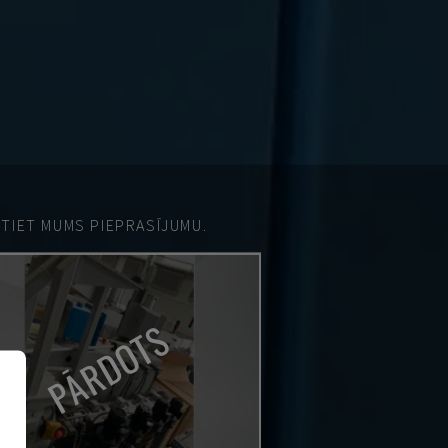
ŪTIET MUMS PIEPRASĪJUMU.
PĀRDOTS