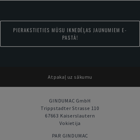
PIERAKSTIETIES MŪSU IKNEDĒĻAS JAUNUMIEM E-
PASTĀ!
Atpakaļ uz sākumu
GINDUMAC GmbH
Trippstadter Strasse 110
67663 Kaiserslautern
Vokietija
PAR GINDUMAC