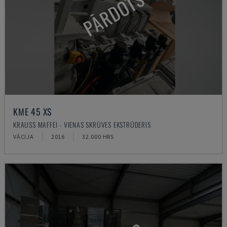
PĀRDOTS
KME 45 XS
KRAUSS MAFFEI - VIENAS SKRŪVES EKSTRŪDERIS
VĀCIJA
2016
32.000 HRS