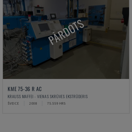
PĀRDOTS
KME 75-36 R AC
KRAUSS MAFFEI - VIENAS SKRŪVES EKSTRŪDERIS
ŠVEICE
2008
75.559 HRS