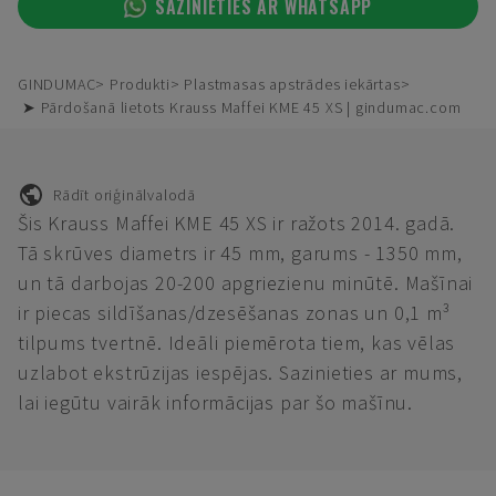
SAZINIETIES AR WHATSAPP
GINDUMAC
Produkti
Plastmasas apstrādes iekārtas
➤ Pārdošanā lietots Krauss Maffei KME 45 XS | gindumac.com
Rādīt oriģinālvalodā
Šis Krauss Maffei KME 45 XS ir ražots 2014. gadā.
Tā skrūves diametrs ir 45 mm, garums - 1350 mm,
un tā darbojas 20-200 apgriezienu minūtē. Mašīnai
ir piecas sildīšanas/dzesēšanas zonas un 0,1 m³
tilpums tvertnē. Ideāli piemērota tiem, kas vēlas
uzlabot ekstrūzijas iespējas. Sazinieties ar mums,
lai iegūtu vairāk informācijas par šo mašīnu.