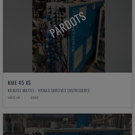
PĀRDOTS
KME 45 XS
KRAUSS MAFFEI - VIENAS SKRŪVES EKSTRŪDERIS
VĀCIJA
2016