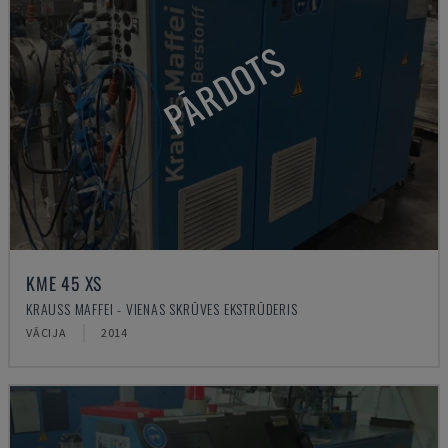
PĀRDOTS
KME 45 XS
KRAUSS MAFFEI - VIENAS SKRŪVES EKSTRŪDERIS
VĀCIJA
2014