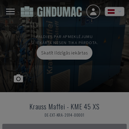
PALDIES PAR APMEKLĒJUMU
ŠĪ IEKĀRTA NESEN TIKA PĀRDOTA.
Skatīt līdzīgās iekārtas
Krauss Maffei
-
KME 45 XS
DE-EXT-KRA-2014-00001