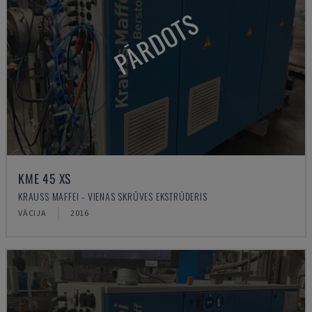
PĀRDOTS
KME 45 XS
KRAUSS MAFFEI - VIENAS SKRŪVES EKSTRŪDERIS
VĀCIJA
2016