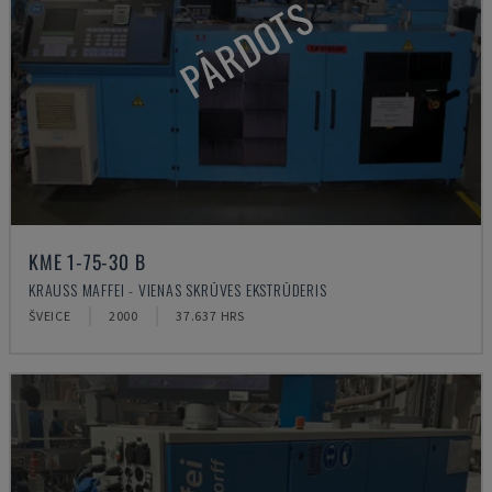
PĀRDOTS
KME 1-75-30 B
KRAUSS MAFFEI - VIENAS SKRŪVES EKSTRŪDERIS
ŠVEICE
2000
37.637 HRS