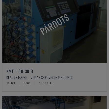
PĀRDOTS
KME 1-60-30 B
KRAUSS MAFFEI - VIENAS SKRŪVES EKSTRŪDERIS
ŠVEICE
2000
58.139 HRS