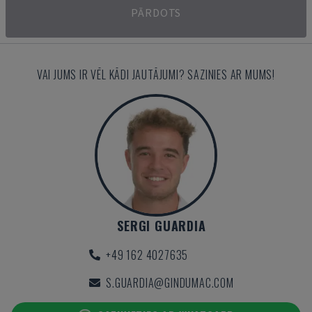
PĀRDOTS
VAI JUMS IR VĒL KĀDI JAUTĀJUMI? SAZINIES AR MUMS!
SERGI GUARDIA
+49 162 4027635
S.GUARDIA@GINDUMAC.COM