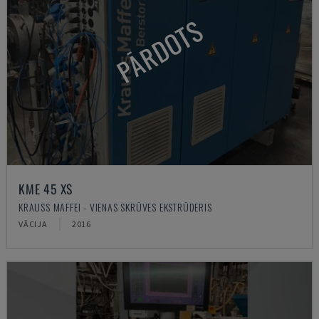
PĀRDOTS
KME 45 XS
KRAUSS MAFFEI - VIENAS SKRŪVES EKSTRŪDERIS
VĀCIJA
2016