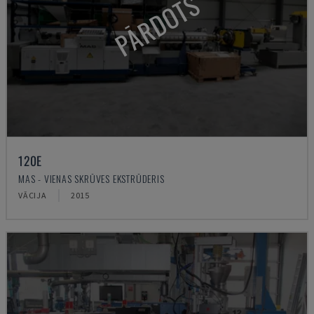
PĀRDOTS
120E
MAS - VIENAS SKRŪVES EKSTRŪDERIS
VĀCIJA
2015