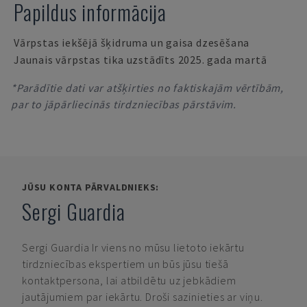
Papildus informācija
Vārpstas iekšējā šķidruma un gaisa dzesēšana
Jaunais vārpstas tika uzstādīts 2025. gada martā
*Parādītie dati var atšķirties no faktiskajām vērtībām,
par to jāpārliecinās tirdzniecības pārstāvim.
JŪSU KONTA PĀRVALDNIEKS:
Sergi Guardia
Sergi Guardia
Ir viens no mūsu lietoto iekārtu
tirdzniecības ekspertiem un būs jūsu tiešā
kontaktpersona, lai atbildētu uz jebkādiem
jautājumiem par iekārtu. Droši sazinieties ar viņu.