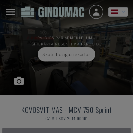
PALDIES PAR APMEKLĒJUMU
ŠĪ IEKĀRTA NESEN TIKA PĀRDOTA.
Skatīt līdzīgās iekārtas
KOVOSVIT MAS
-
MCV 750 Sprint
CZ-MIL-KOV-2014-00001