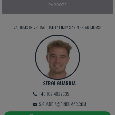
PĀRDOTS
VAI JUMS IR VĒL KĀDI JAUTĀJUMI? SAZINIES AR MUMS!
SERGI GUARDIA
+49 162 4027635
S.GUARDIA@GINDUMAC.COM