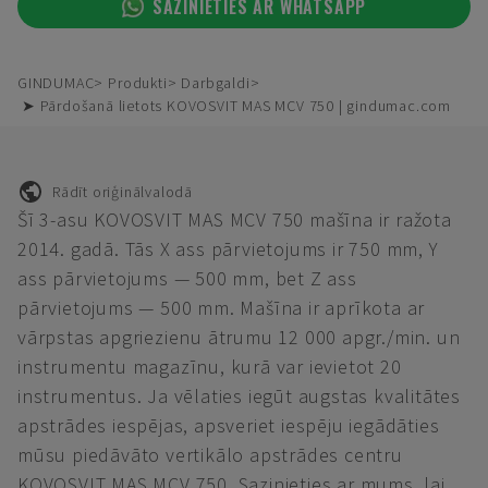
SAZINIETIES AR WHATSAPP
GINDUMAC
Produkti
Darbgaldi
➤ Pārdošanā lietots KOVOSVIT MAS MCV 750 | gindumac.com
Rādīt oriģinālvalodā
Šī 3-asu KOVOSVIT MAS MCV 750 mašīna ir ražota
2014. gadā. Tās X ass pārvietojums ir 750 mm, Y
ass pārvietojums — 500 mm, bet Z ass
pārvietojums — 500 mm. Mašīna ir aprīkota ar
vārpstas apgriezienu ātrumu 12 000 apgr./min. un
instrumentu magazīnu, kurā var ievietot 20
instrumentus. Ja vēlaties iegūt augstas kvalitātes
apstrādes iespējas, apsveriet iespēju iegādāties
mūsu piedāvāto vertikālo apstrādes centru
KOVOSVIT MAS MCV 750. Sazinieties ar mums, lai