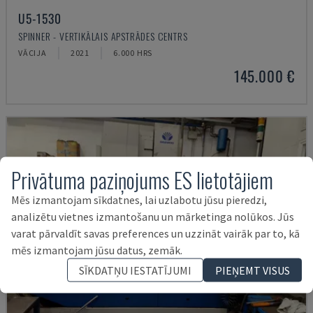
U5-1530
SPINNER - VERTIKĀLAIS APSTRĀDES CENTRS
VĀCIJA
2021
6.000 HRS
145.000 €
Privātuma paziņojums ES lietotājiem
Mēs izmantojam sīkdatnes, lai uzlabotu jūsu pieredzi,
analizētu vietnes izmantošanu un mārketinga nolūkos. Jūs
varat pārvaldīt savas preferences un uzzināt vairāk par to, kā
mēs izmantojam jūsu datus, zemāk.
SĪKDATŅU IESTATĪJUMI
PIEŅEMT VISUS