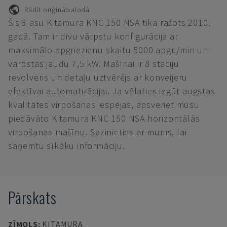
Rādīt oriģinālvalodā
Šis 3 asu Kitamura KNC 150 NSA tika ražots 2010.
gadā. Tam ir divu vārpstu konfigurācija ar
maksimālo apgriezienu skaitu 5000 apgr./min un
vārpstas jaudu 7,5 kW. Mašīnai ir 8 staciju
revolveris un detaļu uztvērējs ar konveijeru
efektīvai automatizācijai. Ja vēlaties iegūt augstas
kvalitātes virpošanas iespējas, apsveriet mūsu
piedāvāto Kitamura KNC 150 NSA horizontālās
virpošanas mašīnu. Sazinieties ar mums, lai
saņemtu sīkāku informāciju.
Pārskats
ZĪMOLS
:
KITAMURA