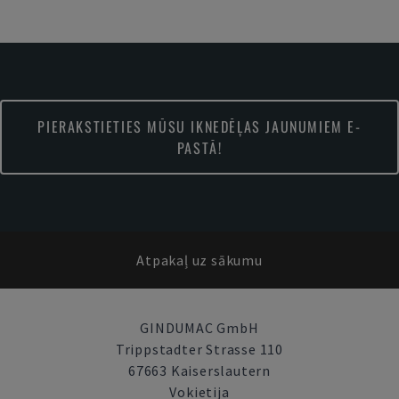
PIERAKSTIETIES MŪSU IKNEDĒĻAS JAUNUMIEM E-
PASTĀ!
Atpakaļ uz sākumu
GINDUMAC GmbH
Trippstadter Strasse 110
67663 Kaiserslautern
Vokietija