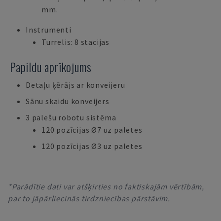
mm.
Instrumenti
Turrelis: 8 stacijas
Papildu aprīkojums
Detaļu ķērājs ar konveijeru
Sānu skaidu konveijers
3 palešu robotu sistēma
120 pozīcijas Ø7 uz paletes
120 pozīcijas Ø3 uz paletes
*Parādītie dati var atšķirties no faktiskajām vērtībām,
par to jāpārliecinās tirdzniecības pārstāvim.