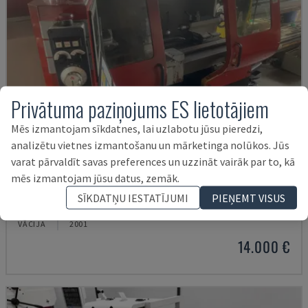
Privātuma paziņojums ES lietotājiem
Mēs izmantojam sīkdatnes, lai uzlabotu jūsu pieredzi,
analizētu vietnes izmantošanu un mārketinga nolūkos. Jūs
varat pārvaldīt savas preferences un uzzināt vairāk par to, kā
mēs izmantojam jūsu datus, zemāk.
EMCOMAT 200X1000
SĪKDATŅU IESTATĪJUMI
PIEŅEMT VISUS
EMCO - HORIZONTĀLĀS VIRPOŠANAS MAŠĪNAS
VĀCIJA
2001
14.000 €