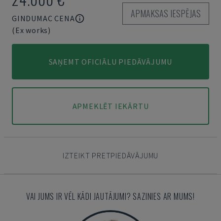
APMAKSAS IESPĒJAS
GINDUMAC CENA
(Ex works)
SAŅEMT OFICIĀLU PIEDĀVĀJUMU
APMEKLĒT IEKĀRTU
IZTEIKT PRETPIEDĀVĀJUMU
VAI JUMS IR VĒL KĀDI JAUTĀJUMI? SAZINIES AR MUMS!