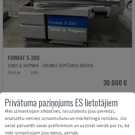
FORMAT 5-200
JONES & SHIPMAN - VIRSMAS SLĪPĒŠANAS IEKĀRTA
ČEHIJA
2002
30.000 €
Privātuma paziņojums ES lietotājiem
Mēs izmantojam sīkdatnes, lai uzlabotu jūsu pieredzi,
analizētu vietnes izmantošanu un mārketinga nolūkos. Jūs
varat pārvaldīt savas preferences un uzzināt vairāk par to, kā
mēs izmantojam jūsu datus, zemāk.