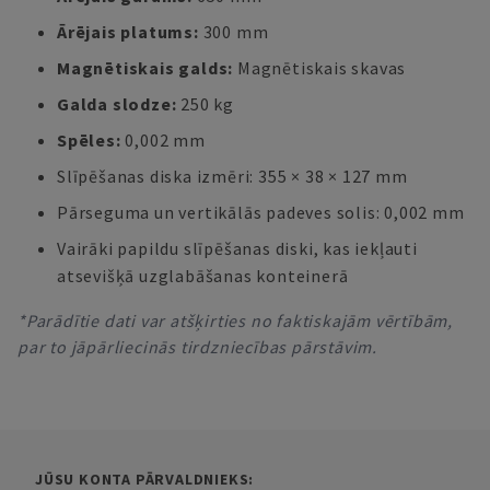
Ārējais platums:
300 mm
Magnētiskais galds:
Magnētiskais skavas
Galda slodze:
250 kg
Spēles:
0,002 mm
Slīpēšanas diska izmēri: 355 × 38 × 127 mm
Pārseguma un vertikālās padeves solis: 0,002 mm
Vairāki papildu slīpēšanas diski, kas iekļauti
atsevišķā uzglabāšanas konteinerā
*Parādītie dati var atšķirties no faktiskajām vērtībām,
par to jāpārliecinās tirdzniecības pārstāvim.
JŪSU KONTA PĀRVALDNIEKS: