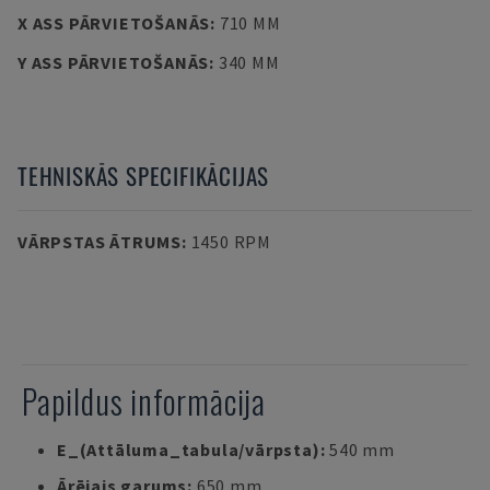
X ASS PĀRVIETOŠANĀS
:
710 MM
Y ASS PĀRVIETOŠANĀS
:
340 MM
TEHNISKĀS SPECIFIKĀCIJAS
VĀRPSTAS ĀTRUMS
:
1450 RPM
Papildus informācija
E_(Attāluma_tabula/vārpsta):
540 mm
Ārējais garums:
650 mm