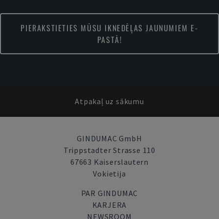
PIERAKSTIETIES MŪSU IKNEDĒĻAS JAUNUMIEM E-
PASTĀ!
Atpakaļ uz sākumu
GINDUMAC GmbH
Trippstadter Strasse 110
67663 Kaiserslautern
Vokietija
PAR GINDUMAC
KARJERA
NEWSROOM