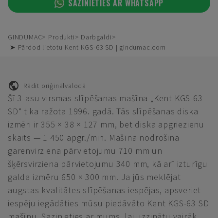
SAZINIETIES AR WHATSAPP
GINDUMAC
Produkti
Darbgaldi
➤ Pārdod lietotu Kent KGS-63 SD | gindumac.com
Rādīt oriģinālvalodā
Šī 3-asu virsmas slīpēšanas mašīna „Kent KGS-63
SD“ tika ražota 1996. gadā. Tās slīpēšanas diska
izmēri ir 355 × 38 × 127 mm, bet diska apgriezienu
skaits — 1 450 apgr./min. Mašīna nodrošina
garenvirziena pārvietojumu 710 mm un
šķērsvirziena pārvietojumu 340 mm, kā arī izturīgu
galda izmēru 650 × 300 mm. Ja jūs meklējat
augstas kvalitātes slīpēšanas iespējas, apsveriet
iespēju iegādāties mūsu piedāvāto Kent KGS-63 SD
mašīnu. Sazinieties ar mums, lai uzzinātu vairāk.