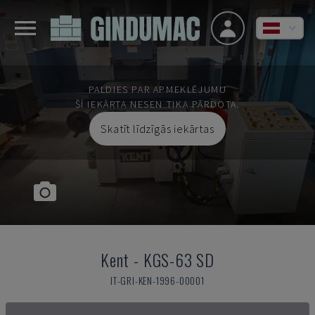
PALDIES PAR APMEKLĒJUMU
ŠĪ IEKĀRTA NESEN TIKA PĀRDOTA.
Skatīt līdzīgās iekārtas
Kent
-
KGS-63 SD
IT-GRI-KEN-1996-00001