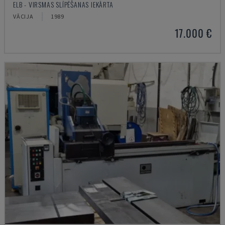
ELB - VIRSMAS SLĪPĒŠANAS IEKĀRTA
VĀCIJA
1989
17.000 €