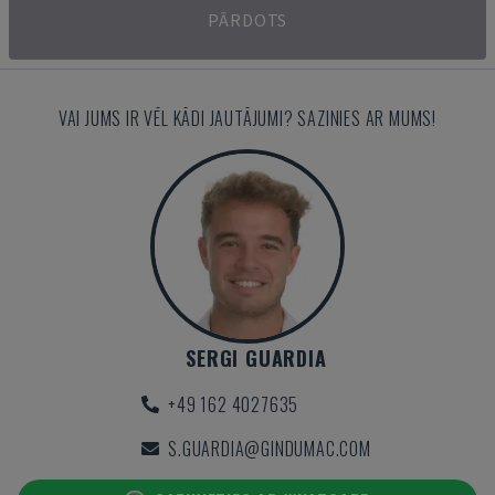
PĀRDOTS
VAI JUMS IR VĒL KĀDI JAUTĀJUMI? SAZINIES AR MUMS!
SERGI GUARDIA
+49 162 4027635
S.GUARDIA@GINDUMAC.COM