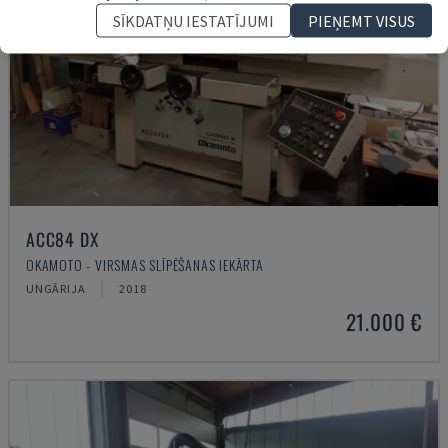
SĪKDATŅU IESTATĪJUMI
PIEŅEMT VISUS
ACC84 DX
OKAMOTO - VIRSMAS SLĪPĒŠANAS IEKĀRTA
UNGĀRIJA
2018
21.000 €