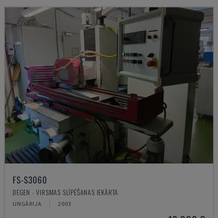
FS-S3060
DEGEN - VIRSMAS SLĪPĒŠANAS IEKĀRTA
UNGĀRIJA
2003