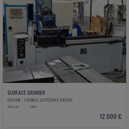
SURFACE GRINDER
REFORM - VIRSMAS SLĪPĒŠANAS IEKĀRTA
VĀCIJA
1989
12.000 €