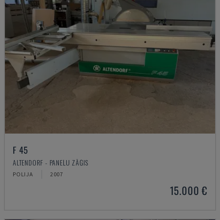
F 45
ALTENDORF - PANEĻU ZĀĢIS
POLIJA
2007
15.000 €