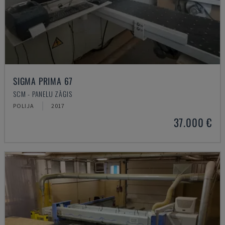
SIGMA PRIMA 67
SCM - PANEĻU ZĀĢIS
POLIJA
2017
37.000 €