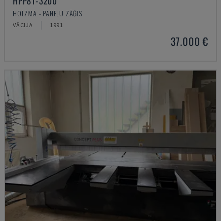
HPP81-3200
HOLZMA - PANEĻU ZĀĢIS
VĀCIJA
1991
37.000 €