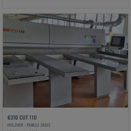
6310 CUT 110
HOLZHER - PANEĻU ZĀĢIS