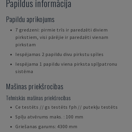
Papildus informācija
Papildu aprīkojums
7 gredzeni: pirmie trīs ir paredzēti diviem
pirkstiem, visi pārējie ir paredzēti vienam
pirkstam
Iespējamas 2 papildu divu pirkstu spīles
Iespējama 1 papildu viena pirksta spīļpatronu
sistēma
Mašīnas priekšrocības
Tehniskās mašīnas priekšrocības
Ce testēts // gs testēts fph // putekļu testēts
Spīļu atvērums maks. : 100 mm
Griešanas garums: 4300 mm