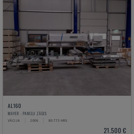
AL160
MAYER - PANEĻU ZĀĢIS
VĀCIJA
2006
80.773 HRS
21.500 €