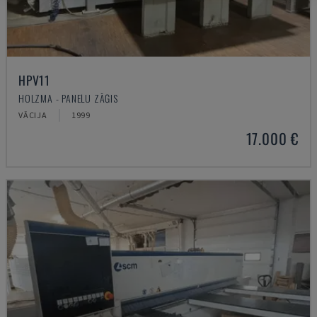
HPV11
HOLZMA - PANEĻU ZĀĢIS
VĀCIJA
1999
17.000 €