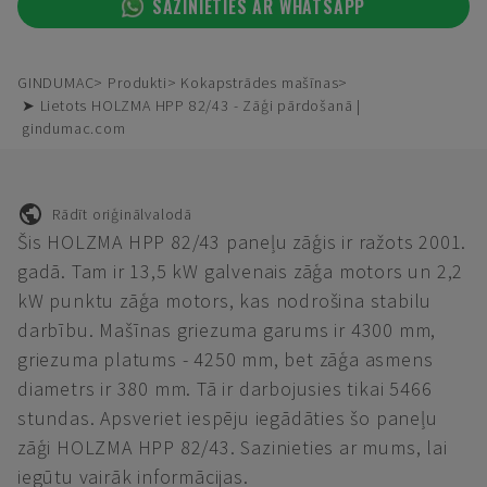
SAZINIETIES AR WHATSAPP
GINDUMAC
Produkti
Kokapstrādes mašīnas
➤ Lietots HOLZMA HPP 82/43 - Zāģi pārdošanā |
gindumac.com
Rādīt oriģinālvalodā
Šis HOLZMA HPP 82/43 paneļu zāģis ir ražots 2001.
gadā. Tam ir 13,5 kW galvenais zāģa motors un 2,2
kW punktu zāģa motors, kas nodrošina stabilu
darbību. Mašīnas griezuma garums ir 4300 mm,
griezuma platums - 4250 mm, bet zāģa asmens
diametrs ir 380 mm. Tā ir darbojusies tikai 5466
stundas. Apsveriet iespēju iegādāties šo paneļu
zāģi HOLZMA HPP 82/43. Sazinieties ar mums, lai
iegūtu vairāk informācijas.