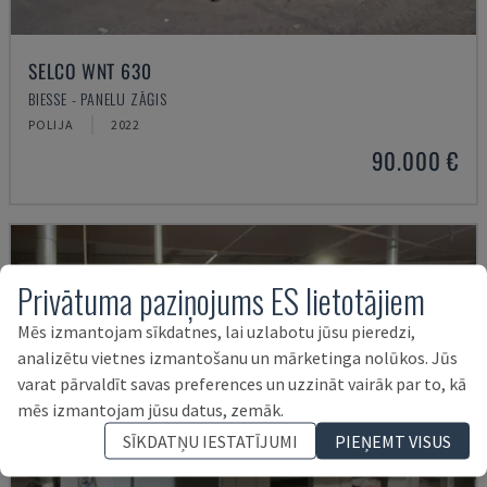
SELCO WNT 630
BIESSE - PANEĻU ZĀĢIS
POLIJA
2022
90.000 €
Privātuma paziņojums ES lietotājiem
Mēs izmantojam sīkdatnes, lai uzlabotu jūsu pieredzi,
analizētu vietnes izmantošanu un mārketinga nolūkos. Jūs
varat pārvaldīt savas preferences un uzzināt vairāk par to, kā
mēs izmantojam jūsu datus, zemāk.
SĪKDATŅU IESTATĪJUMI
PIEŅEMT VISUS