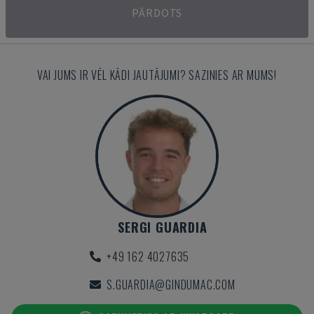
PĀRDOTS
VAI JUMS IR VĒL KĀDI JAUTĀJUMI? SAZINIES AR MUMS!
SERGI GUARDIA
+49 162 4027635
S.GUARDIA@GINDUMAC.COM