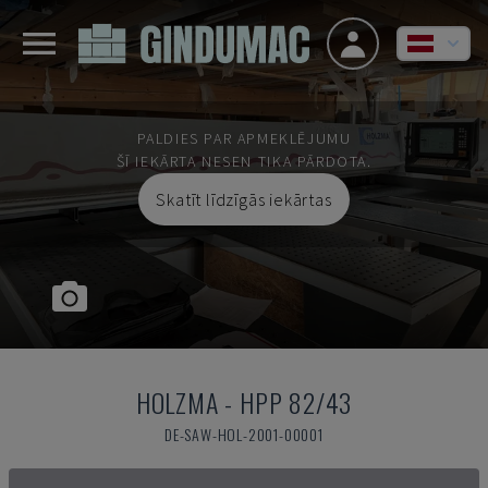
PALDIES PAR APMEKLĒJUMU
ŠĪ IEKĀRTA NESEN TIKA PĀRDOTA.
Skatīt līdzīgās iekārtas
HOLZMA
-
HPP 82/43
DE-SAW-HOL-2001-00001