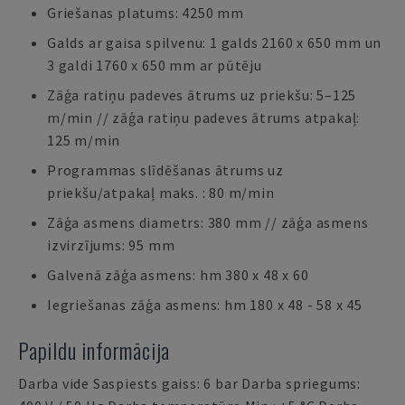
Griešanas platums: 4250 mm
Galds ar gaisa spilvenu: 1 galds 2160 x 650 mm un
3 galdi 1760 x 650 mm ar pūtēju
Zāģa ratiņu padeves ātrums uz priekšu: 5–125
m/min // zāģa ratiņu padeves ātrums atpakaļ:
125 m/min
Programmas slīdēšanas ātrums uz
priekšu/atpakaļ maks. : 80 m/min
Zāģa asmens diametrs: 380 mm // zāģa asmens
izvirzījums: 95 mm
Galvenā zāģa asmens: hm 380 x 48 x 60
Iegriešanas zāģa asmens: hm 180 x 48 - 58 x 45
Papildu informācija
Darba vide Saspiests gaiss: 6 bar Darba spriegums: