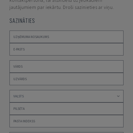
kontaktpersona, lai atbildētu uz jebkādiem
jautājumiem par iekārtu. Droši sazinieties ar viņu.
SAZINĀTIES