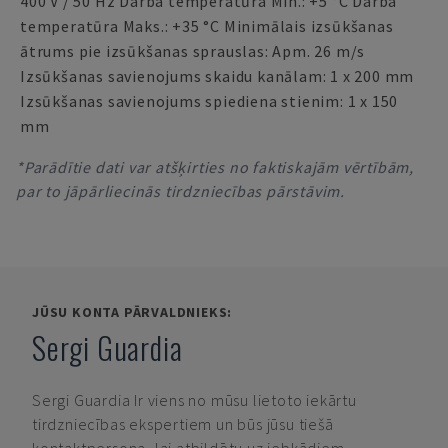
400 V / 50 Hz Darba temperatūra Min.: +5 °C Darba
temperatūra Maks.: +35 °C Minimālais izsūkšanas
ātrums pie izsūkšanas sprauslas: Apm. 26 m/s
Izsūkšanas savienojums skaidu kanālam: 1 x 200 mm
Izsūkšanas savienojums spiediena stienim: 1 x 150
mm
*Parādītie dati var atšķirties no faktiskajām vērtībām,
par to jāpārliecinās tirdzniecības pārstāvim.
JŪSU KONTA PĀRVALDNIEKS:
Sergi Guardia
Sergi Guardia
Ir viens no mūsu lietoto iekārtu
tirdzniecības ekspertiem un būs jūsu tiešā