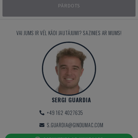
PĀRDOTS
VAI JUMS IR VĒL KĀDI JAUTĀJUMI? SAZINIES AR MUMS!
SERGI GUARDIA
+49 162 4027635
S.GUARDIA@GINDUMAC.COM