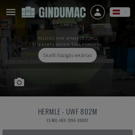
PALDIES PAR APMEKLĒJUMU
ŠĪ IEKĀRTA NESEN TIKA PĀRDOTA.
Skatīt līdzīgās iekārtas
HERMLE
-
UWF 802M
ES-MIL-HER-1994-00001