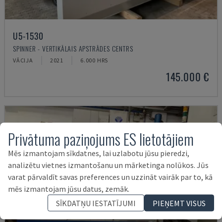
U5-1530
SPINNER - VERTIKĀLAIS APSTRĀDES CENTRS
VĀCIJA
2021
6.000 HRS
145.000 €
Privātuma paziņojums ES lietotājiem
Mēs izmantojam sīkdatnes, lai uzlabotu jūsu pieredzi,
analizētu vietnes izmantošanu un mārketinga nolūkos. Jūs
varat pārvaldīt savas preferences un uzzināt vairāk par to, kā
mēs izmantojam jūsu datus, zemāk.
SĪKDATŅU IESTATĪJUMI
PIEŅEMT VISUS