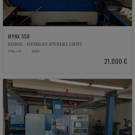
MYNX 550
DAEWOO - VERTIKĀLAIS APSTRĀDES CENTRS
ITĀLIJA
2003
21.000 €