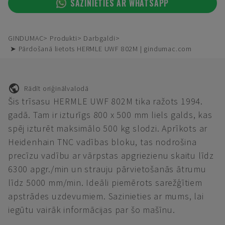
SAZINIETIES AR WHATSAPP
GINDUMAC
Produkti
Darbgaldi
➤ Pārdošanā lietots HERMLE UWF 802M | gindumac.com
Rādīt oriģinālvalodā
Šis trīsasu HERMLE UWF 802M tika ražots 1994.
gadā. Tam ir izturīgs 800 x 500 mm liels galds, kas
spēj izturēt maksimālo 500 kg slodzi. Aprīkots ar
Heidenhain TNC vadības bloku, tas nodrošina
precīzu vadību ar vārpstas apgriezienu skaitu līdz
6300 apgr./min un strauju pārvietošanās ātrumu
līdz 5000 mm/min. Ideāli piemērots sarežģītiem
apstrādes uzdevumiem. Sazinieties ar mums, lai
iegūtu vairāk informācijas par šo mašīnu.