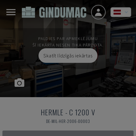
PALDIES PAR APMEKLĒJUMU
ŠĪ IEKĀRTA NESEN TIKA PĀRDOTA.
Skatīt līdzīgās iekārtas
HERMLE
-
C 1200 V
DE-MIL-HER-2006-00003