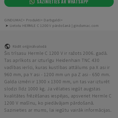
SAZINIETIES AR WHATSAPP
GINDUMAC
Produkti
Darbgaldi
➤ Lietotu HERMLE C 1200 V pārdošanā | gindumac.com
Rādīt oriģinālvalodā
Šis trīsasu Hermle C 1200 V ir ražots 2006. gadā.
Tas aprīkots ar izturīgu Heidenhain TNC 430
vadības ierīci, kuras kustības attālums pa X asi ir
960 mm, pa Y asi - 1200 mm un pa Z asi - 650 mm.
Galda izmēri ir 1300 x 1300 mm, un tas var izturēt
slodzi līdz 1000 kg. Ja vēlaties iegūt augstas
kvalitātes frēzēšanas iespējas, apsveriet Hermle C
1200 V mašīnu, ko piedāvājam pārdošanā.
Sazinieties ar mums, lai iegūtu vairāk informācijas.