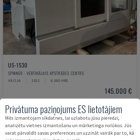
U5-1530
SPINNER - VERTIKĀLAIS APSTRĀDES CENTRS
VĀCIJA
2021
6.000 HRS
145.000 €
Privātuma paziņojums ES lietotājiem
Mēs izmantojam sīkdatnes, lai uzlabotu jūsu pieredzi,
analizētu vietnes izmantošanu un mārketinga nolūkos. Jūs
varat pārvaldīt savas preferences un uzzināt vairāk par to, kā