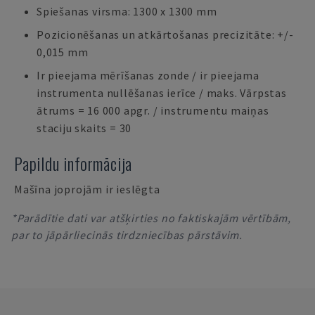
Spiešanas virsma: 1300 x 1300 mm
Pozicionēšanas un atkārtošanas precizitāte: +/-
0,015 mm
Ir pieejama mērīšanas zonde / ir pieejama
instrumenta nullēšanas ierīce / maks. Vārpstas
ātrums = 16 000 apgr. / instrumentu maiņas
staciju skaits = 30
Papildu informācija
Mašīna joprojām ir ieslēgta
*Parādītie dati var atšķirties no faktiskajām vērtībām,
par to jāpārliecinās tirdzniecības pārstāvim.