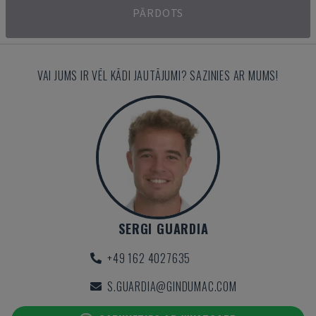
PĀRDOTS
VAI JUMS IR VĒL KĀDI JAUTĀJUMI? SAZINIES AR MUMS!
SERGI GUARDIA
+49 162 4027635
S.GUARDIA@GINDUMAC.COM