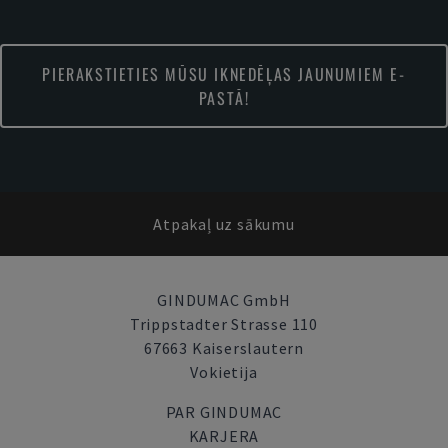
PIERAKSTIETIES MŪSU IKNEDĒĻAS JAUNUMIEM E-
PASTĀ!
Atpakaļ uz sākumu
GINDUMAC GmbH
Trippstadter Strasse 110
67663 Kaiserslautern
Vokietija
PAR GINDUMAC
KARJERA