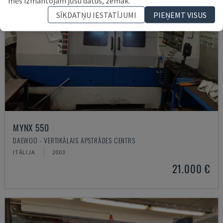
mēs izmantojam jūsu datus, zemāk.
SĪKDATŅU IESTATĪJUMI
PIEŅEMT VISUS
MYNX 550
DAEWOO - VERTIKĀLAIS APSTRĀDES CENTRS
ITĀLIJA
2003
21.000 €