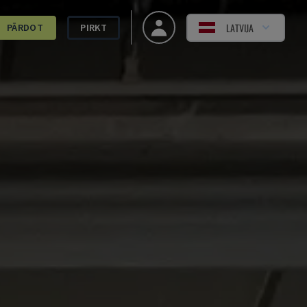
LATVIJA
PĀRDOT
PIRKT