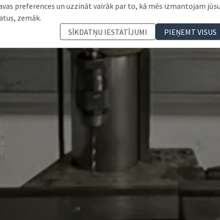
avas preferences un uzzināt vairāk par to, kā mēs izmantojam jūs
atus, zemāk.
SĪKDATŅU IESTATĪJUMI
PIEŅEMT VISUS