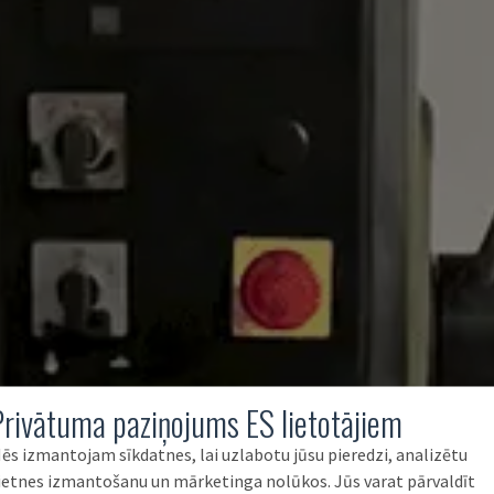
Privātuma paziņojums ES lietotājiem
ēs izmantojam sīkdatnes, lai uzlabotu jūsu pieredzi, analizētu
ietnes izmantošanu un mārketinga nolūkos. Jūs varat pārvaldīt