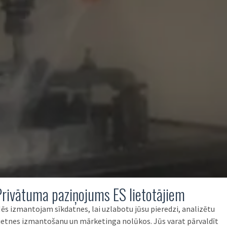
Privātuma paziņojums ES lietotājiem
ēs izmantojam sīkdatnes, lai uzlabotu jūsu pieredzi, analizētu
ietnes izmantošanu un mārketinga nolūkos. Jūs varat pārvaldīt