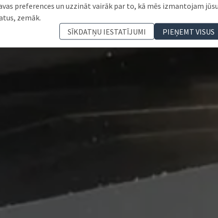
avas preferences un uzzināt vairāk par to, kā mēs izmantojam jūs
atus, zemāk.
SĪKDATŅU IESTATĪJUMI
PIEŅEMT VISUS