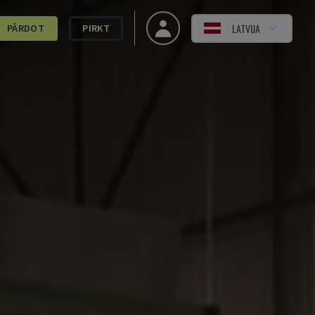
LATVIJA
PĀRDOT
PIRKT