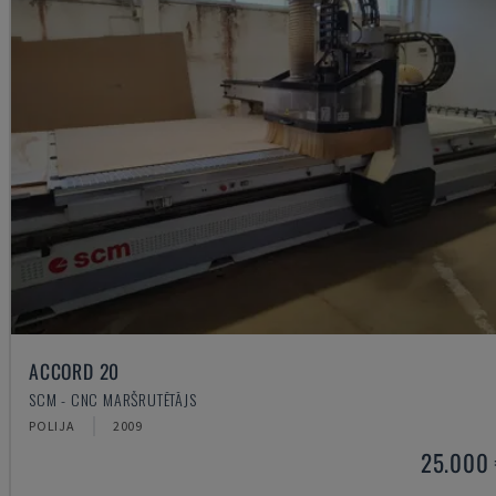
ACCORD 20
SCM - CNC MARŠRUTĒTĀJS
POLIJA
2009
25.000