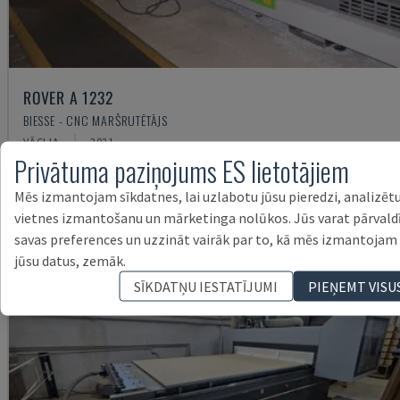
ROVER A 1232
BIESSE - CNC MARŠRUTĒTĀJS
VĀCIJA
2021
Privātuma paziņojums ES lietotājiem
40.000
Mēs izmantojam sīkdatnes, lai uzlabotu jūsu pieredzi, analizēt
vietnes izmantošanu un mārketinga nolūkos. Jūs varat pārvald
savas preferences un uzzināt vairāk par to, kā mēs izmantojam
jūsu datus, zemāk.
SĪKDATŅU IESTATĪJUMI
PIEŅEMT VISU