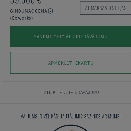
APMAKSAS IESPĒJAS
GINDUMAC CENA
(Ex works)
SAŅEMT OFICIĀLU PIEDĀVĀJUMU
APMEKLĒT IEKĀRTU
IZTEIKT PRETPIEDĀVĀJUMU
VAI JUMS IR VĒL KĀDI JAUTĀJUMI? SAZINIES AR MUMS!