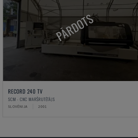
PĀRDOTS
RECORD 240 TV
SCM - CNC MARŠRUTĒTĀJS
SLOVĒNIJA
2001