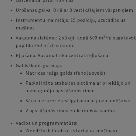
Galvenā vārpsta: HSK F63
Urbšanas galva: DH8 ar 8 vertikālajiem vārpstiņiem
Instrumentu mainītājs: 15 pozīciju, uzstādīts uz
mašīnas
Vakuuma sistēma: 2 sūkņi, kopā 500 m³/h; sagatavo
papildu 250 m³/h sūknim.
Eļļošana: Automātiska centrālā eļļošana
Galds/konfigurācija:
Matricas režģa galds (fenola sveķi)
Paplašināta atskaites sistēma ar priekšējo un
aizmugurējo apstāšanās rindu
Sānu aiztures elastīgai paneļu pozicionēšanai
2 apstāšanās rindu elektroniska vadība
Vadība un programmatūra:
WoodFlash Control (stacija uz mašīnas)