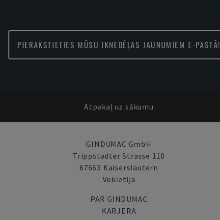
PIERAKSTIETIES MŪSU IKNEDĒĻAS JAUNUMIEM E-PASTĀ
Atpakaļ uz sākumu
GINDUMAC GmbH
Trippstadter Strasse 110
67663 Kaiserslautern
Vokietija
PAR GINDUMAC
KARJERA