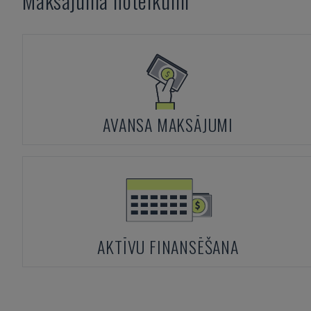
Maksājuma noteikumi
AVANSA MAKSĀJUMI
AKTĪVU FINANSĒŠANA