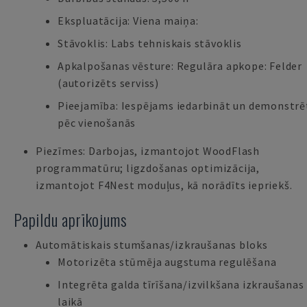
Ekspluatācija: Viena maiņa:
Stāvoklis: Labs tehniskais stāvoklis
Apkalpošanas vēsture: Regulāra apkope: Felder
(autorizēts serviss)
Pieejamība: Iespējams iedarbināt un demonstrē
pēc vienošanās
Piezīmes: Darbojas, izmantojot WoodFlash
programmatūru; ligzdošanas optimizācija,
izmantojot F4Nest moduļus, kā norādīts iepriekš.
Papildu aprīkojums
Automātiskais stumšanas/izkraušanas bloks
Motorizēta stūmēja augstuma regulēšana
Integrēta galda tīrīšana/izvilkšana izkraušanas
laikā