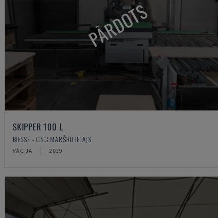
PĀRDOTS
SKIPPER 100 L
BIESSE - CNC MARŠRUTĒTĀJS
VĀCIJA
2019