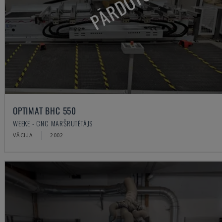
PĀRDOTS
OPTIMAT BHC 550
WEEKE - CNC MARŠRUTĒTĀJS
VĀCIJA
2002