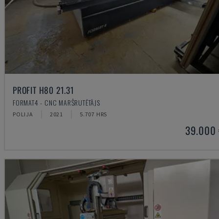
PROFIT H80 21.31
FORMAT4 - CNC MARŠRUTĒTĀJS
POLIJA
2021
5.707 HRS
39.000