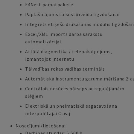
F4Nest pamatpakete
Paplašinājums taisnstūrveida ligzdošanai
Integrēts etiķešu drukāšanas modulis ligzdošan
Excel/XML imports darba sarakstu
automatizācijai
Attālā diagnostika / telepakalpojums,
izmantojot internetu
Tālvadības rokas vadības termināls
Automātiska instrumentu garuma mērīšana Z as
Centrālais nosūces pārsegs ar regulējamām
slēģiem
Elektriskā un pneimatiskā sagatavošana
interpolētajai C asij
Nosacījumi/lietošana:
Darbības stundas: 5,500 h