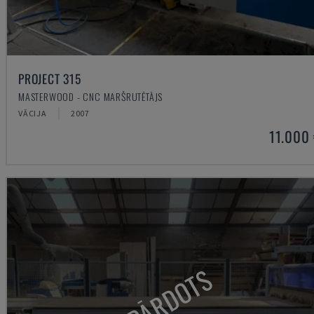
PROJECT 315
MASTERWOOD - CNC MARŠRUTĒTĀJS
VĀCIJA
2007
11.000
PĀRDOTS