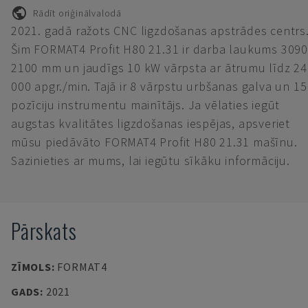
Rādīt oriģinālvalodā
2021. gadā ražots CNC ligzdošanas apstrādes centrs
Šim FORMAT4 Profit H80 21.31 ir darba laukums 3090
2100 mm un jaudīgs 10 kW vārpsta ar ātrumu līdz 24
000 apgr./min. Tajā ir 8 vārpstu urbšanas galva un 15
pozīciju instrumentu mainītājs. Ja vēlaties iegūt
augstas kvalitātes ligzdošanas iespējas, apsveriet
mūsu piedāvāto FORMAT4 Profit H80 21.31 mašīnu.
Sazinieties ar mums, lai iegūtu sīkāku informāciju.
Pārskats
ZĪMOLS
:
FORMAT4
GADS
:
2021