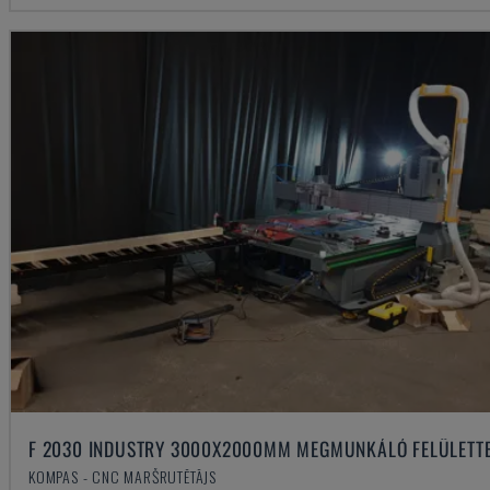
F 2030 INDUSTRY 3000X2000MM MEGMUNKÁLÓ FELÜLETT
KOMPAS - CNC MARŠRUTĒTĀJS