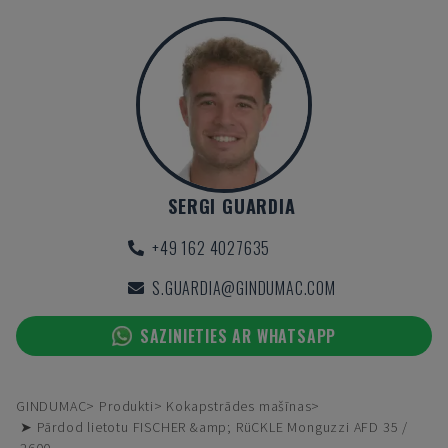
SERGI GUARDIA
+49 162 4027635
S.GUARDIA@GINDUMAC.COM
SAZINIETIES AR WHATSAPP
GINDUMAC
Produkti
Kokapstrādes mašīnas
➤ Pārdod lietotu FISCHER &amp; RüCKLE Monguzzi AFD 35 /