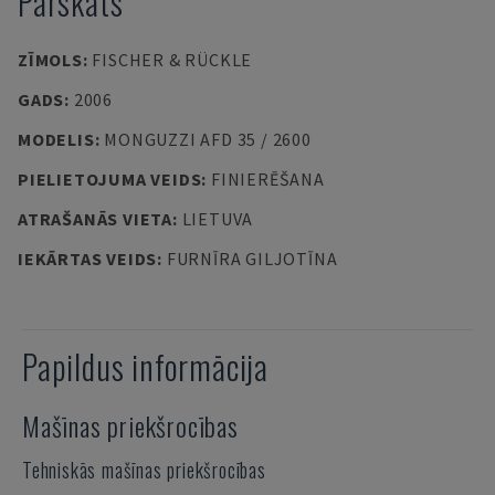
Pārskats
ZĪMOLS
:
FISCHER & RÜCKLE
GADS
:
2006
MODELIS
:
MONGUZZI AFD 35 / 2600
PIELIETOJUMA VEIDS
:
FINIERĒŠANA
ATRAŠANĀS VIETA
:
LIETUVA
IEKĀRTAS VEIDS
:
FURNĪRA GILJOTĪNA
Papildus informācija
Mašīnas priekšrocības
Tehniskās mašīnas priekšrocības