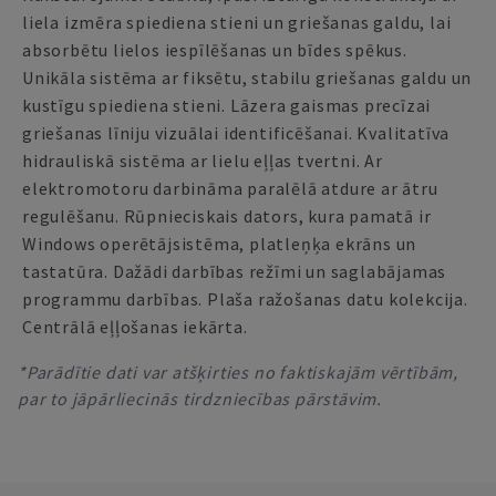
liela izmēra spiediena stieni un griešanas galdu, lai
absorbētu lielos iespīlēšanas un bīdes spēkus.
Unikāla sistēma ar fiksētu, stabilu griešanas galdu un
kustīgu spiediena stieni. Lāzera gaismas precīzai
griešanas līniju vizuālai identificēšanai. Kvalitatīva
hidrauliskā sistēma ar lielu eļļas tvertni. Ar
elektromotoru darbināma paralēlā atdure ar ātru
regulēšanu. Rūpnieciskais dators, kura pamatā ir
Windows operētājsistēma, platleņķa ekrāns un
tastatūra. Dažādi darbības režīmi un saglabājamas
programmu darbības. Plaša ražošanas datu kolekcija.
Centrālā eļļošanas iekārta.
*Parādītie dati var atšķirties no faktiskajām vērtībām,
par to jāpārliecinās tirdzniecības pārstāvim.