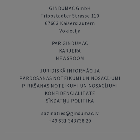
GINDUMAC GmbH
Trippstadter Strasse 110
67663 Kaiserslautern
Vokietija
PAR GINDUMAC
KARJERA
NEWSROOM
JURIDISKĀ INFORMĀCIJA
PĀRDOŠANAS NOTEIKUMI UN NOSACĪJUMI
PIRKŠANAS NOTEIKUMI UN NOSACĪJUMI
KONFIDENCIALITĀTE
SĪKDATŅU POLITIKA
sazinaties@gindumac.lv
+49 631 343738 20