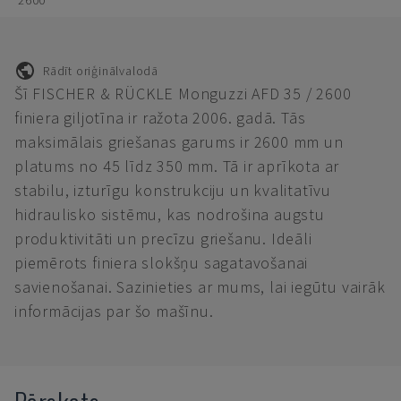
2600
Rādīt oriģinālvalodā
Šī FISCHER & RÜCKLE Monguzzi AFD 35 / 2600
finiera giljotīna ir ražota 2006. gadā. Tās
maksimālais griešanas garums ir 2600 mm un
platums no 45 līdz 350 mm. Tā ir aprīkota ar
stabilu, izturīgu konstrukciju un kvalitatīvu
hidraulisko sistēmu, kas nodrošina augstu
produktivitāti un precīzu griešanu. Ideāli
piemērots finiera slokšņu sagatavošanai
savienošanai. Sazinieties ar mums, lai iegūtu vairāk
informācijas par šo mašīnu.