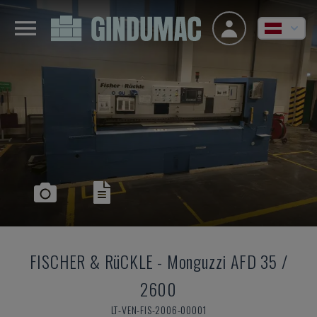
FISCHER & RüCKLE
-
Monguzzi AFD 35 /
2600
LT-VEN-FIS-2006-00001