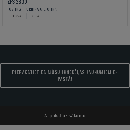
ZFS 2800
JOSTING - FURNĪRA GILJOTĪNA
LIETUVA
2004
PIERAKSTIETIES MŪSU IKNEDĒĻAS JAUNUMIEM E-
PASTĀ!
Atpakaļ uz sākumu