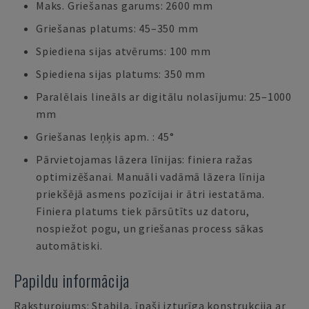
Maks. Griešanas garums: 2600 mm
Griešanas platums: 45–350 mm
Spiediena sijas atvērums: 100 mm
Spiediena sijas platums: 350 mm
Paralēlais lineāls ar digitālu nolasījumu: 25–1000
mm
Griešanas leņķis apm. : 45°
Pārvietojamas lāzera līnijas: finiera ražas
optimizēšanai. Manuāli vadāmā lāzera līnija
priekšējā asmens pozīcijai ir ātri iestatāma.
Finiera platums tiek pārsūtīts uz datoru,
nospiežot pogu, un griešanas process sākas
automātiski.
Papildu informācija
Raksturojums: Stabila, īpaši izturīga konstrukcija ar