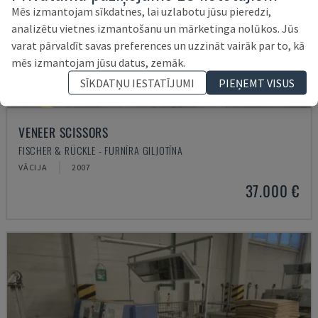
Mēs izmantojam sīkdatnes, lai uzlabotu jūsu pieredzi,
analizētu vietnes izmantošanu un mārketinga nolūkos. Jūs
varat pārvaldīt savas preferences un uzzināt vairāk par to, kā
mēs izmantojam jūsu datus, zemāk.
SĪKDATŅU IESTATĪJUMI
PIEŅEMT VISUS
VENEER SCISSORS
FISCHER & RÜCKLE - FURNĪRA GILJOTĪNA
VĀCIJA
2007
37.000 €