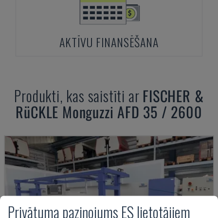
AKTĪVU FINANSĒŠANA
Produkti, kas saistīti ar
FISCHER &
RüCKLE
Monguzzi AFD 35 / 2600
Privātuma paziņojums ES lietotājiem