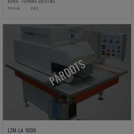
KUPER - FURNĪRA GILJOTĪNA
POLIJA
2022
PĀRDOTS
LZM-LA 1000