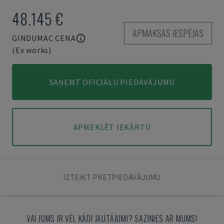
48.145 €
APMAKSAS IESPĒJAS
GINDUMAC CENA
(Ex works)
SAŅEMT OFICIĀLU PIEDĀVĀJUMU
APMEKLĒT IEKĀRTU
IZTEIKT PRETPIEDĀVĀJUMU
VAI JUMS IR VĒL KĀDI JAUTĀJUMI? SAZINIES AR MUMS!