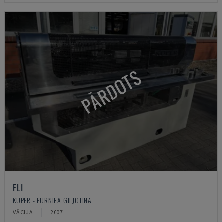
PĀRDOTS
FLI
KUPER - FURNĪRA GILJOTĪNA
VĀCIJA
2007