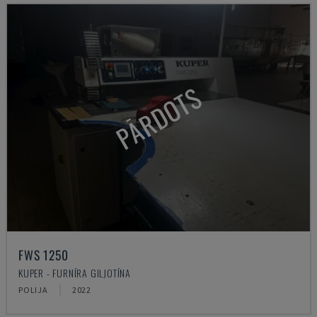
PĀRDOTS
FWS 1250
KUPER - FURNĪRA GILJOTĪNA
POLIJA
2022