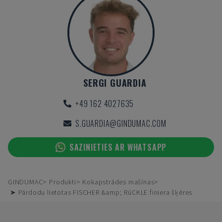
SERGI GUARDIA
+49 162 4027635
S.GUARDIA@GINDUMAC.COM
SAZINIETIES AR WHATSAPP
GINDUMAC
Produkti
Kokapstrādes mašīnas
➤ Pārdodu lietotas FISCHER &amp; RüCKLE finiera šķēres