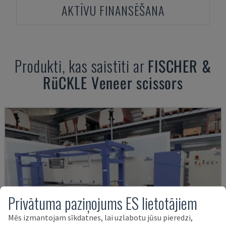
AKTĪVU FINANSĒŠANA
Produkti, kas saistīti ar
FISCHER &
RüCKLE
Veneer scissors
Privātuma paziņojums ES lietotājiem
Mēs izmantojam sīkdatnes, lai uzlabotu jūsu pieredzi,