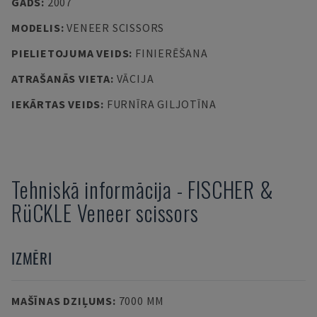
GADS
:
2007
MODELIS
:
VENEER SCISSORS
PIELIETOJUMA VEIDS
:
FINIERĒŠANA
ATRAŠANĀS VIETA
:
VĀCIJA
IEKĀRTAS VEIDS
:
FURNĪRA GILJOTĪNA
Tehniskā informācija
-
FISCHER &
RüCKLE
Veneer scissors
IZMĒRI
MAŠĪNAS DZIĻUMS
:
7000 MM