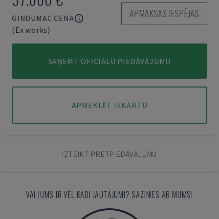
APMAKSAS IESPĒJAS
GINDUMAC CENA
(Ex works)
SAŅEMT OFICIĀLU PIEDĀVĀJUMU
APMEKLĒT IEKĀRTU
IZTEIKT PRETPIEDĀVĀJUMU
VAI JUMS IR VĒL KĀDI JAUTĀJUMI? SAZINIES AR MUMS!