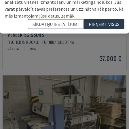
analizētu vietnes izmantošanu un mārketinga nolūkos. Jūs
varat pārvaldīt savas preferences un uzzināt vairāk par to, kā
mēs izmantojam jūsu datus, zemāk.
SĪKDATŅU IESTATĪJUMI
PIEŅEMT VISUS
VENEER SCISSORS
FISCHER & RÜCKLE - FURNĪRA GILJOTĪNA
VĀCIJA
2007
37.000 €