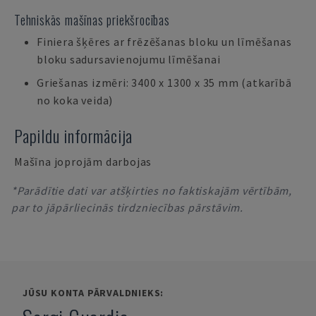
Tehniskās mašīnas priekšrocības
Finiera šķēres ar frēzēšanas bloku un līmēšanas
bloku sadursavienojumu līmēšanai
Griešanas izmēri: 3400 x 1300 x 35 mm (atkarībā
no koka veida)
Papildu informācija
Mašīna joprojām darbojas
*Parādītie dati var atšķirties no faktiskajām vērtībām,
par to jāpārliecinās tirdzniecības pārstāvim.
JŪSU KONTA PĀRVALDNIEKS: