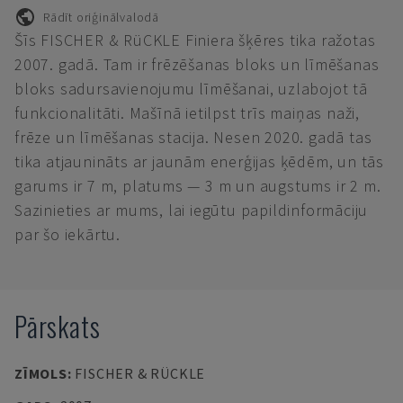
Rādīt oriģinālvalodā
Šīs FISCHER & RüCKLE Finiera šķēres tika ražotas
2007. gadā. Tam ir frēzēšanas bloks un līmēšanas
bloks sadursavienojumu līmēšanai, uzlabojot tā
funkcionalitāti. Mašīnā ietilpst trīs maiņas naži,
frēze un līmēšanas stacija. Nesen 2020. gadā tas
tika atjaunināts ar jaunām enerģijas ķēdēm, un tās
garums ir 7 m, platums — 3 m un augstums ir 2 m.
Sazinieties ar mums, lai iegūtu papildinformāciju
par šo iekārtu.
Pārskats
ZĪMOLS
:
FISCHER & RÜCKLE