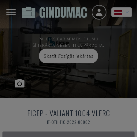
PALDIES PAR APMEKLĒJUMU
ŠĪ IEKĀRTA NESEN TIKA PĀRDOTA.
Skatīt līdzīgās iekārtas
FICEP
-
VALIANT 1004 VLFRC
IT-OTH-FIC-2022-00002