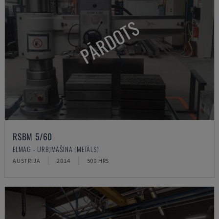
PĀRDOTS
RSBM 5/60
ELMAG - URBJMAŠĪNA (METĀLS)
AUSTRIJA
2014
500 HRS