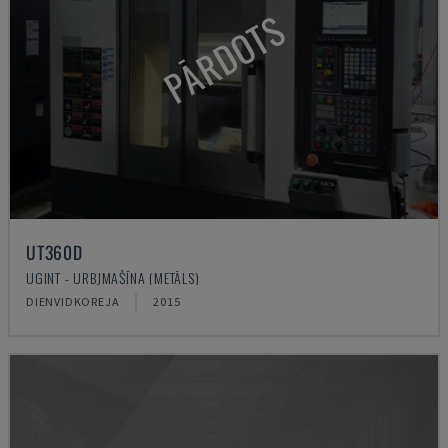
PĀRDOTS
UT360D
UGINT - URBJMAŠĪNA (METĀLS)
DIENVIDKOREJA
2015