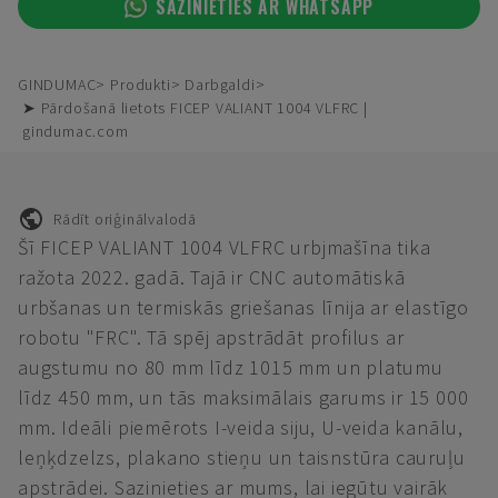
SAZINIETIES AR WHATSAPP
GINDUMAC
Produkti
Darbgaldi
➤ Pārdošanā lietots FICEP VALIANT 1004 VLFRC |
gindumac.com
Rādīt oriģinālvalodā
Šī FICEP VALIANT 1004 VLFRC urbjmašīna tika
ražota 2022. gadā. Tajā ir CNC automātiskā
urbšanas un termiskās griešanas līnija ar elastīgo
robotu "FRC". Tā spēj apstrādāt profilus ar
augstumu no 80 mm līdz 1015 mm un platumu
līdz 450 mm, un tās maksimālais garums ir 15 000
mm. Ideāli piemērots I-veida siju, U-veida kanālu,
leņķdzelzs, plakano stieņu un taisnstūra cauruļu
apstrādei. Sazinieties ar mums, lai iegūtu vairāk