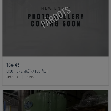
PĀRDOTS
TCA-45
ERLO - URBJMAŠĪNA (METĀLS)
SPĀNIJA
1995