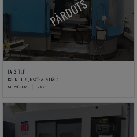
PĀRDOTS
IA 3 TLF
IXION - URBJMAŠĪNA (METĀLS)
SLOVĒNIJA
2002