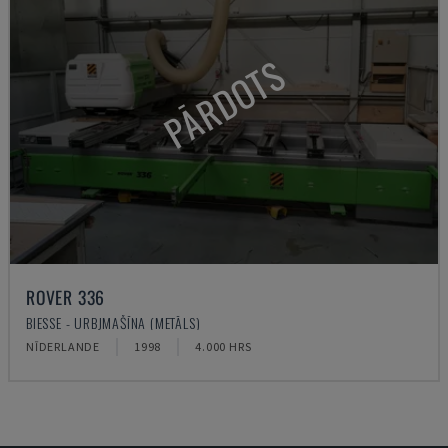
PĀRDOTS
ROVER 336
BIESSE - URBJMAŠĪNA (METĀLS)
NĪDERLANDE
1998
4.000 HRS