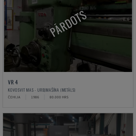
PĀRDOTS
VR 4
KOVOSVIT MAS - URBJMAŠĪNA (METĀLS)
ČEHIJA
1986
80.000 HRS