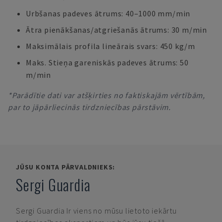
Urbšanas padeves ātrums: 40–1000 mm/min
Ātra pienākšanas/atgriešanās ātrums: 30 m/min
Maksimālais profila lineārais svars: 450 kg/m
Maks. Stieņa gareniskās padeves ātrums: 50
m/min
*Parādītie dati var atšķirties no faktiskajām vērtībām,
par to jāpārliecinās tirdzniecības pārstāvim.
JŪSU KONTA PĀRVALDNIEKS:
Sergi Guardia
Sergi Guardia
Ir viens no mūsu lietoto iekārtu