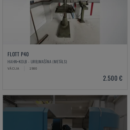
FLOTT P40
HAHN+KOLB - URBJMAŠĪNA (METĀLS)
VĀCIJA
1980
2.500 €