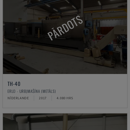
PĀRDOTS
TH-40
ERLO - URBJMAŠĪNA (METĀLS)
NĪDERLANDE
2017
4.080 HRS