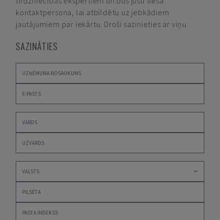
tirdzniecības ekspertiem un būs jūsu tiešā
kontaktpersona, lai atbildētu uz jebkādiem
jautājumiem par iekārtu. Droši sazinieties ar viņu.
SAZINĀTIES