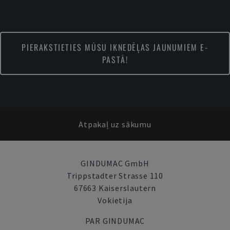
PIERAKSTIETIES MŪSU IKNEDĒĻAS JAUNUMIEM E-
PASTĀ!
Atpakaļ uz sākumu
GINDUMAC GmbH
Trippstadter Strasse 110
67663 Kaiserslautern
Vokietija
PAR GINDUMAC