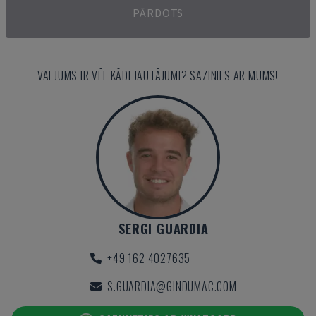
PĀRDOTS
VAI JUMS IR VĒL KĀDI JAUTĀJUMI? SAZINIES AR MUMS!
SERGI GUARDIA
+49 162 4027635
S.GUARDIA@GINDUMAC.COM