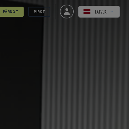
LATVIJA
PĀRDOT
PIRKT