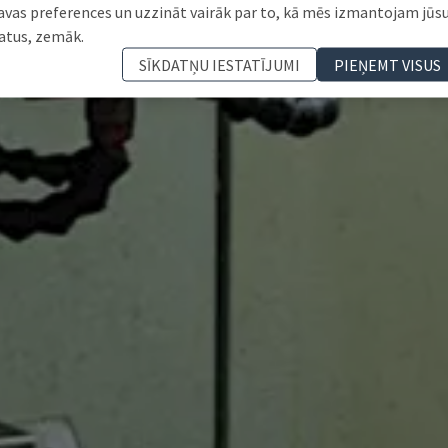
avas preferences un uzzināt vairāk par to, kā mēs izmantojam jūs
atus, zemāk.
SĪKDATŅU IESTATĪJUMI
PIEŅEMT VISUS