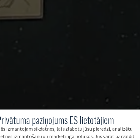
Privātuma paziņojums ES lietotājiem
ēs izmantojam sīkdatnes, lai uzlabotu jūsu pieredzi, analizētu
ietnes izmantošanu un mārketinga nolūkos. Jūs varat pārvaldīt