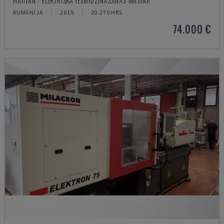
HAITIAN - ELEKTRISKĀ IESMIDZINĀŠANAS MAŠĪNA
RUMĀNIJA
2019
20.270 HRS
74.000 €