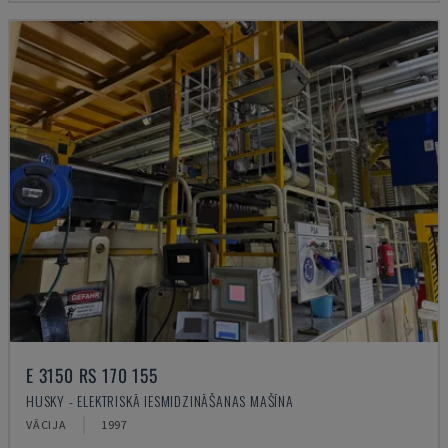
E 3150 RS 170 155
HUSKY - ELEKTRISKĀ IESMIDZINĀŠANAS MAŠĪNA
VĀCIJA
1997