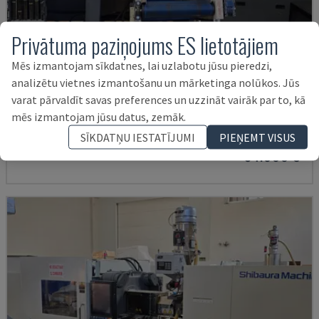
Privātuma paziņojums ES lietotājiem
Mēs izmantojam sīkdatnes, lai uzlabotu jūsu pieredzi,
analizētu vietnes izmantošanu un mārketinga nolūkos. Jūs
EC130SXIII-4A
varat pārvaldīt savas preferences un uzzināt vairāk par to, kā
SHIBAURA - ELEKTRISKĀ IESMIDZINĀŠANAS MAŠĪNA
mēs izmantojam jūsu datus, zemāk.
SPĀNIJA
2019
21.000 HRS
SĪKDATŅU IESTATĪJUMI
PIEŅEMT VISUS
94.000 €