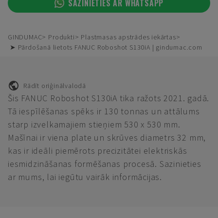
SAZINIETIES AR WHATSAPP
GINDUMAC
Produkti
Plastmasas apstrādes iekārtas
➤ Pārdošanā lietots FANUC Roboshot S130iA | gindumac.com
Rādīt oriģinālvalodā
Šis FANUC Roboshot S130iA tika ražots 2021. gadā.
Tā iespīlēšanas spēks ir 130 tonnas un attālums
starp izvelkamajiem stieņiem 530 x 530 mm.
Mašīnai ir viena plate un skrūves diametrs 32 mm,
kas ir ideāli piemērots precizitātei elektriskās
iesmidzināšanas formēšanas procesā. Sazinieties
ar mums, lai iegūtu vairāk informācijas.