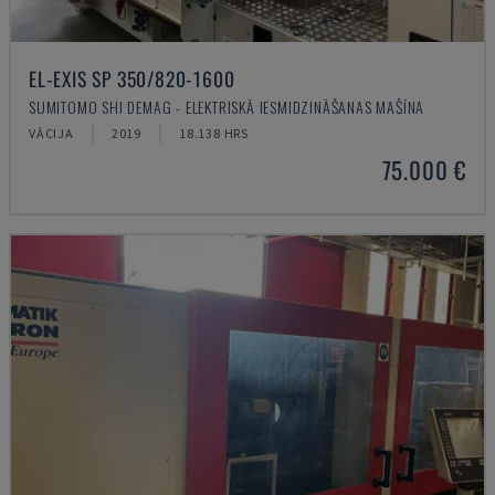
EL-EXIS SP 350/820-1600
SUMITOMO SHI DEMAG - ELEKTRISKĀ IESMIDZINĀŠANAS MAŠĪNA
VĀCIJA
2019
18.138 HRS
75.000 €