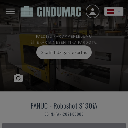
PALDIES PAR APMEKLĒJUMU
ŠĪ IEKĀRTA NESEN TIKA PĀRDOTA.
Skatīt līdzīgās iekārtas
FANUC
-
Roboshot S130iA
DE-INJ-FAN-2021-00003