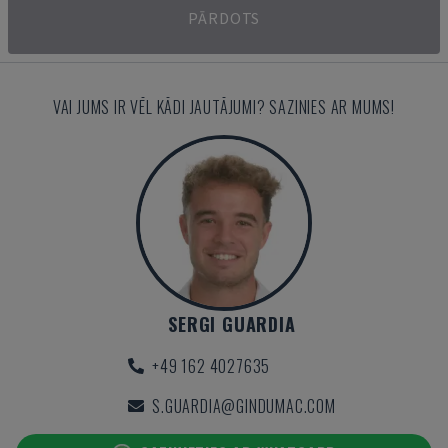
PĀRDOTS
VAI JUMS IR VĒL KĀDI JAUTĀJUMI? SAZINIES AR MUMS!
SERGI GUARDIA
+49 162 4027635
S.GUARDIA@GINDUMAC.COM