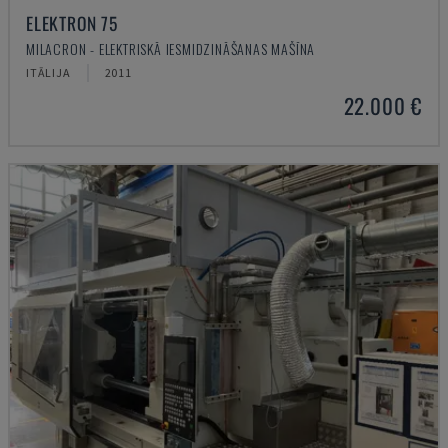
ELEKTRON 75
MILACRON - ELEKTRISKĀ IESMIDZINĀŠANAS MAŠĪNA
ITĀLIJA
2011
22.000 €