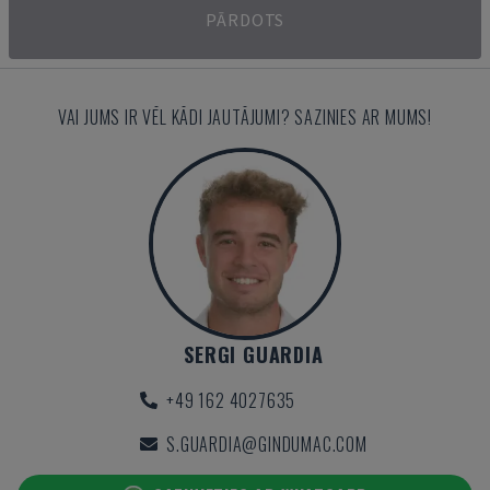
PĀRDOTS
VAI JUMS IR VĒL KĀDI JAUTĀJUMI? SAZINIES AR MUMS!
SERGI GUARDIA
+49 162 4027635
S.GUARDIA@GINDUMAC.COM