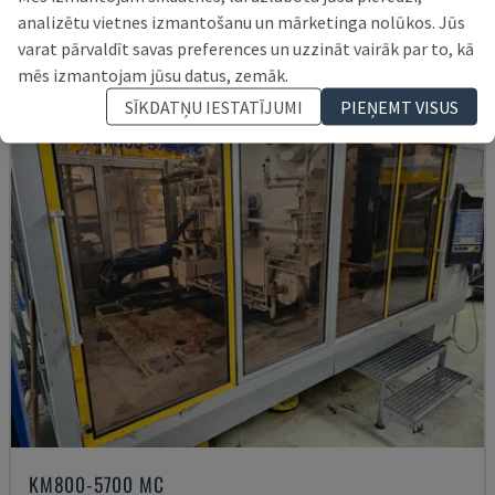
analizētu vietnes izmantošanu un mārketinga nolūkos. Jūs
62.000 €
varat pārvaldīt savas preferences un uzzināt vairāk par to, kā
mēs izmantojam jūsu datus, zemāk.
SĪKDATŅU IESTATĪJUMI
PIEŅEMT VISUS
KM800-5700 MC