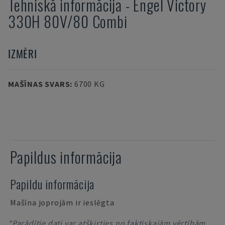
Tehniskā informācija
-
Engel
Victory
330H 80V/80 Combi
IZMĒRI
MAŠĪNAS SVARS
:
6700 KG
Papildus informācija
Papildu informācija
Mašīna joprojām ir ieslēgta
*Parādītie dati var atšķirties no faktiskajām vērtībām,