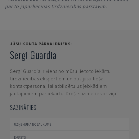
par to jāpārliecinās tirdzniecības pārstāvim.
JŪSU KONTA PĀRVALDNIEKS:
Sergi Guardia
Sergi Guardia
Ir viens no mūsu lietoto iekārtu
tirdzniecības ekspertiem un būs jūsu tiešā
kontaktpersona, lai atbildētu uz jebkādiem
jautājumiem par iekārtu. Droši sazinieties ar viņu.
SAZINĀTIES