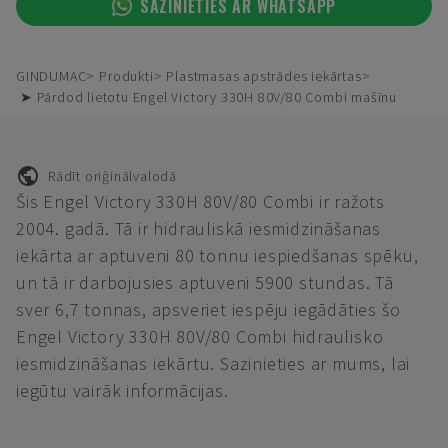
SAZINIETIES AR WHATSAPP
GINDUMAC
Produkti
Plastmasas apstrādes iekārtas
➤ Pārdod lietotu Engel Victory 330H 80V/80 Combi mašīnu
Rādīt oriģinālvalodā
Šis Engel Victory 330H 80V/80 Combi ir ražots
2004. gadā. Tā ir hidrauliskā iesmidzināšanas
iekārta ar aptuveni 80 tonnu iespiedšanas spēku,
un tā ir darbojusies aptuveni 5900 stundas. Tā
sver 6,7 tonnas, apsveriet iespēju iegādāties šo
Engel Victory 330H 80V/80 Combi hidraulisko
iesmidzināšanas iekārtu. Sazinieties ar mums, lai
iegūtu vairāk informācijas.