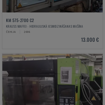
KM 575-2700 C2
KRAUSS MAFFEI - HIDRAULISKĀ IESMIDZINĀŠANAS MAŠĪNA
ČEHIJA
2006
13.000 €