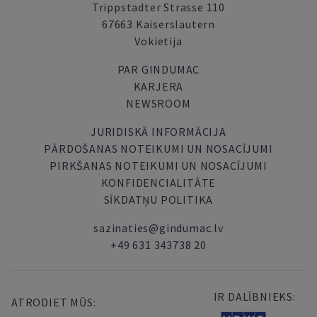
Trippstadter Strasse 110
67663 Kaiserslautern
Vokietija
PAR GINDUMAC
KARJERA
NEWSROOM
JURIDISKĀ INFORMĀCIJA
PĀRDOŠANAS NOTEIKUMI UN NOSACĪJUMI
PIRKŠANAS NOTEIKUMI UN NOSACĪJUMI
KONFIDENCIALITĀTE
SĪKDATŅU POLITIKA
sazinaties@gindumac.lv
+49 631 343738 20
IR DALĪBNIEKS:
ATRODIET MŪS: