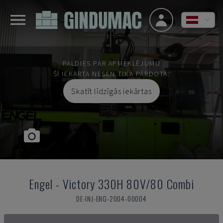
PALDIES PAR APMEKLĒJUMU
ŠĪ IEKĀRTA NESEN TIKA PĀRDOTA.
Skatīt līdzīgās iekārtas
Engel
-
Victory 330H 80V/80 Combi
DE-INJ-ENG-2004-00004