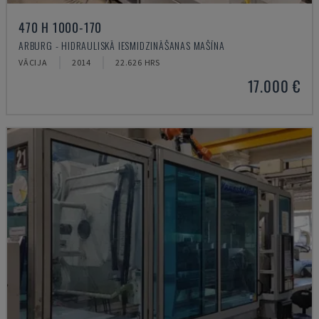
470 H 1000-170
ARBURG - HIDRAULISKĀ IESMIDZINĀŠANAS MAŠĪNA
VĀCIJA
2014
22.626 HRS
17.000 €