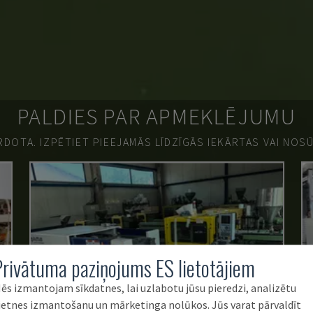
PALDIES PAR APMEKLĒJUMU
ĀRDOTA.
IZPĒTIET PIEEJAMĀS LĪDZĪGĀS IEKĀRTAS VAI NOS
Privātuma paziņojums ES lietotājiem
ēs izmantojam sīkdatnes, lai uzlabotu jūsu pieredzi, analizētu
ietnes izmantošanu un mārketinga nolūkos. Jūs varat pārvaldīt