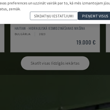
avas preferences un uzzināt vairāk par to, kā mēs izmantojam jūs
atus, zemāk.
SĪKDATŅU IESTATĪJUMI
PIEŅEMT VISUS
MA900ІІ
HAITIAN - HIDRAULISKĀ IESMIDZINĀŠANAS MAŠĪNA
BULGĀRIJA
2023
19.000 €
Skatīt visas līdzīgās iekārtas