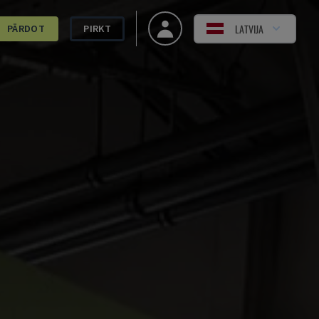
LATVIJA
PĀRDOT
PIRKT