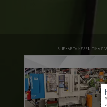
ŠĪ IEKĀRTA NESEN TIKA P
M
v