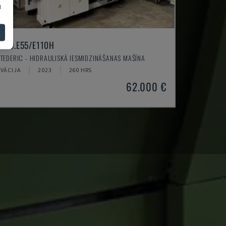
u
NEO.E55/E110H
TEDERIC - HIDRAULISKĀ IESMIDZINĀŠANAS MAŠĪNA
VĀCIJA
2023
260 HRS
62.000 €