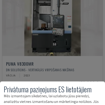
PUMA V8300MR
DN SOLUTIONS - VERTIKĀLĀS VIRPOŠANAS MAŠĪNAS
VĀCIJA
2023
150.000 €
Privātuma paziņojums ES lietotājiem
Mēs izmantojam sīkdatnes, lai uzlabotu jūsu pieredzi,
analizētu vietnes izmantošanu un mārketinga nolūkos. Jūs