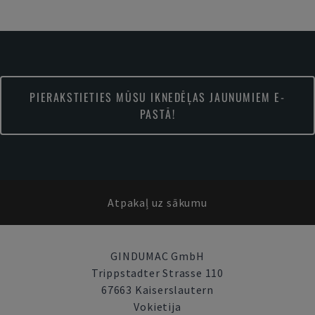
PIERAKSTIETIES MŪSU IKNEDĒĻAS JAUNUMIEM E-
PASTĀ!
Atpakaļ uz sākumu
GINDUMAC GmbH
Trippstadter Strasse 110
67663 Kaiserslautern
Vokietija