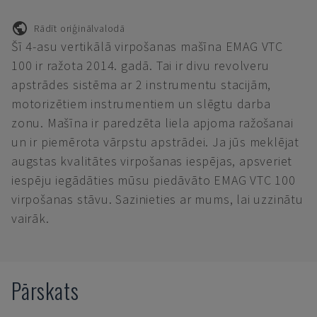
Rādīt oriģinālvalodā
Šī 4-asu vertikālā virpošanas mašīna EMAG VTC
100 ir ražota 2014. gadā. Tai ir divu revolveru
apstrādes sistēma ar 2 instrumentu stacijām,
motorizētiem instrumentiem un slēgtu darba
zonu. Mašīna ir paredzēta liela apjoma ražošanai
un ir piemērota vārpstu apstrādei. Ja jūs meklējat
augstas kvalitātes virpošanas iespējas, apsveriet
iespēju iegādāties mūsu piedāvāto EMAG VTC 100
virpošanas stāvu. Sazinieties ar mums, lai uzzinātu
vairāk.
Pārskats