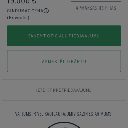
APMAKSAS IESPĒJAS
GINDUMAC CENA
(Ex works)
SAŅEMT OFICIĀLU PIEDĀVĀJUMU
APMEKLĒT IEKĀRTU
IZTEIKT PRETPIEDĀVĀJUMU
VAI JUMS IR VĒL KĀDI JAUTĀJUMI? SAZINIES AR MUMS!