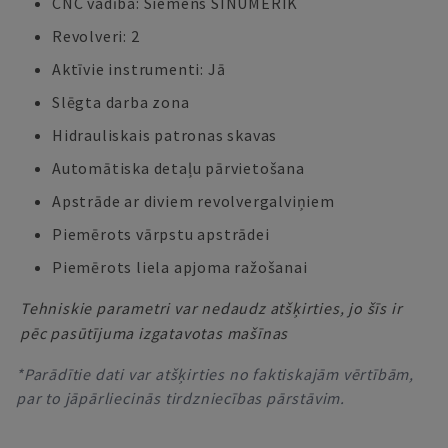
CNC vadība: Siemens SINUMERIK
Revolveri: 2
Aktīvie instrumenti: Jā
Slēgta darba zona
Hidrauliskais patronas skavas
Automātiska detaļu pārvietošana
Apstrāde ar diviem revolvergalviņiem
Piemērots vārpstu apstrādei
Piemērots liela apjoma ražošanai
Tehniskie parametri var nedaudz atšķirties, jo šīs ir
pēc pasūtījuma izgatavotas mašīnas
*Parādītie dati var atšķirties no faktiskajām vērtībām,
par to jāpārliecinās tirdzniecības pārstāvim.