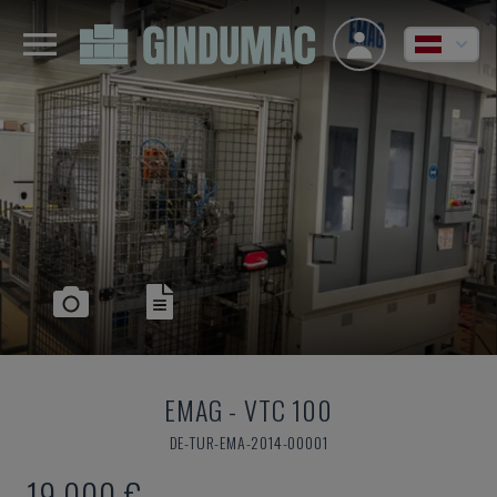
EMAG
-
VTC 100
DE-TUR-EMA-2014-00001
19.000 €