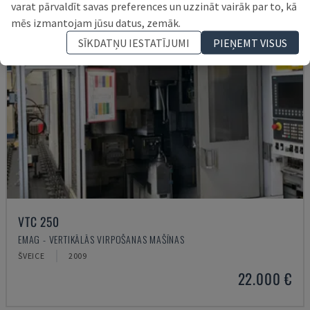
varat pārvaldīt savas preferences un uzzināt vairāk par to, kā
mēs izmantojam jūsu datus, zemāk.
SĪKDATŅU IESTATĪJUMI
PIEŅEMT VISUS
VTC 250
EMAG - VERTIKĀLĀS VIRPOŠANAS MAŠĪNAS
ŠVEICE
2009
22.000 €