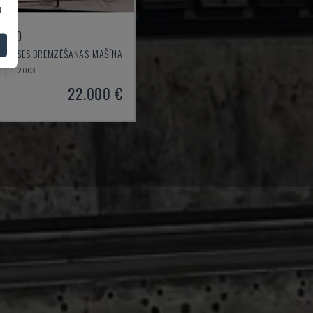
u
0200
 PRESES BREMZĒŠANAS MAŠĪNA
2003
22.000 €