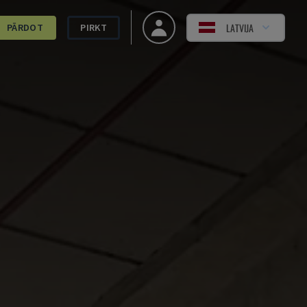
LATVIJA
PĀRDOT
PIRKT