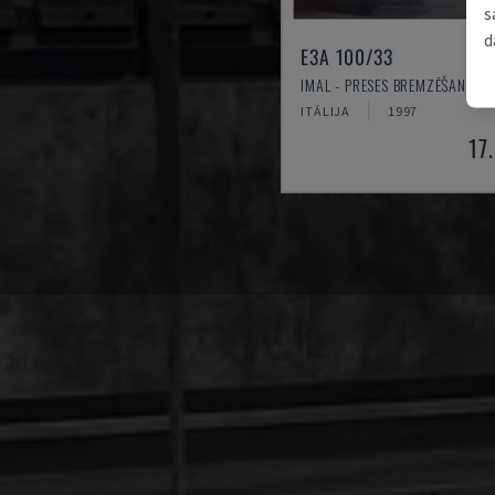
s
d
E3A 100/33
IMAL - PRESES BREMZĒŠANAS 
ITĀLIJA
1997
17