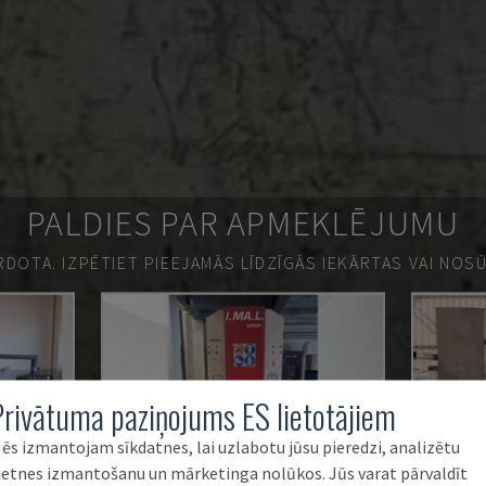
PALDIES PAR APMEKLĒJUMU
ĀRDOTA.
IZPĒTIET PIEEJAMĀS LĪDZĪGĀS IEKĀRTAS VAI NOS
Privātuma paziņojums ES lietotājiem
ēs izmantojam sīkdatnes, lai uzlabotu jūsu pieredzi, analizētu
ietnes izmantošanu un mārketinga nolūkos. Jūs varat pārvaldīt