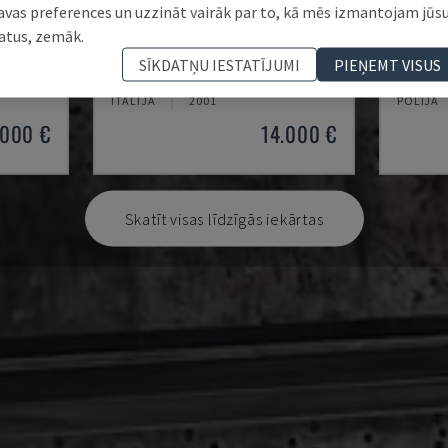
avas preferences un uzzināt vairāk par to, kā mēs izmantojam jūs
atus, zemāk.
SMALL 835/25
HAP 4
SĪKDATŅU IESTATĪJUMI
PIEŅEMT VISUS
MAŠĪNA
IMAL - PRESES BREMZĒŠANAS MAŠĪNA
DURMA -
ITĀLIJA
2001
POLIJA
.000 €
14.000 €
Skatīt visas līdzīgās iekārtas