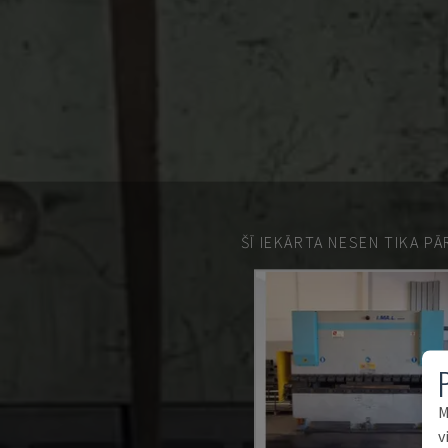
ŠĪ IEKĀRTA NESEN TIKA P
M
v