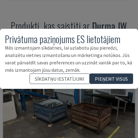
Produkti, kas saistīti ar
Durma
IW
80/150 BTD
Privātuma paziņojums ES lietotājiem
Mēs izmantojam sīkdatnes, lai uzlabotu jūsu pieredzi,
analizētu vietnes izmantošanu un mārketinga nolūkos. Jūs
varat pārvaldīt savas preferences un uzzināt vairāk par to, kā
mēs izmantojam jūsu datus, zemāk.
SĪKDATŅU IESTATĪJUMI
PIEŅEMT VISUS