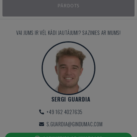
PĀRDOTS
VAI JUMS IR VĒL KĀDI JAUTĀJUMI? SAZINIES AR MUMS!
SERGI GUARDIA
+49 162 4027635
S.GUARDIA@GINDUMAC.COM