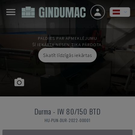
PALDIES PAR APMEKLĒJUMU
ŠĪ IEKĀRTA NESEN TIKA PĀRDOTA.
Skatīt līdzīgās iekārtas
Durma
-
IW 80/150 BTD
HU-PUN-DUR-2022-00001