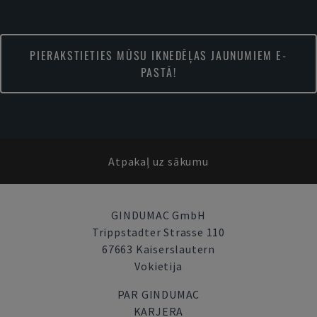
PIERAKSTIETIES MŪSU IKNEDĒĻAS JAUNUMIEM E-
PASTĀ!
Atpakaļ uz sākumu
GINDUMAC GmbH
Trippstadter Strasse 110
67663 Kaiserslautern
Vokietija
PAR GINDUMAC
KARJERA