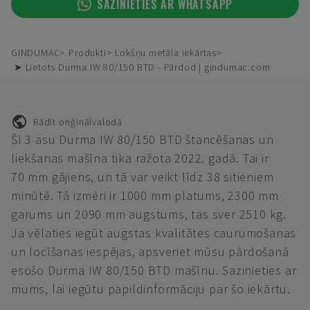
SAZINIETIES AR WHATSAPP
GINDUMAC
Produkti
Lokšņu metāla iekārtas
➤ Lietots Durma IW 80/150 BTD - Pārdod | gindumac.com
Rādīt oriģinālvalodā
Šī 3 asu Durma IW 80/150 BTD štancēšanas un
liekšanas mašīna tika ražota 2022. gadā. Tai ir
70 mm gājiens, un tā var veikt līdz 38 sitieniem
minūtē. Tā izmēri ir 1000 mm platums, 2300 mm
garums un 2090 mm augstums, tas sver 2510 kg.
Ja vēlaties iegūt augstas kvalitātes caurumošanas
un locīšanas iespējas, apsveriet mūsu pārdošanā
esošo Durma IW 80/150 BTD mašīnu. Sazinieties ar
mums, lai iegūtu papildinformāciju par šo iekārtu.