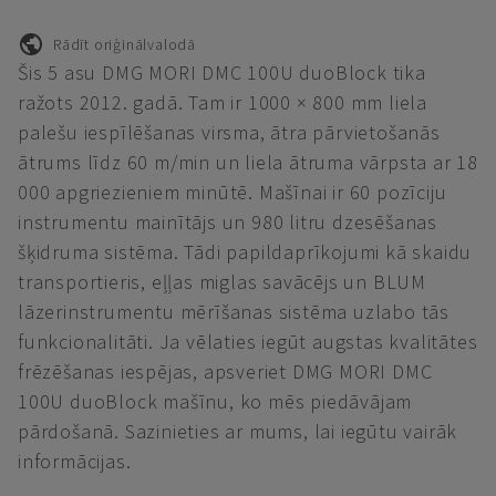
Rādīt oriģinālvalodā
Šis 5 asu DMG MORI DMC 100U duoBlock tika
ražots 2012. gadā. Tam ir 1000 × 800 mm liela
palešu iespīlēšanas virsma, ātra pārvietošanās
ātrums līdz 60 m/min un liela ātruma vārpsta ar 18
000 apgriezieniem minūtē. Mašīnai ir 60 pozīciju
instrumentu mainītājs un 980 litru dzesēšanas
šķidruma sistēma. Tādi papildaprīkojumi kā skaidu
transportieris, eļļas miglas savācējs un BLUM
lāzerinstrumentu mērīšanas sistēma uzlabo tās
funkcionalitāti. Ja vēlaties iegūt augstas kvalitātes
frēzēšanas iespējas, apsveriet DMG MORI DMC
100U duoBlock mašīnu, ko mēs piedāvājam
pārdošanā. Sazinieties ar mums, lai iegūtu vairāk
informācijas.