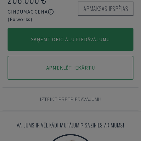
APMAKSAS IESPĒJAS
GINDUMAC CENA
(Ex works)
SAŅEMT OFICIĀLU PIEDĀVĀJUMU
APMEKLĒT IEKĀRTU
IZTEIKT PRETPIEDĀVĀJUMU
VAI JUMS IR VĒL KĀDI JAUTĀJUMI? SAZINIES AR MUMS!