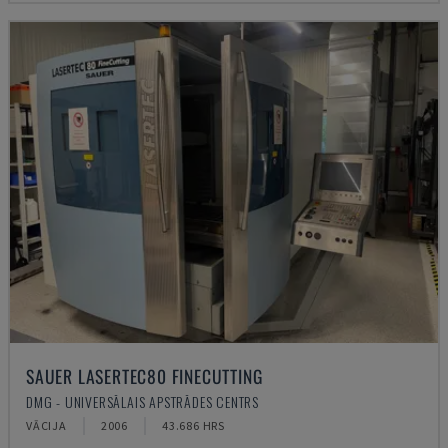
SAUER LASERTEC80 FINECUTTING
DMG - UNIVERSĀLAIS APSTRĀDES CENTRS
VĀCIJA
2006
43.686 HRS