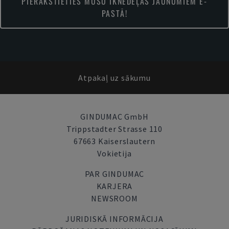
PIERAKSTIETIES MŪSU IKNEDĒĻAS JAUNUMIEM E-
PASTĀ!
Atpakaļ uz sākumu
GINDUMAC GmbH
Trippstadter Strasse 110
67663 Kaiserslautern
Vokietija
PAR GINDUMAC
KARJERA
NEWSROOM
JURIDISKĀ INFORMĀCIJA