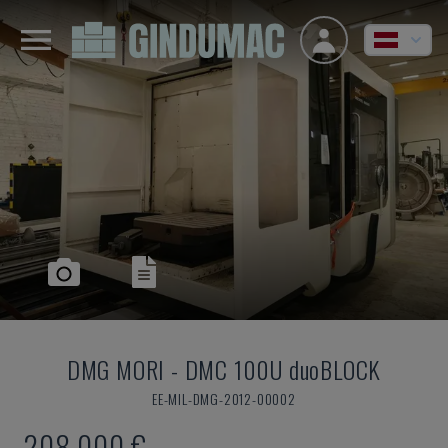
DMG MORI
-
DMC 100U duoBLOCK
EE-MIL-DMG-2012-00002
208.000 €