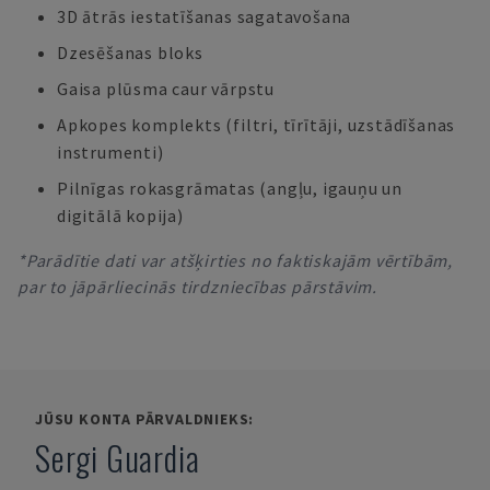
3D ātrās iestatīšanas sagatavošana
Dzesēšanas bloks
Gaisa plūsma caur vārpstu
Apkopes komplekts (filtri, tīrītāji, uzstādīšanas
instrumenti)
Pilnīgas rokasgrāmatas (angļu, igauņu un
digitālā kopija)
*Parādītie dati var atšķirties no faktiskajām vērtībām,
par to jāpārliecinās tirdzniecības pārstāvim.
JŪSU KONTA PĀRVALDNIEKS:
Sergi Guardia