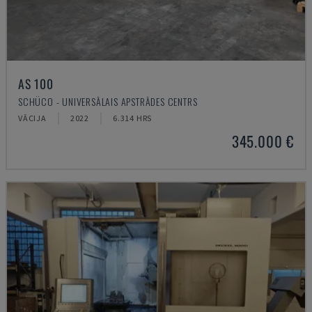
AS 100
SCHÜCO - UNIVERSĀLAIS APSTRĀDES CENTRS
VĀCIJA
2022
6.314 HRS
345.000 €