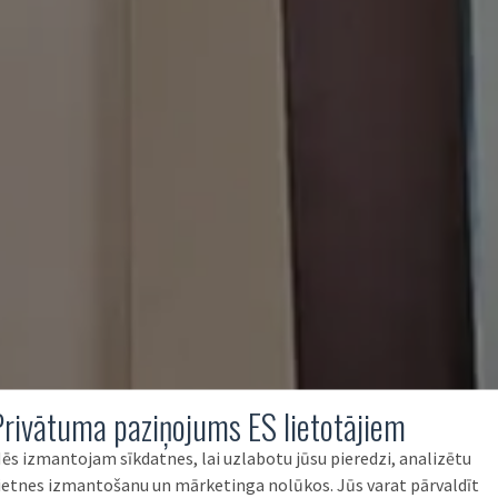
Privātuma paziņojums ES lietotājiem
ēs izmantojam sīkdatnes, lai uzlabotu jūsu pieredzi, analizētu
ietnes izmantošanu un mārketinga nolūkos. Jūs varat pārvaldīt