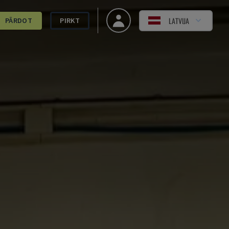
LATVIJA
PĀRDOT
PIRKT