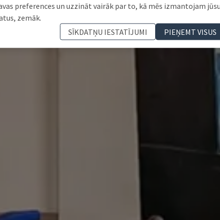
avas preferences un uzzināt vairāk par to, kā mēs izmantojam jūs
atus, zemāk.
SĪKDATŅU IESTATĪJUMI
PIEŅEMT VISUS