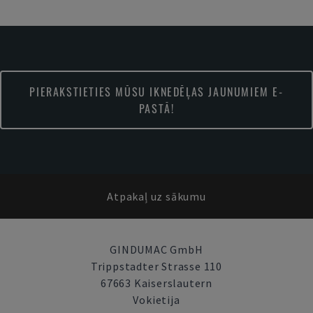
PIERAKSTIETIES MŪSU IKNEDĒĻAS JAUNUMIEM E-
PASTĀ!
Atpakaļ uz sākumu
GINDUMAC GmbH
Trippstadter Strasse 110
67663 Kaiserslautern
Vokietija