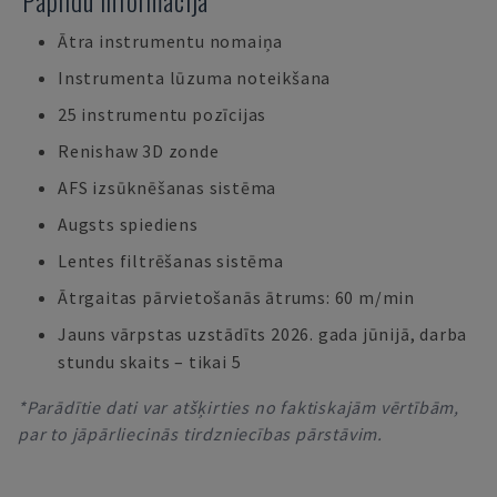
Papildu informācija
Ātra instrumentu nomaiņa
Instrumenta lūzuma noteikšana
25 instrumentu pozīcijas
Renishaw 3D zonde
AFS izsūknēšanas sistēma
Augsts spiediens
Lentes filtrēšanas sistēma
Ātrgaitas pārvietošanās ātrums: 60 m/min
Jauns vārpstas uzstādīts 2026. gada jūnijā, darba
stundu skaits – tikai 5
*Parādītie dati var atšķirties no faktiskajām vērtībām,
par to jāpārliecinās tirdzniecības pārstāvim.