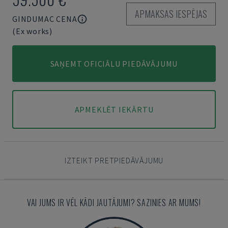
APMAKSAS IESPĒJAS
GINDUMAC CENA
(Ex works)
SAŅEMT OFICIĀLU PIEDĀVĀJUMU
APMEKLĒT IEKĀRTU
IZTEIKT PRETPIEDĀVĀJUMU
VAI JUMS IR VĒL KĀDI JAUTĀJUMI? SAZINIES AR MUMS!