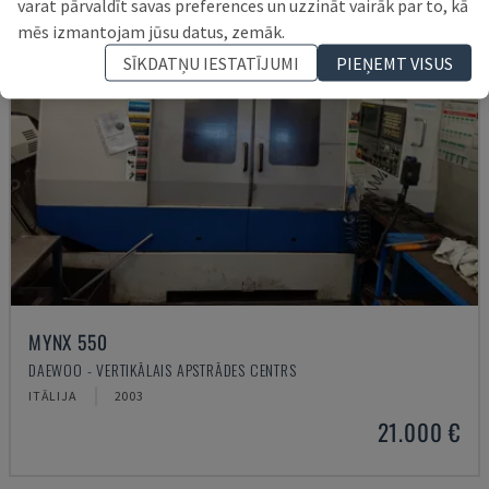
varat pārvaldīt savas preferences un uzzināt vairāk par to, kā
mēs izmantojam jūsu datus, zemāk.
SĪKDATŅU IESTATĪJUMI
PIEŅEMT VISUS
MYNX 550
DAEWOO - VERTIKĀLAIS APSTRĀDES CENTRS
ITĀLIJA
2003
21.000 €