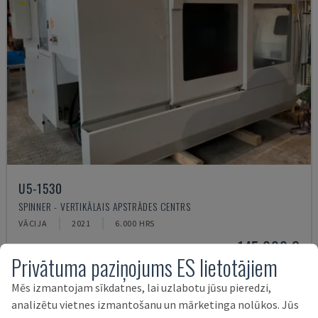
U5-1530
SPINNER - VERTIKĀLAIS APSTRĀDES CENTRS
VĀCIJA
2021
6.000 HRS
145.000 €
Privātuma paziņojums ES lietotājiem
Mēs izmantojam sīkdatnes, lai uzlabotu jūsu pieredzi,
analizētu vietnes izmantošanu un mārketinga nolūkos. Jūs