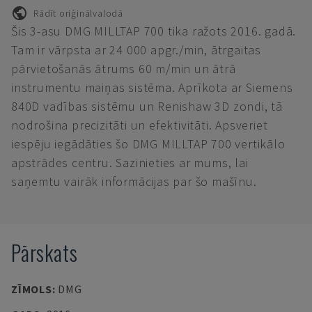
Rādīt oriģinālvalodā
Šis 3-asu DMG MILLTAP 700 tika ražots 2016. gadā.
Tam ir vārpsta ar 24 000 apgr./min, ātrgaitas
pārvietošanās ātrums 60 m/min un ātrā
instrumentu maiņas sistēma. Aprīkota ar Siemens
840D vadības sistēmu un Renishaw 3D zondi, tā
nodrošina precizitāti un efektivitāti. Apsveriet
iespēju iegādāties šo DMG MILLTAP 700 vertikālo
apstrādes centru. Sazinieties ar mums, lai
saņemtu vairāk informācijas par šo mašīnu.
Pārskats
ZĪMOLS
:
DMG